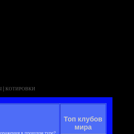
|
Ы
КОТИРОВКИ
Топ клубов
мира
поражения в прошлом туре?