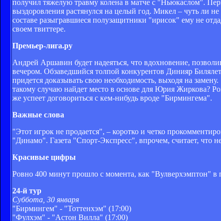
получил тяжелую травму колена в матче с "Ньюкаслом". Пер
выздоровления растянулся на целый год. Микел – чуть ли н
составе разыгравшиеся полузащитники "ирисок" ему не отдад
своем твиттере.
Премьер-лига.ру
Андрей Аршавин будет надеяться, что вдохновение, позвол
вечером. Обзаведшийся толпой конкурентов Динияр Билялетд
придется доказывать свою необходимость, выходя на замену.
такому случаю найдет место в основе для Юрия Жиркова? Ром
же успеет договориться с кем-нибудь вроде "Бирмингема".
Важные слова
"Этот игрок не продается", – коротко и четко прокомменти
"Динамо". Газета "Спорт-Экспресс", впрочем, считает, что не
Красивые цифры
Ровно 400 минут прошло с момента, как "Вулверхэмптон" в п
24-й тур
Cуббота, 30 января
"Бирмингем" - "Тоттенхэм" (17:00)
"Фулхэм" - "Астон Вилла" (17:00)