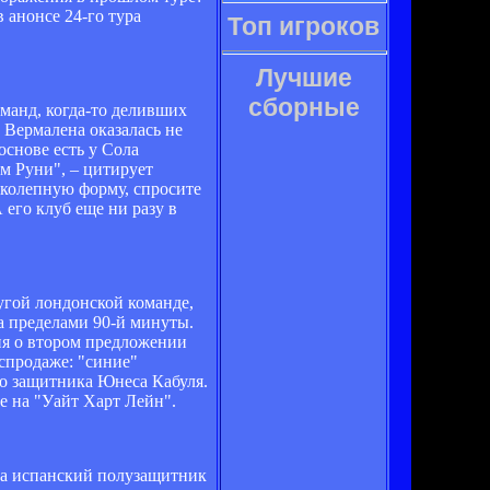
 анонсе 24-го тура
Топ игроков
Лучшие
сборные
манд, когда-то деливших
 Вермалена оказалась не
основе есть у Сола
ом Руни", – цитирует
иколепную форму, спросите
 его клуб еще ни разу в
угой лондонской команде,
а пределами 90-й минуты.
ия о втором предложении
спродаже: "синие"
о защитника Юнеса Кабуля.
е на "Уайт Харт Лейн".
да испанский полузащитник