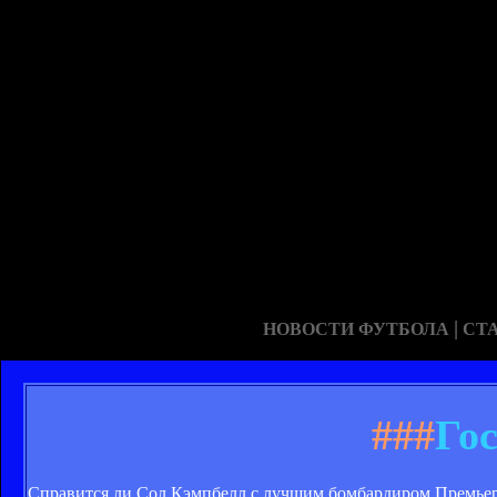
|
НОВОСТИ ФУТБОЛА
СТ
###
Го
Справится ли Сол Кэмпбелл с лучшим бомбардиром Премьер-