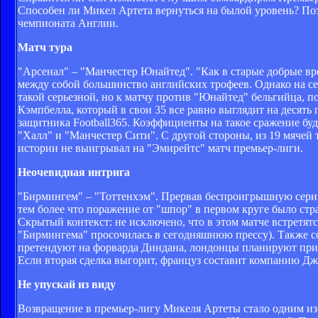
Способен ли Микел Артета вернуться на былой уровень? Поз
чемпионата Англии.
Матч тура
"Арсенал" – "Манчестер Юнайтед". "Как в старые добрые вр
между собой большинство английских трофеев. Однако на се
такой серьезной, но к матчу против "Юнайтед" бельгийца, пох
Кэмпбелла, который в свои 35 все равно выглядит на десять
защитника Football365. Коэффициенты на такое сражение бу
"Халл" и "Манчестер Сити". С другой стороны, из 19 мячей т
истории не выигрывал на "Эмирейтс" матч премьер-лиги.
Неочевидная интрига
"Бирмингем" – "Тоттенхэм". Прервав беспроигрышную серию
тем более что поражение от "шпор" в первом круге было с
Скрытый контекст: не исключено, что в этом матче встрет
"Бирмингема" просочилась в сегодняшнюю прессу). Также со
претендуют на форварда Диндана, лондонцы планируют прио
Если вторая сделка выгорит, француз составит компанию Д
Не упускай из виду
Возвращение в премьер-лигу Микеля Артеты стало одним из