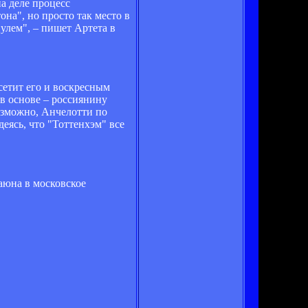
а деле процесс
на", но просто так место в
улем", – пишет Артета в
сетит его и воскресным
в основе – россиянину
возможно, Анчелотти по
еясь, что "Тоттенхэм" все
аюна в московское