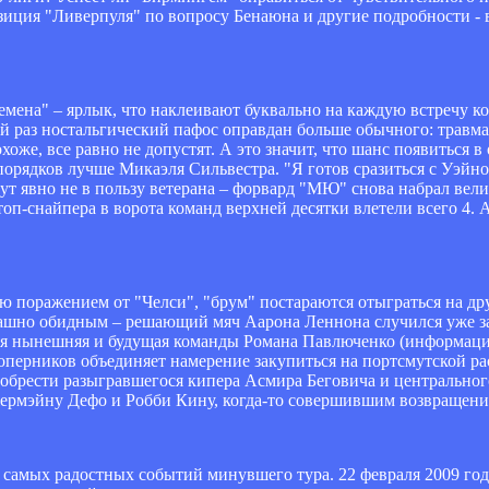
иция "Ливерпуля" по вопросу Бенаюна и другие подробности - в
емена" – ярлык, что наклеивают буквально на каждую встречу ко
й раз ностальгический пафос оправдан больше обычного: травма
оже, все равно не допустят. А это значит, что шанс появиться в 
 порядков лучше Микаэля Сильвестра. "Я готов сразиться с Уэйн
дут явно не в пользу ветерана – форвард "МЮ" снова набрал вел
оп-снайпера в ворота команд верхней десятки влетели всего 4. А
 поражением от "Челси", "брум" постараются отыграться на др
трашно обидным – решающий мяч Аарона Леннона случился уже з
ятся нынешняя и будущая команды Романа Павлюченко (информац
перников объединяет намерение закупиться на портсмутской ра
брести разыгравшегося кипера Асмира Беговича и центральног
жермэйну Дефо и Робби Кину, когда-то совершившим возвращени
 самых радостных событий минувшего тура. 22 февраля 2009 го