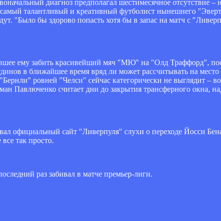
воначальный диагноз предполагал шестимесячное отсутствие – н
е самый талантливый и креативный футболист нынешнего "Эверто
ут. "Было бы здорово попасть хотя бы в запас на матч с "Ливерп
ившее ему забить красивейший мяч "МЮ" на "Олд Траффорд", по
инов в ближайшее время вряд ли может рассчитывать на место 
 "Бернли" ровней "Челси" сейчас категорически не выглядит – 
ан Павлюченко считает дни до закрытия трансферного окна, над
ровал официальный сайт "Ливерпуля" слухи о переходе Йосси Бен
 все так просто.
оследний раз забивал в матче премьер-лиги.