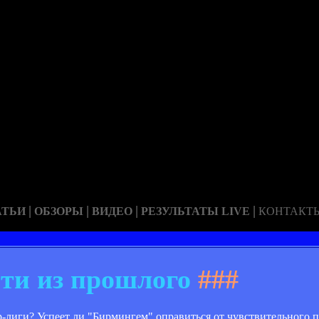
|
|
|
|
АТЬИ
ОБЗОРЫ
ВИДЕО
РЕЗУЛЬТАТЫ LIVE
КОНТАКТ
сти из прошлого
###
лиги? Успеет ли "Бирмингем" оправиться от чувствительного 