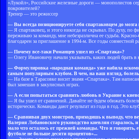
«Лукойл», Российские железные дороги — монополистов сер
покровителей?
Тренер — это режиссер
— Вы всегда позиционируете себя спартаковцем до мозга 
— Я спартаковец, и этого никогда не скрывал. По духу, по 
переживаю за команду, мне небезразлична ее судьба. Красно
благодарен за приглашение в 1994-м. Все годы совместной
— Почему все-таки Романцев ушел из «Спартака»?
— Олегу Ивановичу начали указывать, каких людей брать в к
— Формулировка «народная команда» уже набила оскомину
самым популярным клубом. В чем, на ваш взгляд, болел
— На базе в Тарасовке висит знамя «Спартака». Там написано
был замешан в закулисных играх.
— А если попытаться сравнить любовь в Украине к киевс
— Я бы ушел от сравнений. Давайте не будем обижать болел
исторически. Команды дают результат из года в год. Это кл
— Сравнивая двух монстров, приходишь к выводу, что век
Валерия Лобановского руководство киевлян старалось, и 
мало что осталось от прежней команды. Что и говорить, 
футболе не больше десяти процентов»...