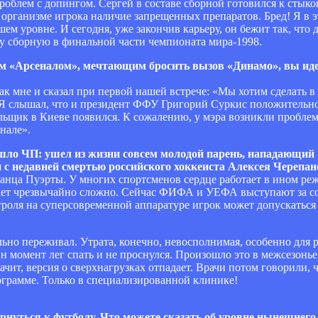
роблем с допингом. Сергей в составе сборной готовился к стык
 организме игрока наличие запрещенных препаратов. Бред! Я в эт
ем уровне. И сегодня, уже закончив карьеру, он бежит так, что 
шу сборную в финальной части чемпионата мира-1998.
ким «Арсеналом», мечтающим бросить вызов «Динамо», вы иде
к мне и сказал при первой нашей встрече: «Мы хотим сделать в 
 Я слышал, что и президент ФФУ Григорий Суркис положительно
ельщик в Киеве появился. К сожалению, у мэра возникли проблем
нале».
шло ЧП: ушел из жизни совсем молодой парень, нападающи
 с недавней смертью российского хоккеиста Алексея Черепан
нца Пуэрты. У многих спортсменов сердце работает в ином режи
вает чрезвычайно сложно. Сейчас ФИФА и УЕФА выступают за с
троля на суперсовременной аппаратуре игрок может допускаться
ьно переживал. Утрата, конечно, невосполнимая, особенно для р
н момент лег спать и не проснулся. Произошло это в межсезонье.
ачит, версия о сверхнагрузках отпадает. Врачи потом говорили, ч
грамме. Только в специализированной клинике!
ернуться к футболу. Что можете сказать об уровне нынешне