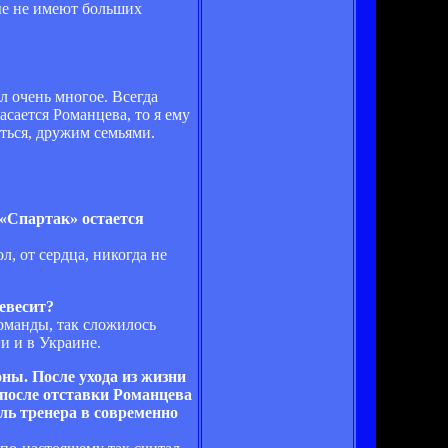
ые не имеют больших
л очень многое. Всегда
сается Романцева, то я ему
ться, дружим семьями.
 «Спартак» остается
л, от сердца, никогда не
евесит?
оманды, так сложилось
и и в Украине.
ны. После ухода из жизни
 после отставки Романцева
оль тренера в современно