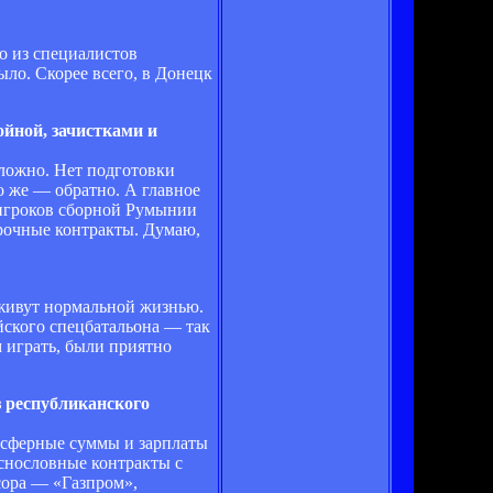
о из специалистов
ло. Скорее всего, в Донецк
ойной, зачистками и
сложно. Нет подготовки
ко же — обратно. А главное
ь игроков сборной Румынии
срочные контракты. Думаю,
и живут нормальной жизнью.
йского спецбатальона — так
 играть, были приятно
 республиканского
ансферные суммы и зарплаты
снословные контракты с
сора — «Газпром»,