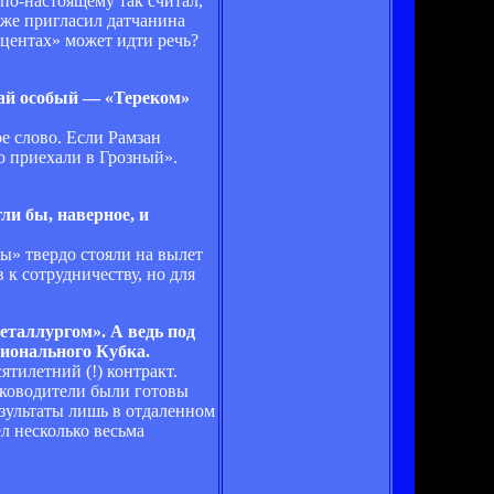
по-настоящему так считал,
 же пригласил датчанина
центах» может идти речь?
чай особый — «Тереком»
е слово. Если Рамзан
то приехали в Грозный».
ли бы, наверное, и
ы» твердо стояли на вылет
 к сотрудничеству, но для
еталлургом». А ведь под
ционального Кубка.
тилетний (!) контракт.
уководители были готовы
езультаты лишь в отдаленном
ел несколько весьма