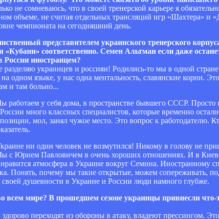
 не сомневаюсь, что в своей тренерской карьере я обязательно
лном объеме, не считая отдельных трансляций игр «Шахтера» и «
ровне чемпионата на сегодняшний день.
динственный представителем украинского тренерского корпуса
 «Кубани» соответственно. Семен Альтман если даже останет
 в России иностранцем?
 разделяю украинцев и россиян! Родились-то мы в одной стране
на одном языке, у нас одна ментальность, славянские корни. Это
м и там больно...
ы работаем у себя дома, в пространстве бывшего СССР. Просто
России много классных специалистов, которые временно осталис
позиции, мол, занял чужое место. Это вопрос к работодателю. Кто
казатель.
раине ни один человек не возмутился! Никому в голову не приш
 Мы с Юрием Павловичем в очень хороших отношениях. И в Киеве
е нравится атмосфера в Украине вокруг Семина. Иностранному с
ка. Понять, почему мы такие открытые, можем сопереживать, по
о своей душевности в Украине и России люди намного глубже.
о всем мире? В прошедшем сезоне украинцы привнесли что-т
дорово переходят из обороны в атаку, владеют прессингом. Эт