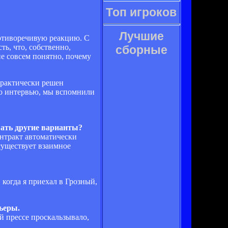
Топ игроков
Лучшие
ротиворечивую реакцию. С
ь, что, собственно,
сборные
е совсем понятно, почему
практически решен
го интервью, мы вспомнили
вать другие варианты?
онтракт автоматически
 существует взаимное
когда я приехал в Грозный,
ьеры.
й прессе проскальзывало,