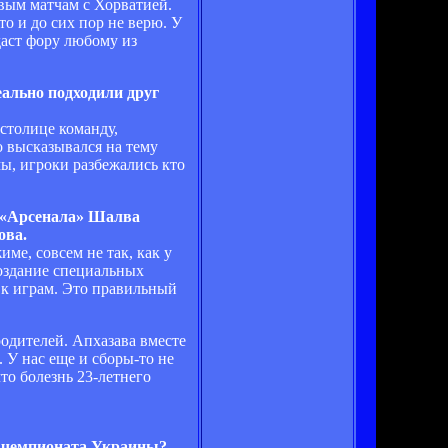
овым матчам с Хорватией.
о и до сих пор не верю. У
даст фору любому из
ально подходили друг
столице команду,
 высказывался на тему
ы, игроки разбежались кто
й «Арсенала» Шалва
ова.
ме, совсем не так, как у
оздание специальных
 к играм. Это правильный
одителей. Апхазава вместе
 У нас еще и сборы-то не
то болезнь 23-летнего
го чемпионата Украины?