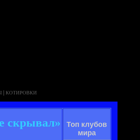
|
Ы
КОТИРОВКИ
не скрывал»
Топ клубов
мира