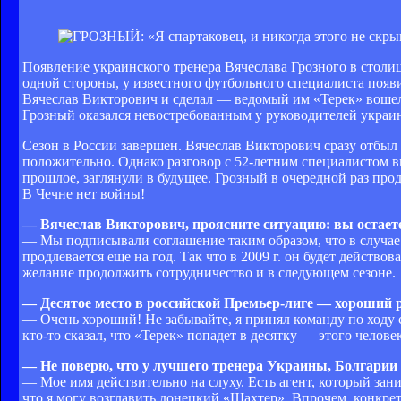
Появление украинского тренера Вячеслава Грозного в столи
одной стороны, у известного футбольного специалиста появи
Вячеслав Викторович и сделал — ведомый им «Терек» вошел
Грозный оказался невостребованным у руководителей украи
Сезон в России завершен. Вячеслав Викторович сразу отбыл
положительно. Однако разговор с 52-летним специалистом в
прошлое, заглянули в будущее. Грозный в очередной раз про
В Чечне нет войны!
— Вячеслав Викторович, проясните ситуацию: вы остаете
— Мы подписывали соглашение таким образом, что в случае 
продлевается еще на год. Так что в 2009 г. он будет действо
желание продолжить сотрудничество и в следующем сезоне.
— Десятое место в российской Премьер-лиге — хороший 
— Очень хороший! Не забывайте, я принял команду по ходу 
кто-то сказал, что «Терек» попадет в десятку — этого челов
— Не поверю, что у лучшего тренера Украины, Болгарии
— Мое имя действительно на слуху. Есть агент, который зан
что я могу возглавить донецкий «Шахтер». Впрочем, конкре