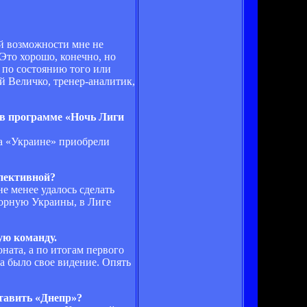
ой возможности мне не
Это хорошо, конечно, но
 по состоянию того или
й Величко, тренер-аналитик,
 в программе «Ночь Лиги
а «Украине» приобрели
спективной?
е менее удалось сделать
борную Украины, в Лиге
ую команду.
ната, а по итогам первого
а было свое видение. Опять
ставить «Днепр»?