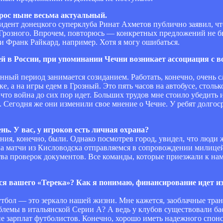
рос ныне весьма актуальный.
зидент донецкого суперклуба Ринат Ахметов публично заявил, чт
 Грозного. Впрочем, повторюсь — конкретных предложений не бы
 Франк Райкард, например. Хотя я могу ошибаться.
й в России, при упоминании Чечни возникает ассоциация с в
ный период занимается созиданием. Работать, конечно, очень 
е, а на игры едем в Грозный. Это пять часов на автобусе, столь
 что война до сих пор идет. Больших трудов мне стоило убедит
 Сегодня же они изменили свое мнение о Чечне. У ребят долго
ь. У вас, у игроков есть личная охрана?
ения, конечно, были. Однако посмотрев город, увидел, что люд
на матчи из Кисловодска отправляемся в сопровождении милице
ва проверок документов. Все команды, которые приезжали к нам
я вашего «Терека»? Как я понимаю, финансирование идет из
футбол — это зеркало нашей жизни. Мне кажется, заоблачные тр
лемы в итальянской Серии А? А ведь у клубов существовали ба
е зарплат футболистов. Конечно, хорошо иметь надежного спон