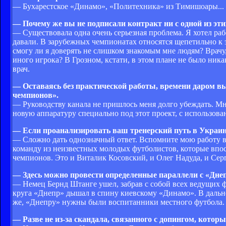
— Бухарестское «Динамо», «Политехника» из Тимишоары...
— Почему же вы не подписали контракт ни с одной из эт
— Существовала одна очень серьезная проблема. Я хотел ра
давали. В зарубежных чемпионатах относятся щепетильно к э
смогу ли я доверять не слишком знакомым мне людям? Врачу
иного игрока? В Грозном, кстати, в этом плане не было ник
врач.
— Оставаясь без практической работы, времени даром вы
чемпионов».
— Руководству канала не пришлось меня долго убеждать. М
новую аппаратуру специально под этот проект, с использова
— Если проанализировать ваш тренерский путь в Украине
— Сложно дать однозначный ответ. Вспомните мою работу в 
команду из неизвестных молодых футболистов, которые впос
чемпионов. Это и Виталик Косовский, и Олег Надуда, и Серг
— Здесь можно провести определенные параллели с «Днеп
— Немец Бернд Штанге ушел, забрав с собой всех ведущих фу
круга «Днепр» дышал в спину киевскому «Динамо». В дальне
же, «Днепру» нужны были воспитанники местного футбола.
— Разве не из-за скандала, связанного с допингом, кото