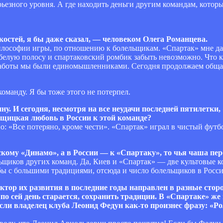
ьезного уровня. А где находить деньги другим командам, котор
костей, я бы даже сказал, — человеком Олега Романцева.
философии игры, по отношению к болельщикам. «Спартак» мне да
-белую полосу и спартаковский ромбик забыть невозможно. Что ка
 работы мы были единомышленниками. Сегодня продолжаем обща
оманду. Я бы тоже этого не потерпел.
. И сегодня, несмотря на все неудачи последней пятилетки,
ьщицкая любовь в России к этой команде?
: «Все потеряно, кроме чести». «Спартак» играл в чистый футбо
кому «Динамо», а в России — к «Спартаку», то чья чаша пер
ьщиков других команд. Да, Киев и «Спартак» — две культовые к
убы с большими традициями, отсюда и число болельщиков в Росси
тор их развития в последние годы направлен в разные сторо
по сей день старается, сохранить традиции. В «Спартаке» же
если владелец клуба Леонид Федун как-то произнес фразу: «Р