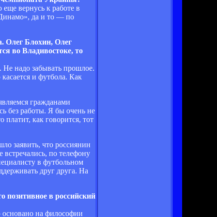
 еще вернусь к работе в
Динамо», да и то — по
. Олег Блохин, Олег
ся во Владивостоке, то
. Не надо забывать прошлое.
 касается и футбола. Как
 являемся гражданами
ь без работы. Я бы очень не
 платит, как говорится, тот
ло заявить, что россиянин
 встречались, по телефону
пециалисту в футбольном
ддерживать друг друга. На
о позитивное в российский
о основано на философии