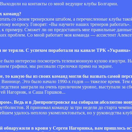
 Выходили на контакты со мной ведущие клубы Болгарии.
их команд?
ботать со своим тренерским штабом, а перечисленные клубы так
тому вопросу. Говорят: «Вы научите наших тренеров работать». 
, к примеру. Сможет ли он предоставить мне правильные данные
аких проблем. Со мной работает моя команда — ассистент Алексе
 не теряли. С успехом поработали на канале ТРК «Украина»
не было интересно посмотреть телевизионную кухню изнутри. Н
нием графики, мы рисовали стрелочки прямо на экране.
, то какую бы из своих команд могли бы назвать самой пер
Виннице. Это было начало 1990-х годов — тяжелое время. Тем н
ледствии заиграли на очень приличном уровне, выступали за с
ей Нагорняк, и Саша Горшков...
ром». Ведь и в Днепропетровске вы собирали абсолютно нов
тболистов. Я принимал команду за три недели до старта чемпио
йшем удалось неплохо укомплектоваться, но у руководства клуб
рый обнаружили в крови у Сергея Нагорняка, вам пришлось о