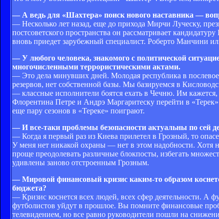
— А ведь для «Шахтера» поиск нового наставника — воп
— Несколько лет назад, еще до прихода Мирчи Луческу, пре
постсоветского пространства он рассматривает кандидатуру
вновь приедет зарубежный специалист. Роберто Манчини или
— У любого человека, знакомого с политической ситуацие
многочисленными террористическими актами.
— Это дела минувших дней. Молодая республика в послевоен
резервов, нет собственной базы. Мы базируемся в Кисловодск
— классные исполнители боятся ехать в Чечню. Им кажется,
Флорентина Петре и Андрэ Маргаритеску перейти в «Терек».
еще пару сезонов в «Тереке» поиграют.
— И все-таки проблемы безопасности актуальны по сей ден
— Когда я первый раз из Киева прилетел в Грозный, то опас
У меня нет никакой охраны — нет в этом надобности. Хотя 
проще преодолевать различные блокпосты, избегать множест
удивлены заново отстроенным Грозным.
— Мировой финансовый кризис каким-то образом коснетс
бюджета?
— Кризис коснется всех людей, всех сфер деятельности. А 
футболистов уйдут в прошлое. Вы помните финансовые проб
телевидением, но все равно руководители пошли на снижени