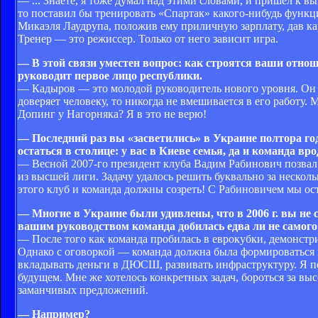
— ... Знаете, я тоже думал над этими словами, и пришел к 
то поставил бы тренировать «Спартак» какого-нибудь функц
Микаэля Лаудрупа, положив ему приличную зарплату, дав к
Тренер — это режиссер. Только от него зависит игра.
— В этой связи уместен вопрос: как строятся ваши отн
руководит первое лицо республики.
— Кадыров — это молодой руководитель нового уровня. Он л
доверяет человеку, то никогда не вмешивается в его работу. 
Допинг у Нагорняка? Я в это не верю!
— Последний раз вы «засветились» в Украине полтора год
остаться в столице: у вас в Киеве семья, да и команда вро
— Весной 2007-го президент клуба Вадим Рабинович позвал 
из высшей лиги. Задачу удалось решить буквально за несколь
этого клуб и команда должны созреть! С Рабиновичем мы ос
— Многие в Украине были удивлены, что в 2006 г. вы не
вашим руководством команда добилась едва ли не самого
— После того как команда пробилась в еврокубки, демонстр
Однако с оговоркой — команда должна была формироваться 
вкладывать деньги в ДЮСШ, развивать инфраструктуру. Я поб
будущем. Мне же хотелось конкретных задач, бороться за выс
заманчивых предложений.
— Например?