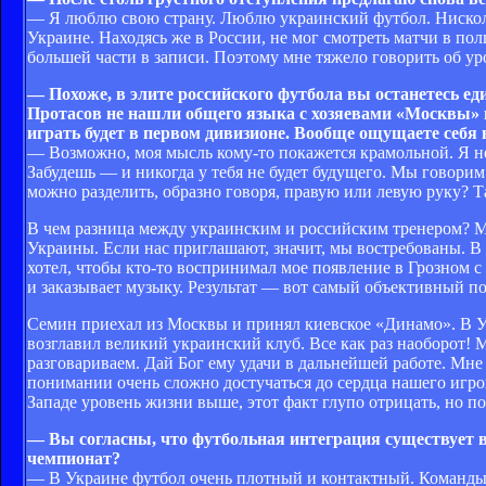
— Я люблю свою страну. Люблю украинский футбол. Нисколько
Украине. Находясь же в России, не мог смотреть матчи в по
большей части в записи. Поэтому мне тяжело говорить об у
— Похоже, в элите российского футбола вы останетесь е
Протасов не нашли общего языка с хозяевами «Москвы» и
играть будет в первом дивизионе. Вообще ощущаете себя
— Возможно, моя мысль кому-то покажется крамольной. Я не
Забудешь — и никогда у тебя не будет будущего. Мы говорим 
можно разделить, образно говоря, правую или левую руку? Та
В чем разница между украинским и российским тренером? М
Украины. Если нас приглашают, значит, мы востребованы. В 
хотел, чтобы кто-то воспринимал мое появление в Грозном с 
и заказывает музыку. Результат — вот самый объективный по
Семин приехал из Москвы и принял киевское «Динамо». В Ук
возглавил великий украинский клуб. Все как раз наоборот!
разговариваем. Дай Бог ему удачи в дальнейшей работе. Мн
понимании очень сложно достучаться до сердца нашего игро
Западе уровень жизни выше, этот факт глупо отрицать, но п
— Вы согласны, что футбольная интеграция существует в
чемпионат?
— В Украине футбол очень плотный и контактный. Команды з