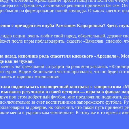
выводу, что Леонид Арнольдович просто пошутил! Если бы Федун 
ионера из «Лукойла», а основные решения принимал бы сам. Он
арт-бланш на формирование новой команды. О каких «десяти про
ошения с президентом клуба Рамзаном Кадыровым? Здесь слу
идер нации, очень любит свой народ, обязательный, держит сво
Может после игры поблагодарить, сказать: «Вячеслав, спасибо, ч
а назад, исполнив роль спасателя киевского «Арсенала». Мог
де как не чужая.
меня в экстремальной ситуации на роль консультанта. «Канонир
ко туров. Вадим Зиновьевич честно признался, что он будет готов
тались в хороших отношениях.
 стали подписывать полноценный контракт с запорожским «М
 высокого результата в своей истории — играла в финале на
ируя при этом добротный футбол, мне предложили подписать деся
исключительно за счет воспитанников запорожского футбола. Р
лагодарил за доверие, но объяснил, что такой путь принесет р
окие места в украинском чемпионате. К тому же в то время я им