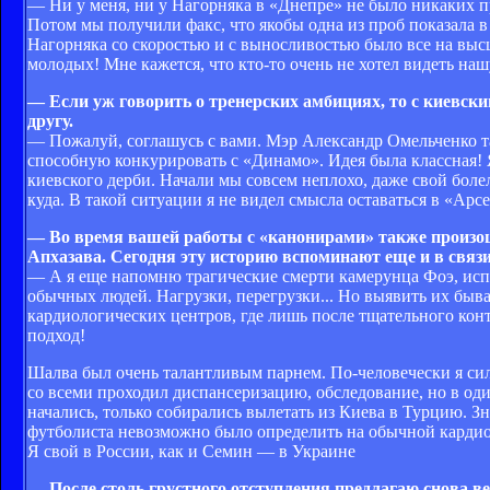
— Ни у меня, ни у Нагорняка в «Днепре» не было никаких п
Потом мы получили факс, что якобы одна из проб показала в
Нагорняка со скоростью и с выносливостью было все на высш
молодых! Мне кажется, что кто-то очень не хотел видеть на
— Если уж говорить о тренерских амбициях, то с киевс
другу.
— Пожалуй, соглашусь с вами. Мэр Александр Омельченко та
способную конкурировать с «Динамо». Идея была классная!
киевского дерби. Начали мы совсем неплохо, даже свой бол
куда. В такой ситуации я не видел смысла оставаться в «Арсе
— Во время вашей работы с «канонирами» также произо
Апхазава. Сегодня эту историю вспоминают еще и в связи
— А я еще напомню трагические смерти камерунца Фоэ, испа
обычных людей. Нагрузки, перегрузки... Но выявить их бы
кардиологических центров, где лишь после тщательного кон
подход!
Шалва был очень талантливым парнем. По-человечески я сил
со всеми проходил диспансеризацию, обследование, но в оди
начались, только собирались вылетать из Киева в Турцию. Зн
футболиста невозможно было определить на обычной кардио
Я свой в России, как и Семин — в Украине
— После столь грустного отступления предлагаю снова в