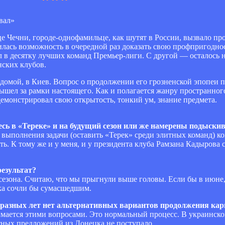
це Чечни, городе-однофамильце, как шутят в России, вызвало п
лась возможность в очередной раз доказать свою профпригодност
 в десятку лучших команд Премьер-лиги. С другой — осталось н
нских клубов.
 домой, в Киев. Вопрос о продолжении его грозненской эпопеи 
ышел за рамки настоящего. Как и полагается жанру пространно
демонстрировал свою открытость, тонкий ум, знание предмета.
сь в «Тереке» и на будущий сезон или же намерены подыски
выполнения задачи (оставить «Терек» среди элитных команд) к
вать. К тому же и у меня, и у президента клуба Рамзана Кадырова
результат?
сезона. Считаю, что мы прыгнули выше головы. Если бы в июне, 
ека сочли бы сумасшедшим.
 разных лет нет альтернативных вариантов продолжения кар
имается этими вопросами. Это нормальный процесс. В украинско
тных предложений из Донецка не поступало.