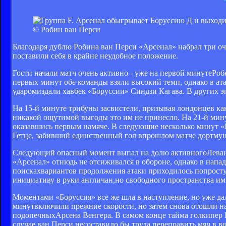
© Робин ван Перси
Благодаря дублю Робина ван Перси «Арсенал» набрал три о
поставили себя в крайне неудобное положение.
Гости начали матч очень активно - уже на первой минутеРо
первых минут обе команды взяли высокий темп, однако в ат
ударомиздали хавбек «Боруссии» Синдзи Кагава. В других э
На 15-й минуте трибуны засвистели, призывая лондонцев ка
никакой ощутимой выгоды это им не принесло. На 21-й мин
оказавшись первым намяче. В следующие несколько минут «
Гетце, забивший единственный гол впрошлом матче дортмун
Следующий опасный момент выпал на долю активногоЛеванд
«Арсенал» отнюдь не отсиживался в обороне, однако в напа
поискахвариантов продолжения атаки приходилось попросту 
инициативу в руки англичан,но свободного пространства им
Моментами «Боруссия» все же шла в наступление, но уже дал
минутвключили прежние скорости, но затем снова отошли наз
подопечныхАрсена Венгера. В самом конце тайма голкипер 
случае ван Перси несоставило бы труда переправить мяч в во