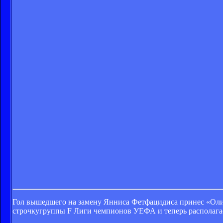
Гол вышедшего на замену Янниса Фетфацидиса принес «Олим
строчкугруппы F Лиги чемпионов УЕФА и теперь располагае