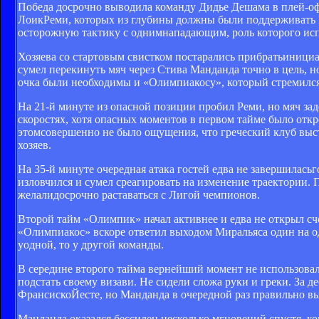
Победа досрочно выводила команду Дидье Дешама в плей-оф
ЛоикРеми, которых из глубины должны были поддерживать 
осторожную тактику с однимнападающим, роль которого ис
Хозяева со стартовым свистком постарались прибратьинициа
сумел перекинуть мяч через Стива Манданда точно в цель, н
очка были необходимы и «Олимпиакосу», который стремился 
На 21-й минуте из опасной позиции пробил Реми, но мяч за
скоростях, хотя опасных моментов в первом тайме было отк
этомсовершенно не было ощущения, что греческий клуб выс
хозяев.
На 35-й минуте очередная атака гостей едва не завершилась
изловчился и сумел среагировать на изменение траектории.
желалидосрочно раставаться с Лигой чемпионов.
Второй тайм «Олимпик» начал активнее и едва не открыл сч
«Олимпиакос» вскоре ответил выходом Миральяса один на о
уодной, то у другой команды.
В середине второго тайма вернейший момент не использовал
подстать своему визави. Не сидели сложа руки и греки. За
ФрансискоЙесте, но Манданда в очередной раз правильно в
Манданда оказался бессилен несколько мгновений спустя, ко