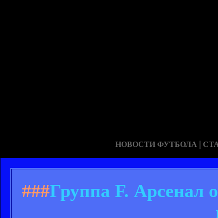
|
НОВОСТИ ФУТБОЛА
СТ
###
Группа F. Арсенал 