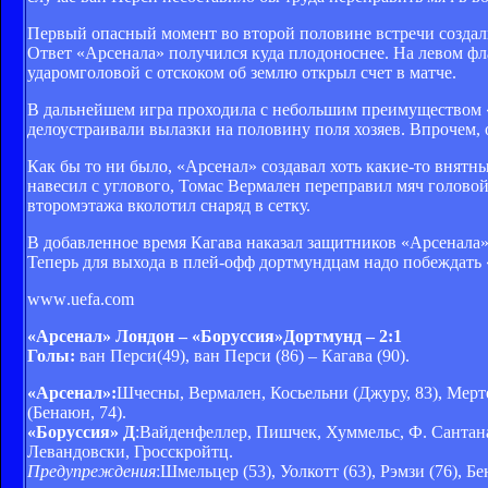
Первый опасный момент во второй половине встречи создали
Ответ «Арсенала» получился куда плодоноснее. На левом ф
ударомголовой с отскоком об землю открыл счет в матче.
В дальнейшем игра проходила с небольшим преимуществом «
делоустраивали вылазки на половину поля хозяев. Впрочем, 
Как бы то ни было, «Арсенал» создавал хоть какие-то внятн
навесил с углового, Томас Вермален переправил мяч голово
второмэтажа вколотил снаряд в сетку.
В добавленное время Кагава наказал защитников «Арсенала»
Теперь для выхода в плей-офф дортмундцам надо побеждать 
www
.uefa.com
«Арсенал» Лондон – «Боруссия»Дортмунд – 2:1
Голы:
ван Перси(49), ван Перси (86) – Кагава (90).
«Арсенал»:
Шчесны, Вермален, Косьельни (Джуру, 83), Мерте
(Бенаюн, 74).
«Боруссия» Д
:Вайденфеллер, Пишчек, Хуммельс, Ф. Сантана,
Левандовски, Гросскройтц.
Предупреждения
:Шмельцер (53), Уолкотт (63), Рэмзи (76), Бе