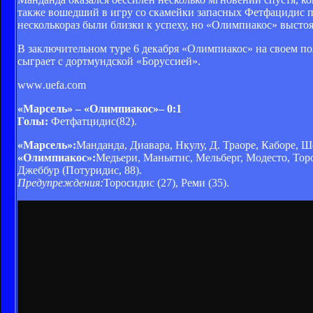
также вошедший в игру со скамейки запасных Фетфацидис по
несколькораз были близки к успеху, но «Олимпиакос» выстоя
В заключительном туре 6 декабря «Олимпиакос» на своем по
сыграет с дортмундской «Боруссией».
www
.uefa.com
«Марсель» – «Олимпиакос»– 0:1
Голы:
Фетфатцидис(82).
«Марсель»:
Манданда, Диавара, Нкулу, Д. Траоре, Каборе, Ш
«Олимпиакос»:
Медьери, Маньятис, Мельберг, Модесто, Торо
Джеббур (Потуридис, 88).
Предупреждения:
Торосидис (27), Реми (35).