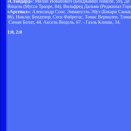
«Стандард»
: Милан Йованович (Бенджамин Никозе, 59), Де
Вицель (Мусса Траоре, 84), Вильфред Дальма (Реджинал Гор
«Арсенал»
: Александр Сонг, Эммануэль Эбуэ (Бакари Санья
86), Никлас Бендтнер, Сеск Фабрегас, Томас Вермален, Том
Синан Болат, 44. Аксель Вицель, 67. - Гаэль Клиши, 34.
1:0, 2:0