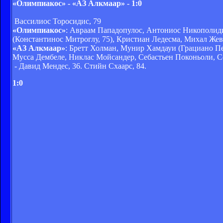
«Олимпиакос» - «АЗ Алкмаар» - 1:0
Вассилиос Торосидис, 79
«Олимпиакос»
: Авраам Пападопулос, Антониос Никополиди
(Константинос Митроглу, 75), Кристиан Ледесма, Михал Жевл
«АЗ Алкмаар»
: Бретт Холман, Мунир Хамдауи (Грациано Пе
Мусса Дембеле, Никлас Мойсандер, Себастьен Поконьоли, 
- Давид Мендес, 36. Стийн Схаарс, 84.
1:0