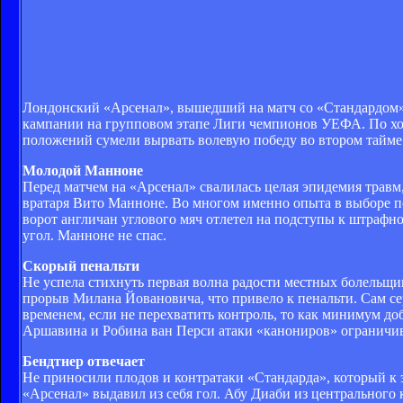
Лондонский «Арсенал», вышедший на матч со «Стандардом» 
кампании на групповом этапе Лиги чемпионов УЕФА. По ход
положений сумели вырвать волевую победу во втором тайме
Молодой Манноне
Перед матчем на «Арсенал» свалилась целая эпидемия травм
вратаря Вито Манноне. Во многом именно опыта в выборе п
ворот англичан углового мяч отлетел на подступы к штрафно
угол. Манноне не спас.
Скорый пенальти
Не успела стихнуть первая волна радости местных болельщик
прорыв Милана Йовановича, что привело к пенальти. Сам серб
временем, если не перехватить контроль, то как минимум до
Аршавина и Робина ван Перси атаки «канониров» ограничив
Бендтнер отвечает
Не приносили плодов и контратаки «Стандарда», который к 
«Арсенал» выдавил из себя гол. Абу Диаби из центрального