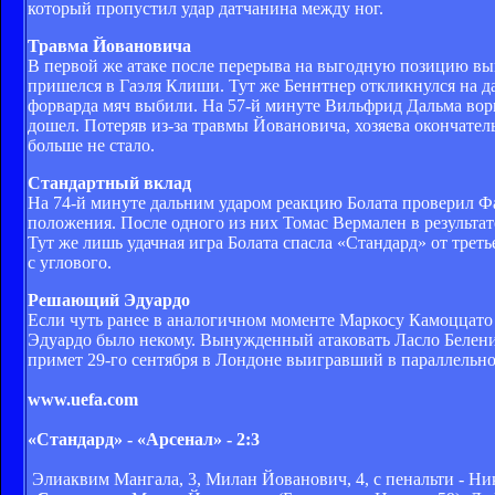
который пропустил удар датчанина между ног.
Травма Йовановича
В первой же атаке после перерыва на выгодную позицию вы
пришелся в Гаэля Клиши. Тут же Беннтнер откликнулся на д
форварда мяч выбили. На 57-й минуте Вильфрид Дальма ворв
дошел. Потеряв из-за травмы Йовановича, хозяева окончател
больше не стало.
Стандартный вклад
На 74-й минуте дальним ударом реакцию Болата проверил Фа
положения. После одного из них Томас Вермален в результат
Тут же лишь удачная игра Болата спасла «Стандард» от треть
с углового.
Решающий Эдуардо
Если чуть ранее в аналогичном моменте Маркосу Камоццато у
Эдуардо было некому. Вынужденный атаковать Ласло Белени 
примет 29-го сентября в Лондоне выигравший в параллельно
www.uefa.com
«Стандард» - «Арсенал» - 2:3
Элиаквим Мангала, 3, Милан Йованович, 4, с пенальти - Ник