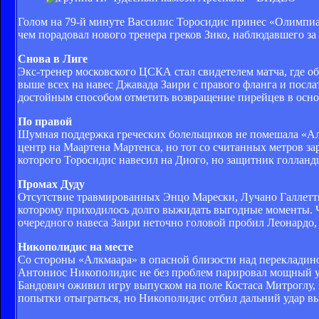
Голом на 79-й минуте Вассилис Торосидис принес «Олимпиа
чем порадовал нового тренера греков Зико, наблюдавшего за 
Снова в Лиге
Экс-тренер московского ЦСКА стал свидетелем матча, где об
выше всех на навес Джавада Заири с правого фланга и посла
достойным способом отметить возвращение пирейцев в осно
По правой
Шумная поддержка греческих болельщиков не помешала «Алк
центр на Маартена Мартенса, но тот со считанных метров з
которого Торосидис навесил на Диого, но защитник голланд
Промах Дуду
Отсутствие травмированных Энцо Марески, Лучано Галлетт
которому приходилось долго выжидать выгодные моменты. Ч
очередного навеса Заири неточно головой пробил Леонардо,
Никополидис на месте
Со стороны «Алкмаара» в опасной близости над перекладино
Антониос Никополидис не без проблем парировал мощный у
Бандович оживил игру выпуском на поле Костаса Митроглу, 
попытки отыграться, но Никополидис отбил дальний удар в