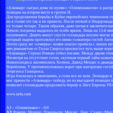
«Алкмаар» сыграл дома по нулям с «Олимпиакосом» и распр
позиции на втором месте в группе Н.
Для продолжения борьбы в Кубке европейских чемпионов го
но к голам это так и не привело. После ничьей в Нидерланд
их только четыре. Таким образом, даже ничья в заключитель
Начало поединка выдалось не особо ярким. Лишь на 13-й ми
полумомент. Девять минут спустя голландцы вполне могли п
который пыром протолкнул его мимо голкипера гостей Антон
Почти сразу же «семерка» хозяев опасно пробила с линии штр
мяч рикошетом от Гилла Свертса просвистел чуть выше ворот
«Алкмаара» Серхио Ромеро отбил ногами. Между двумя этим
Несмотря на отсутствие голов, скучным первый тайм назват
Никополидиса запомнились Холмэн, Давид Мендес и дважды 
Вернблома. У противоположных ворот при контратаке гостей
Георгиоса Галициоса.
Игра близилась к окончанию, а голы все не шли. Леонардо 
мог принести «Алкмаару» победу, но из выгодной позиции п
позволит голландцам продолжить борьбу в Лиге Европы УЕ
www.uefa.com
АЗ - «Олимпиакос» - 0:0
АЗ
: Ромеро, Морено, Поконьоли, Мендес, Ленс, Схаарс (Март