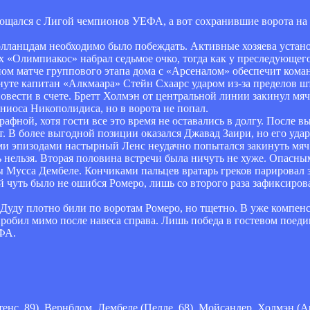
ощался с Лигой чемпионов УЕФА, а вот сохранившие ворота на 
лланцдам необходимо было побеждать. Активные хозяева устано
ах «Олимпиакос» набрал седьмое очко, тогда как у преследующег
ном матче группового этапа дома с «Арсеналом» обеспечит кома
нуте капитан «Алкмаара» Стейн Схаарс ударом из-за пределов 
овести в счете. Бретт Холмэн от центральной линии закинул мя
иоса Никополидиса, но в ворота не попал.
афной, хотя гости все это время не оставались в долгу. После 
. В более выгодной позиции оказался Джавад Заири, но его уда
и эпизодами настырный Ленс неудачно попытался закинуть мяч
ь нельзя. Вторая половина встречи была ничуть не хуже. Опасны
Мусса Дембеле. Кончиками пальцев вратарь греков парировал 
 чуть было не ошибся Ромеро, лишь со второго раза зафиксиров
и Дуду плотно били по воротам Ромеро, но тщетно. В уже компе
робил мимо после навеса справа. Лишь победа в гостевом поед
ФА.
енс, 89), Вернблом, Дембеле (Пелле, 68), Мойсандер, Холмэн (Ар