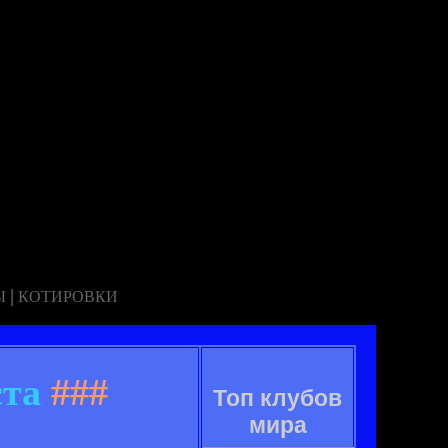
|
Ы
КОТИРОВКИ
ста
###
Топ клубов
мира