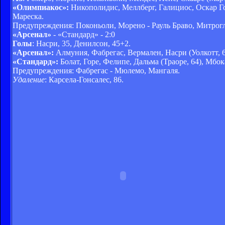
«Олимпиакос»:
Никополидис, Меллберг, Галициос, Оскар Гон
Мареска.
Предупреждения: Поконьоли, Морено - Рауль Браво, Митрогл
«Арсенал»
- «Стандард» - 2:0
Голы
: Насри, 35, Денилсон, 45+2.
«Арсенал»:
Алмуния, Фабрегас, Вермален, Насри (Уолкотт, 60
«Стандард»:
Болат, Горе, Фелипе, Дальма (Траоре, 64), Мбо
Предупреждения: Фабрегас - Мюлемо, Мангаля.
Удаление
: Карсела-Гонсалес, 86.