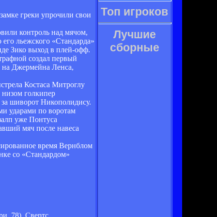
Топ игроков
замке греки упрочили свои
вили контроль над мячом,
Лучшие
о его льежского «Стандарда»
сборные
нде Зико выход в плей-офф.
штрафной создал первый
ч на Джермейна Ленса,
выстрела Костаса Митроглу
р низом голкипер
 за шиворот Никополидису.
ми ударами по воротам
залп уже Понтуса
авший мяч после навеса
нсированное время Вернблом
инке со «Стандардом»
и, 78), Свертс.