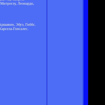
 Митроглу, Леонардо,
 Аршавин, Эбуэ, Гиббс.
Карсела-Гонсалес.