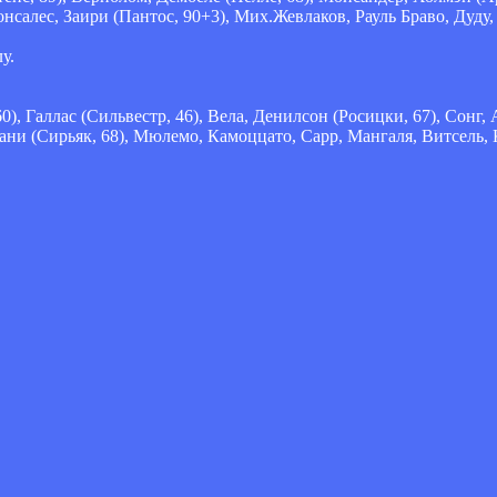
салес, Заири (Пантос, 90+3), Мих.Жевлаков, Рауль Браво, Дуду,
у.
), Галлас (Сильвестр, 46), Вела, Денилсон (Росицки, 67), Сонг,
кани (Сирьяк, 68), Мюлемо, Камоццато, Сарр, Мангаля, Витсель, 