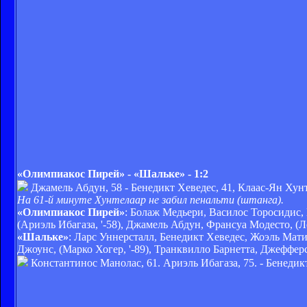
«Олимпиакос Пирей» - «Шальке» - 1:2
Джамель Абдун, 58 - Бенедикт Хеведес, 41, Клаас-Ян Хунт
На 61-й минуте Хунтелаар не забил пенальти (штанга).
«Олимпиакос Пирей»
: Болаж Медьери, Василос Торосидис,
(Ариэль Ибагаза, '-58), Джамель Абдун, Франсуа Модесто, (Л
«Шальке»
: Ларс Уннерсталл, Бенедикт Хеведес, Жоэль Ма
Джоунс, (Марко Хогер, '-89), Транквилло Барнетта, Джеффер
Константинос Манолас, 61. Ариэль Ибагаза, 75. - Бенедик