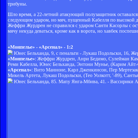
трибуны.
Шло время, а 22-летний атакующий полузащитник оставался 
следующим ударом, но мяч, пущенный Кабелля по высокой ду
Жеффри Журдрен не справился с ударом Санти Касорлы с остр
мячу некуда деваться, кроме как в ворота, но хавбек поспе
«Монпелье» - «Арсенал» - 1:2
Юнес Бельханда, 9, с пенальти - Лукаш Подольски, 16, Же
«Монпелье»
: Жеффри Журдрен, Анри Бедимо, Сулейман Кама
Реми Кабелла, Юнес Бельханда, Энтони Мунье, (Карим Айт-Фан
«Арсенал»
: Вито Манноне, Карл Дженкинсон, Пер Мертезаке
Микель Артета, Лукаш Подольски, (Тео Уолкотт, '-89), Сантья
Юнес Бельханда, 85. Мапу Янга-Мбива, 41. - Вассирики Аб