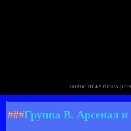
|
НОВОСТИ ФУТБОЛА
СТ
###
Группа В. Арсенал 