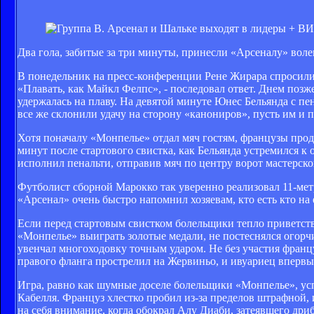
Два гола, забитые за три минуты, принесли «Арсеналу» воле
В понедельник на пресс-конференции Рене Жирара спросили,
«Плавать, как Майкл Фелпс», - последовал ответ. Днем позж
удержалась на плаву. На девятой минуте Юнес Бельянда с п
все же склонили удачу на сторону «канониров», пусть им и 
Хотя поначалу «Монпелье» отдал мяч гостям, французы прод
минут после стартового свистка, как Бельянда устремился к
исполнил пенальти, отправив мяч по центру ворот мастерско
Футболист сборной Марокко так уверенно реализовал 11-ме
«Арсенал» очень быстро напомнил хозяевам, кто есть кто на 
Если перед стартовым свистком болельщики тепло приветст
«Монпелье» выиграть золотые медали, не постеснялся огорч
увенчал многоходовку точным ударом. Не без участия францу
правого фланга прострелил на Жервиньо, и ивуариец вперв
Игра, равно как шумные доселе болельщики «Монпелье», успо
Кабелля. Француз хлестко пробил из-за пределов штрафной,
на себя внимание, когда обокрал Алу Диаби, затеявшего дриб