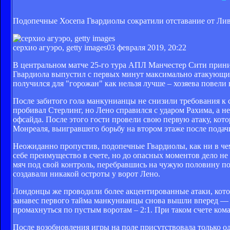
Подопечные Хосепа Гвардиолы сократили отставание от Ливе
cерхио агуэро, getty images
03 февраля 2019, 20:22
В центральном матче 25-го тура АПЛ Манчестер Сити прини
Гвардиола выпустил с первых минут максимально атакующий с
получился для "горожан" как нельзя лучше – хозяева повели в
После забитого гола манкунианцы не снизили требования к 
пробивал Стерлинг, но Лено справился с ударом Рахима, а не
офсайда. После этого гости провели свою первую атаку, кото
Монреаля, выигравшего борьбу на втором этаже после подачи
Неожиданно пропустив, подопечные Гвардиолы, как ни в чем
себе преимущество в счете, но до опасных моментов дело не 
мяч под свой контроль, перебравшись на чужую половину пол
создавали никакой остроты у ворот Лено.
Лондонцы же проводили более акцентированные атаки, котор
занавес первого тайма манкунианцы снова вышли вперед — С
промахнуться по пустым воротам – 2:1. При таком счете ком
После возобновления игры на поле присутствовала только о