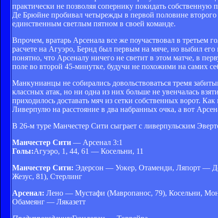
практически не позволяя сопернику покидать собственную п
Де Брюйне пробивал четырежды в первой половине второго т
единственным светлым пятном в своей команде.
Впрочем, вратарь Арсенала все же поучаствовал в третьем г
расчете на Агуэро, Бернд был первым на мяче, но выбил его 
понятно, что Арсеналу ничего не светит в этом матче, в пер
поле во второй 45-минутке, будучи не похожими на самих се
Манкунианцы не собирались довольствоваться тремя забиты
классных атак, но ни одна из них больше не увенчалась взят
приходилось доставать мяч из сетки собственных ворот. Как 
Ливерпулю на расстояние в два набранных очка, а вот Арсен
В 26-м туре Манчестер Сити сыграет с ливерпульским Эверт
Манчестер Сити
— Арсенал 3:1
Голы:
Агуэро, 1, 44, 61 — Косельни, 11
Манчестер Сити:
Эдерсон — Уокер, Отаменди, Ляпорт — Де 
Жезус, 81), Стерлинг
Арсенал:
Лено — Мустафи (Мавропанос, 79), Косельни, Мон
Обамеянг — Ляказетт