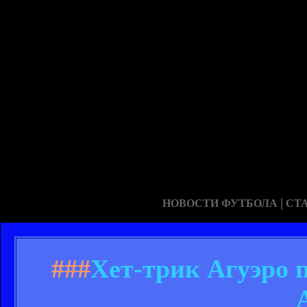
|
НОВОСТИ ФУТБОЛА
СТ
###
Хет-трик Агуэро 