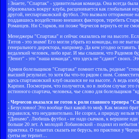
- Знаете, "Спартак" - удивительная команда. Она всегда был
образовалась вокруг клуба, расценивается как глобальная неу
другой, неспартаковский футбол. Это вызвало отторжение на
поддавшись воздействию внешних факторов, теребить Старков
Романцев. Ни Старков, ни позже Черчесов вернуть ее не смо
Менеджеры "Спартака" и сейчас оказались не на высоте. Есл
Титов - это знамя! Его могли убрать из команды, но не выгн
генерального директора, например. Да кем угодно оставить.
недалекий человек, либо враг. И мы слышим, что Радимов буде
"Зенит" - это "наша команда", что здесь не "сдают" своих. Эт
Армия болельщиков "Спартака" помнит стиль, родные "стен
высший результат, то хотя бы что-то рядом с ним. Совместит
здесь спартаковский клуб оказался не на высоте. А ведь изоб
Карпин. Посмотрим, что получится, но в любом случае это г
истинного спартача, человека, чье слово для болельщиков "к
- Черчесов оказался не готов к роли главного тренера "С
- Безусловно! Это вообще был какой-то миф. Как можно брат
справился, что неудивительно. Не созрел, а природу нельзя то
"Динамо". Любишь футбол - не надо скачков, к вершине иди 
больше 20 лет. А молодой Лобановский - поднял из небытия "
практика. О талантах сказать не берусь, но практики у Черч
суеты не терпит…