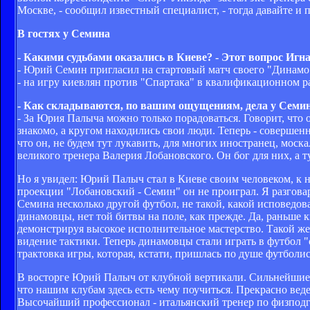
Москве, - сообщил известный специалист, - тогда давайте 
В гостях у Семина
- Какими судьбами оказались в Киеве? - Этот вопрос Игна
- Юрий Семин пригласил на стартовый матч своего "Динамо"
- на игру киевлян против "Спартака" в квалификационном ра
- Как складываются, по вашим ощущениям, дела у Семин
- За Юрия Палыча можно только порадоваться. Говорит, что 
знакомо, а кругом находились свои люди. Теперь - совершен
что он, не будем тут лукавить, для многих иностранец, моска
великого тренера Валерия Лобановского. Он бог для них, а ту
Но я увидел: Юрий Палыч стал в Киеве своим человеком, к н
проекции "Лобановский - Семин" он не проиграл. Я разгова
Семина несколько другой футбол, не такой, какой исповедов
динамовцы, нет той битвы на поле, как прежде. Да, раньше к
демонстрируя высокое исполнительное мастерство. Такой же
видение тактики. Теперь динамовцы стали играть в футбол "о
трактовка игры, которая, кстати, пришлась по душе футболис
В восторге Юрий Палыч от клубной вертикали. Сильнейшие м
что нашим клубам здесь есть чему поучиться. Прекрасно веде
Высочайший профессионал - итальянский тренер по физподго