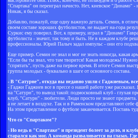
мастеровитее они. Плюс, конечно, не позабудем и о работе С
"Спартака" он переиграл начисто. Нет, киевское "Динамо" - 
Никак, я бы сказал.
Добавлю, пожалуй, еще одну важную деталь. Семин, в отличи
своем составе хороших футболистов, не выдает на-гора резу
Суркис ему поверил. Вот, к примеру, играл в "Динамо" Гавр
футболиста - значит, так тому и быть. Не в каждом клубе ре
профессионалы. Юрий Палыч задал импульс - они его подх
Еще пример. Семин не знал и мог не знать никогда, какая а
"Если бы ты знал, что там творится! Какая молодежь! Нужно 
"спрятать", пусть даже на первое время. В итоге Семин вы
группа молодых - буквально в шаге от основного состава.
- В "Сатурне", откуда вы недавно ушли с Гаджиевым, все
- Гаджи Гаджиев все в прессе о нашей работе уже рассказа
на "Сатурн", то вывод такой: подмосковный клуб - глухая 
клуб, "Сатурн" - любители. Люди просто не знают предмета. 
а не летает в воздухе. Так и в Раменском представляют себе
На этом представление о футболе заканчивается. Поставь туда
Что со "Спартаком"?
- Но ведь в "Спартаке" и президент болеет за дело, и к
старался как мог. А команда разваливается на глазах. Гд