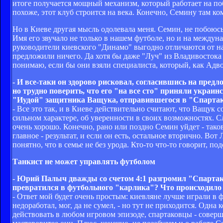
итоге получается мощный механизм, который работает на поб
похоже, этот клуб строится на века. Конечно, Семину там ко
Но в Киеве другая мысль одолевала меня. Семин, не побоюсь
Имя его звучало не только в нашем футболе, но и на междуна
руководители киевского "Динамо" выгодно отличаются от на
предложили ничего. Да хотя бы даже "Луч" из Владивостока о
понимаю, если бы они взяли специалиста, который, как Адвок
- И все-таки он здорово рисковал, согласившись на пре
но трудно поверить, что его "на все сто" приняли украи
"Иудой" защитника Ващука, отправившегося в "Спартак"
- Все это так, и в Киеве действительно считают, что Ващук 
сильном характере, об уверенности в своих возможностях. 
очень хорошо. Конечно, рано или поздно Семин уйдет - таков
главное - результат, и если он есть, остальное вторично. Вот
понятно, что в семье не без урода. Кто-то что-то говорит, 
Танкист не может управлять футболом
- Юрий Палыч дважды со счетом 4:1 разгромил "Спартак"
превратился в футбольного "карлика"? Что происходило 
- Ответ мой будет очень простым: киевляне лучше играли в ф
недоработал, мог, да не сумел, - но тут не приходится. Одн
действовать в любом игровом эпизоде, спартаковцы - совер