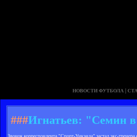
|
НОВОСТИ ФУТБОЛА
СТ
###
Игнатьев: "Семин в
Звонок корреспондента "Спорт-Уикэнда" застал экс-тренера 