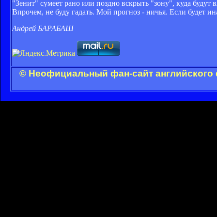
"Зенит" сумеет рано или поздно вскрыть "зону", куда будут 
Впрочем, не буду гадать. Мой прогноз - ничья. Если будет ин
Андрей БАРАБАШ
© Неофициальный фан-сайт английского 