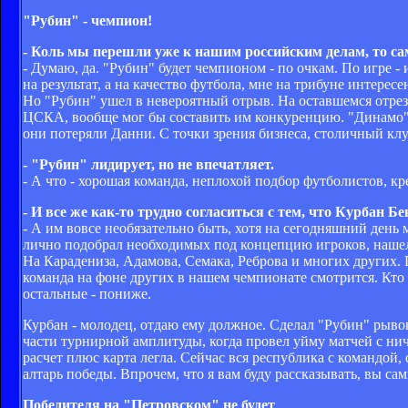
"Рубин" - чемпион!
- Коль мы перешли уже к нашим российским делам, то са
- Думаю, да. "Рубин" будет чемпионом - по очкам. По игре -
на результат, а на качество футбола, мне на трибуне интересе
Но "Рубин" ушел в невероятный отрыв. На оставшемся отрезк
ЦСКА, вообще мог бы составить им конкуренцию. "Динамо"? Н
они потеряли Данни. С точки зрения бизнеса, столичный клу
- "Рубин" лидирует, но не впечатляет.
- А что - хорошая команда, неплохой подбор футболистов, к
- И все же как-то трудно согласиться с тем, что Курбан Бе
- А им вовсе необязательно быть, хотя на сегодняшний день
лично подобрал необходимых под концепцию игроков, нашел
На Карадениза, Адамова, Семака, Реброва и многих других.
команда на фоне других в нашем чемпионате смотрится. Кто 
остальные - пониже.
Курбан - молодец, отдаю ему должное. Сделал "Рубин" рывок
части турнирной амплитуды, когда провел уйму матчей с нич
расчет плюс карта легла. Сейчас вся республика с командой,
алтарь победы. Впрочем, что я вам буду рассказывать, вы с
Победителя на "Петровском" не будет