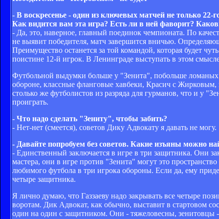
- В воскресенье - один из ключевых матчей не только 22-
Как видится вам эта игра? Есть ли в ней фаворит? Како
- Да, это, наверное, главный поединок чемпионата. По каче
не выявит победителя, матч завершится вничью. Определяю
Преимущество останется за той командой, которая будет чуть
поистине 12-й игрок. В Ленинграде выступать в этом смысле
Футбольной выдумки больше у "Зенита", побольше ломаных 
обороне, классные фланговые хавбеки, Красич с Жирковым, 
столько же футболистов из разряда для гурманов, что и у "
проиграть.
- Что надо сделать "Зениту", чтобы забить?
- Нет-нет (смеется), советов Дику Адвокату я давать не могу.
- Давайте попробуем без советов. Какие изъяны можно н
- Единственный заключается в игре в три защитника. Они за
мастера, они в игре против "Зенита" могут это пространство 
любимого футбола в три игрока обороны. Если да, ему придет
четыре защитника.
Я лично думаю, что Газзаеву надо закрывать все четыре пози
воротам. Дик Адвокат, как обычно, выставит в стартовом сос
один на один с защитником. Они - тяжеловесны, зенитовцы 