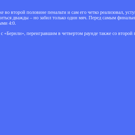
же во второй половине пенальти и сам его четко реализовал, усту
ичиться дважды – но забил только один мяч. Перед самым финаль
ыми 4:0.
 с «Бернли», переигравшим в четвертом раунде также со второй