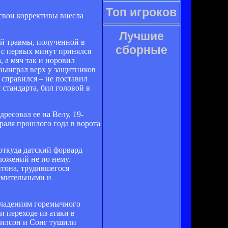
Топ игроков
 свои коррективы внесла
Лучшие
ой травмы, полученной в
сборные
 с первых минут принялся
 а мяч так и норовил
 выиграл верх у защитников
 справился – не поставил
стандарта, бил головой в
ресовал ее на Велу, 19-
враля прошлого года в ворота
 откуда датский форвард
ложений не по нему.
итона, трудившегося
ремительными и
владениям горемычного
 переходе из атаки в
енилсон и Сонг тушили