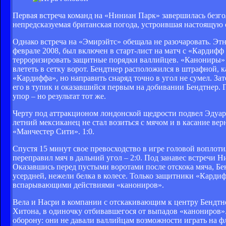
Первая встреча команд на «Ниниан Парк» завершилась безгол
непредсказуемая британская погода, устроившая настоящую
Однако встреча на «Эмирэйтс» обещала не разочаровать. Э
феврале 2008, был включен в старт-лист на матч с «Кардиф
терроризировать защитные порядки валлийцев. «Канониры» 
влететь в сетку ворот. Бендтнер расположился в штрафной, к
«Кардиффа», но направить снаряд точно в угол не сумел. За
его в тупик и оказавшийся первым на добивании Бендтнер. Г
упор – но результат тот же.
Черту под аттракционом лондонской щедрости подвел Эдуард
летний мексиканец не стал возиться с мячом и в касание вер
«Манчестер Сити». 1:0.
Спустя 15 минут свое превосходство в игре головой воплотил
переправил мяч в дальний угол – 2:0. Под занавес встречи 
Оказавшись перед пустыми воротами после отскока мяча, Бе
усердней, нежели белка в колесе. Только защитники «Кардиф
вспарывающими действиями «канониров».
Вела и Насри в компании с отскакивающим к центру Бендтн
Хитона, в одиночку отбивавшегося от выпадов «канониров».
оборону: они не давали валлийцам возможности играть на фл