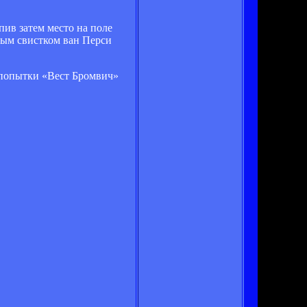
пив затем место на поле
ным свистком ван Перси
 попытки «Вест Бромвич»