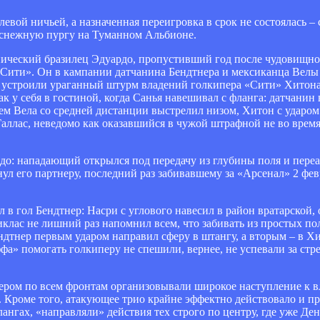
евой ничьей, а назначенная переигровка в срок не состоялась –
 снежную пургу на Туманном Альбионе.
тнический бразилец Эдуардо, пропустивший год после чудовищн
ф Сити». Он в кампании датчанина Бендтнера и мексиканца Велы
устроили ураганный штурм владений голкипера «Сити» Хитона,
ак у себя в гостиной, когда Санья навешивал с фланга: датчанин
тем Вела со средней дистанции выстрелил низом, Хитон с ударом
аллас, неведомо как оказавшийся в чужой штрафной не во время 
о: нападающий открылся под передачу из глубины поля и переад
нул его партнеру, последний раз забивавшему за «Арсенал» 2 фе
 в гол Бендтнер: Насри с углового навесил в район вратарской,
Никлас не лишний раз напомнил всем, что забивать из простых по
ндтнер первым ударом направил сферу в штангу, а вторым – в Х
фа» помогать голкиперу не спешили, вернее, не успевали за ст
ером по всем фронтам организовывали широкое наступление к 
 Кроме того, атакующее трио крайне эффектно действовало и при
ангах, «направляли» действия тех строго по центру, где уже Д