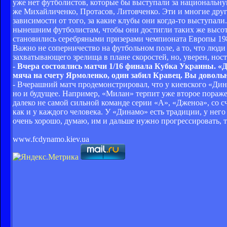
уже нет футболистов, которые бы выступали за национальну
же Михайличенко, Протасов, Литовченко. Эти и многие друг
зависимости от того, за какие клубы они когда-то выступал
нынешним футболистам, чтобы они достигли таких же высот, 
становились серебряными призерами чемпионата Европы 198
Важно не соперничество на футбольном поле, а то, что люд
захватывающего зрелища в плане скоростей, но, уверен, нос
- Вчера состоялись матчи 1/16 финала Кубка Украины. 
мяча на счету Ярмоленко, один забил Кравец. Вы довол
- Вчерашний матч продемонстрировал, что у киевского «Дина
но и будущее. Например, «Милан» терпит уже второе пораже
далеко не самой сильной команде серии «А», «Дженоа», со сч
как и у каждого человека. У «Динамо» есть традиции, у него
очень хорошо, думаю, им и дальше нужно прогрессировать, т
www.fcdynamo.kiev.ua