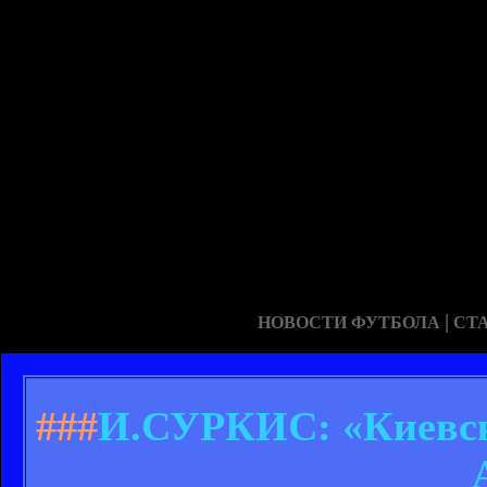
|
НОВОСТИ ФУТБОЛА
СТ
###
И.СУРКИС: «Киевск