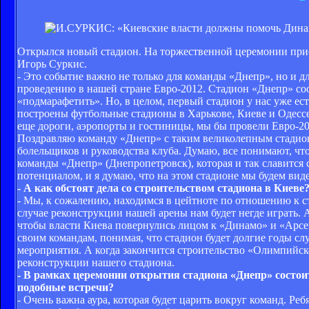
Открылся новый стадион. На торжественной церемонии прис
Игорь Суркис.
- Это событие важно не только для команды «Днепр», но и
проведению в нашей стране Евро-2012. Стадион «Днепр» соот
«подмарафетить». Но, в целом, первый стадион у нас уже ест
построены футбольные стадионы в Харькове, Киеве и Одессе.
еще дороги, аэропорты и гостиницы, мы бы провели Евро-20
Поздравляю команду «Днепр» с таким великолепным стадионо
болельщиков и руководства клуба. Думаю, все понимают, чт
команды «Днепр» (Днепропетровск), которая и так славитс
потенциалом, и я думаю, что на этом стадионе мы будем ви
- А как обстоят дела со строительством стадиона в Киеве
- Мы, к сожалению, находимся в цейтноте по отношению к
случае реконструкции нашей арены нам будет негде играть. 
чтобы власти Киева повернулись лицом к «Динамо» и «Арсен
своим командам, понимая, что стадион будет долгие годы сл
мероприятия. А когда закончится строительство «Олимпийско
реконструкции нашего стадиона.
- В рамках церемонии открытия стадиона «Днепр» состои
подобные встречи?
- Очень важна аура, которая будет царить вокруг команд. Реб