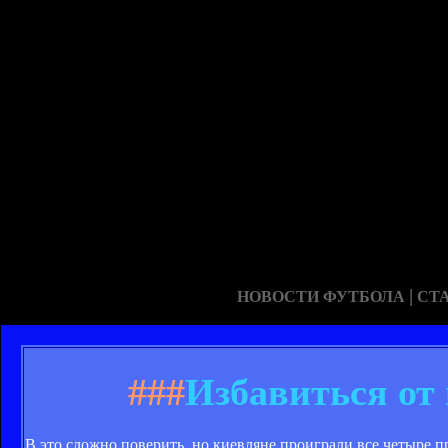
|
НОВОСТИ ФУТБОЛА
СТ
###
Избавиться от
В это сложно поверить, но киевляне проиграли все четыре 