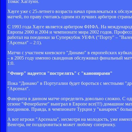
Томас Хаглунн.
Хауге уже с 25-летнего возраста начал привлекаться к обсл
матчей, по праву считаясь одним из лучших арбитров страны
С 1993 года Хауге является арбитром ФИФА. На международн
Европы 2000 и 2004 и чемпионате мира 2002 годов. Професс
работал на поединки за Суперкубок УЕФА ("Порту" – "Вален
"Арсенал" – 2:1).
Матчи с участием киевского "Динамо" в европейских кубках
– в 2005 году именно скандинав обслуживал финальный ма
1:0.
"Фенер" надеется "пострелять" с "канонирами"
Пока "Динамо" в Португалии будет бороться с местными "др
"Арсенал".
Фаворита в данном матче определить довольно сложно. С о
сезоне "Фенербахче" выиграл в Европе все(!!!) домашние ма
поединков. Правда, в чемпионате Турции у "канареек" боль
А вот игроки "Арсенала", несмотря на молодость, уже имею
Венгера, не поздоровиться может любому сопернику.