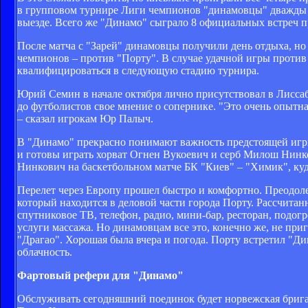
в групповом турнире Лиги чемпионов "динамовцы" дважды у
выезде. Всего же "Динамо" сыграло 8 официальных встреч пр
После матча с "Зарей" динамовцы получили день отдыха, но
чемпионов – против "Порту". В случае удачной игры против
квалифицироваться в следующую стадию турнира.
Юрий Семин в начале октября лично присутствовал в Лиссабо
до футболистов свое мнение о сопернике. "Это очень опытна
– сказал игрокам Юр Палыч.
В "Динамо" прекрасно понимают важность предстоящей игры,
и готовы играть хорват Огнен Вукоевич и серб Милош Нинко
Нинкович на баскетбольном матче БК "Киев" – "Химик", куд
Перелет через Европу прошел быстро и комфортно. Преодолев
который находится в деловой части города Порту. Рассчитан
спутниковое ТВ, телефон, радио, мини-бар, ресторан, подо
услуги массажа. Но динамовцам все это, конечно же, не пр
"Драгао". Хорошая была вчера и погода. Порту встретил "Д
облачность.
Фартовый рефери для "Динамо"
Обслуживать сегодняшний поединок будет норвежская бригада