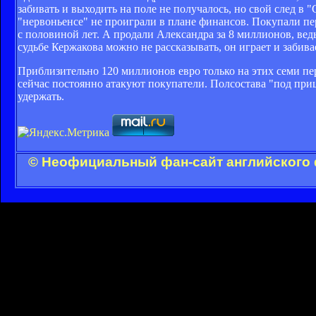
забивать и выходить на поле не получалось, но свой след в
"нервоньенсе" не проиграли в плане финансов. Покупали пе
с половиной лет. А продали Александра за 8 миллионов, ве
судьбе Кержакова можно не рассказывать, он играет и забива
Приблизительно 120 миллионов евро только на этих семи пе
сейчас постоянно атакуют покупатели. Полсостава "под приц
удержать.
© Неофициальный фан-сайт английского 