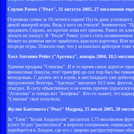
Серхио Рамос ("Реал", 31 августа 2005, 27 миллионов евр
Огромная сумма за 19-летнего парня! Пусть даже успевшего 
дикой манерой игры. Ведь у кого он учился? Знаменитых "П
продавать Серхио, но против лома нет приема. Рамос не кля
деньги не пахнут. В "Реале" Рамос успел стать незаменимы
Может на ровном месте заработать красную карточку. Или во
посреди игры. Повезло еще, что у испанских арбитров тоже 
Хосе Антонио Рейес ("Арсенал", январь 2004, 10,5 милли
Удачная продажа "Севильи". И в то время самое дорогое при
финансовые бонусы, этот трансфер до сих пор был бы самым
молодежью. С десяти лет в клубе, в шестнадцать уже дебюти
предложение Венгера. "Арсенал" заплатил 10,5 млн. фунтов, 
отыграл. В силу объективных и не очень причин (просился н
"Атлетико" и теперь вот "Бенфика". Кто-то скажет, что карь
"Севилья" свое получила.
Жулио Баптишта ("Реал" Мадрид, 25 июля 2005, 20 милл
За "Танк" "Белая Андалусия" заплатила 1,75 миллионов фунто
успел 50 раз "расписаться" в воротах соперников, оправдал
переберется в Лондон, где его с широко распростертыми объ