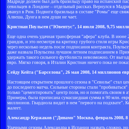
Мадриде должен был дать бразильцу право на испанский пас
севильцев в Лондоне – отдельный рассказ. Вернулся в Мадри
рванул в Рим. Подвиги бразильца в составе "Ромы" еще свяжи
Алвеша, Дунга в нем души не чает.
Кристиан Поульсен ("Ювентус", 14 июля 2008, 9,75 милли
Еще одна очень удачная трансферная "афера" клуба. В июне 
грандов, и это несмотря на критику грубого стиля игры Кри
через несколько недель после подписания контракта, Поульс
даже назвала Поульсена лучшим летним подписанием в Приме
удержать такого сильного футболиста невозможно. От выгод
евро. Мягко говоря, в Италии Кристиан ничего пока не пока
Сейду Кейта ("Барселона", 26 мая 2008, 14 миллионов евр
Настоящим открытием прошлого сезона в "Севилье" стал це
до последнего матча. Сильные стороны стали "пробиваться"
только "цементировать" центр поля, но и помогать своим в а
Примеры, была прописана сумасшедшая сумма в 90 млн. евро.
миллионов. Гвардиола видит в нем "первого на подхвате". К
жалеет.
Александр Кержаков ("Динамо" Москва, февраль 2008, 8
Удачными сезоны Александра в Испании назвать сложно, но