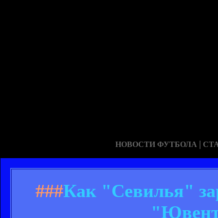
|
НОВОСТИ ФУТБОЛА
СТ
###
Как "Севилья" зар
"Ювент