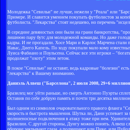
Молодежка "Севильи" не лучше, нежели у "Реала" или "Барсе
Примере. И славится умением покупать футболистов за копей
футболиста. "Лекарства" стоят недешево, но перечень "исце
В середине девяностых они были на грани банкротства, "про
лишнюю пару бутс для молодежной команды. Но даже голод
кадры. И не прогадали. Хосе Мари и Карлос Марчена стали 
Навас, Диего Капель. По ходу покупали мало кому известных
Луиса Фабиано и Поульсена. Сейчас все эти игроки – "богат
продолжат "охоту" этим летом.
В покое "Севилью" не оставят, ведь кадровые "болезни" ест
"лекарства" к Вашему вниманию.
Даниэль Алвеш ("Барселона", 2 июля 2008, 29+6 миллион
Бразилец мог уйти раньше, но смерть Антонио Пуэрты сплот
Оставив по себе добрую память и почти три десятка миллион
Был одним из символов очаровательного правого фланга "Сев
скорость и быстрота мышления. Шутка ли, Дани успевает з
молниеносные подключения в атаку тоже при нем. Удивитель
Бразилии. С другой стороны, Дунгу можно понять. Алвеш сл
обороне закрывают глаза, а подчищают или Пике, или Пуйол