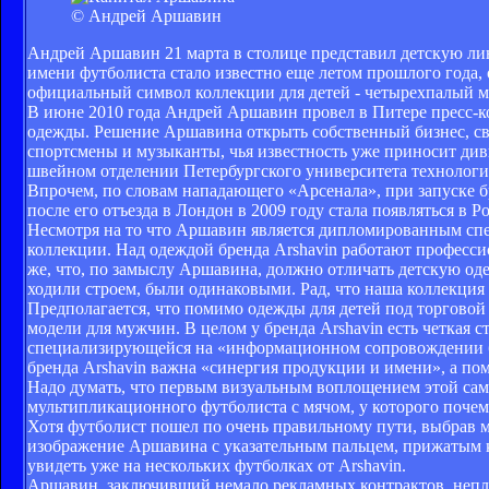
© Андрей Аршавин
Андрей Аршавин 21 марта в столице представил детскую лин
имени футболиста стало известно еще летом прошлого года,
официальный символ коллекции для детей - четырехпалый 
В июне 2010 года Андрей Аршавин провел в Питере пресс-ко
одежды. Решение Аршавина открыть собственный бизнес, св
спортсмены и музыканты, чья известность уже приносит див
швейном отделении Петербургского университета технологи
Впрочем, по словам нападающего «Арсенала», при запуске б
после его отъезда в Лондон в 2009 году стала появляться в Р
Несмотря на то что Аршавин является дипломированным спе
коллекции. Над одеждой бренда Arshavin работают професси
же, что, по замыслу Аршавина, должно отличать детскую одеж
ходили строем, были одинаковыми. Рад, что наша коллекция 
Предполагается, что помимо одежды для детей под торговой 
модели для мужчин. В целом у бренда Arshavin есть четкая с
специализирующейся на «информационном сопровождении бре
бренда Arshavin важна «синергия продукции и имени», а по
Надо думать, что первым визуальным воплощением этой само
мультипликационного футболиста с мячом, у которого почему
Хотя футболист пошел по очень правильному пути, выбрав ма
изображение Аршавина с указательным пальцем, прижатым к
увидеть уже на нескольких футболках от Arshavin.
Аршавин, заключивший немало рекламных контрактов, непл