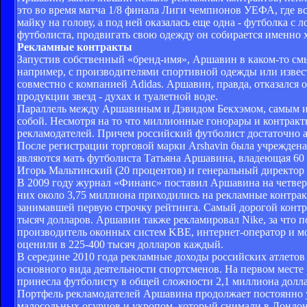
это во время матча 1/8 финала Лиги чемпионов УЕФА, где в
майку на голову, а под ней оказалась еще одна - футболка с
футболиста, продвигать свою одежду он собирается именно 
Рекламные контракты
Запустив собственный «бренд-имя», Аршавин в каком-то см
например, с производителями спортивной одежды или извес
совместно с компанией Adidas. Аршавин, правда, отказался
продукции звезд - духах и туалетной воде.
Параллель между Аршавиным и Дэвидом Бекхэмом, самым из
собой. Несмотря на то что миллионные гонорары и контракт
рекламодателей. Причем российский футболист достаточно 
После регистрации торговой марки Arshavin была учреждена
являются мать футболиста Татьяна Аршавина, владеющая 60
Игорь Мальтинский (20 процентов) и генеральный директо
В 2009 году журнал «Финанс» поставил Аршавина на четверт
них около 3,75 миллиона приходились на рекламные контра
занимавшей первую строчку рейтинга. Самый дорогой контра
тысяч долларов. Аршавин также рекламировал Nike, за что 
производитель оконных систем KBE, интернет-оператор и мо
оценили в 225-400 тысяч долларов каждый.
В середине 2010 года рекламные доходы российских атлетов 
основного вида деятельности спортсменов. На первом месте 
принесла футболисту в общей сложности 2,1 миллиона долла
Портфель рекламодателей Аршавина продолжает постоянно ув
малосольных огурцов и укропом, который снимали в Лондон