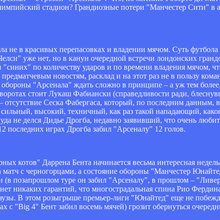
лимпийский стадион? Грандиозные потери "Манчестер Сити" в а
ола не в красивых перепасовках и владении мячом. Суть футбола
Челси" уже нет, но в канун очередной встречи лондонских гранд
"синих" по количеству ударов и по времени владения мячом, ч
 предматчевым новостям, расклад и на этот раз не в пользу ком
т обороны "Арсенала" ждать сложно в принципе – а уж тем более
а воротах стоит Лукаш Фабиански (справедливости ради, блесну
– отсутствие Сеска Фабергаса, который, по последним данным, в
 сильный, высокий, техничный, как раз такой нападающий, каког
куда не делся Дидье Дрогба, недавно заявивший, что очень любит
12 последних играх Дрогба забил "Арсеналу" 12 голов.
ных котов" Даррена Бента начинается весьма интересная недел
а матч с черногорцами, а состояние обороны "Манчестер Юнайт
и (в позапрошлом туре он забил "Арсеналу", в прошлом – "Лив
нет никаких гарантий, что многострадальная спина Рио Фердин
паузы. В этом розыгрыше премьер-лиги "Юнайтед" еще не побежда
х с "Big 4" Бент забил восемь мячей) грозит обернуться очере