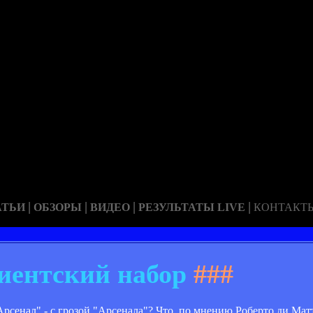
|
|
|
|
АТЬИ
ОБЗОРЫ
ВИДЕО
РЕЗУЛЬТАТЫ LIVE
КОНТАКТ
иентский набор
###
рсенал" - с грозой "Арсенала"? Что, по мнению Роберто ди Матт