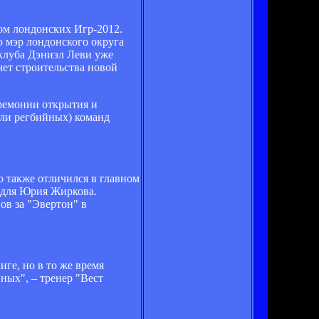
ром лондонских Игр-2012.
ю мэр лондонского округа
клуба Дэниэл Леви уже
ет строительства новой
еремонии открытия и
или регбийных) команд
о также отличился в главном
 для Юрия Жиркова.
ов за "Эвертон" в
ге, но в то же время
ных", – тренер "Вест