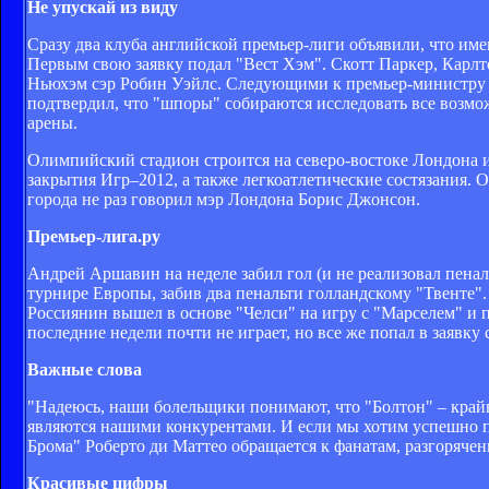
Не упускай из виду
Сразу два клуба английской премьер-лиги объявили, что им
Первым свою заявку подал "Вест Хэм". Скотт Паркер, Карлт
Ньюхэм сэр Робин Уэйлс. Следующими к премьер-министру В
подтвердил, что "шпоры" собираются исследовать все возмо
арены.
Олимпийский стадион строится на северо-востоке Лондона и 
закрытия Игр–2012, а также легкоатлетические состязания.
города не раз говорил мэр Лондона Борис Джонсон.
Премьер-лига.ру
Андрей Аршавин на неделе забил гол (и не реализовал пена
турнире Европы, забив два пенальти голландскому "Твенте
Россиянин вышел в основе "Челси" на игру с "Марселем" и 
последние недели почти не играет, но все же попал в заявк
Важные слова
"Надеюсь, наши болельщики понимают, что "Болтон" – крайн
являются нашими конкурентами. И если мы хотим успешно пр
Брома" Роберто ди Маттео обращается к фанатам, разгоряче
Красивые цифры