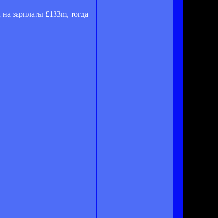
 на зарплаты £133m, тогда