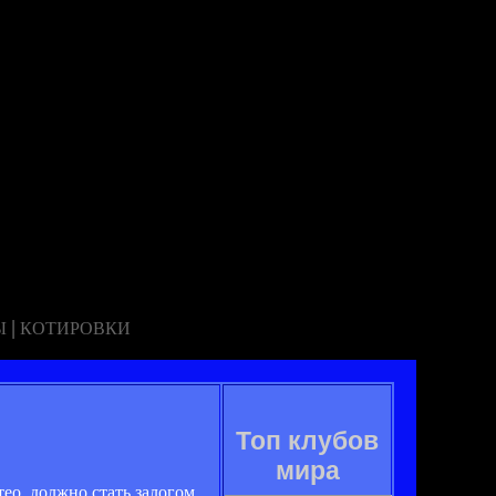
|
Ы
КОТИРОВКИ
Топ клубов
мира
ео, должно стать залогом