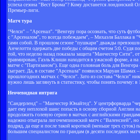
успеха сезона "Вест Брома"? Кому достанется лондонский О
Премьер-лиги.
Матч тура
"Челси" – "Арсенал". "Венгеру пора осознать, что суть футб
с "Арсеналом", то всегда побеждаем", – Михаэля Баллака в "
сами собой. В прошлом сезоне "пушкари" дважды превзошли 
Анчелотти одержать две победы с общим счетом 5:0. Судя по
той, что неделю назад показала защита "Манчестер Сити", о
травмирован, Гаэль Клиши находится в ужасной форме, а н
матче с "Партизаном"). Еще одна головная боль для Венгера 
сыграет. Да, в составе "Арсенала" появился Маруан Шамах –
прошлогодних матчах с "Челси". Зато из состава "Челси" ни
нужно лишь заглянуть в статистику, чтобы понять почему: в 
Неочевидная интрига
"Сандерленд" – "Манчестер Юнайтед". У центрфорварда "чер
дает ему неплохой шанс попасть в основу сборной Англии н
продолжить голевую серию в матчах с английскими грандам
надежно отыграла лигочемпионский матч с "Валенсией", но 
подряд, да еще и после такой короткой (меньше трех суток) 
большим специалистом по грандам (в десяти последних матча