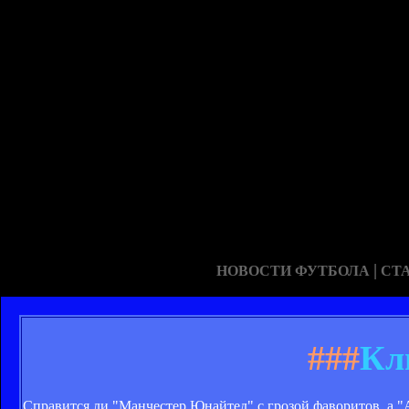
|
НОВОСТИ ФУТБОЛА
СТ
###
Кл
Справится ли "Манчестер Юнайтед" с грозой фаворитов, а "А