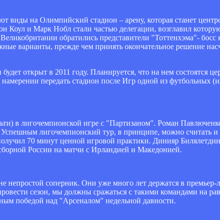
еют виды на Олимпийский стадион – арену, которая станет цент
он Коул и Марк Нобл стали частью делегации, возглавил котору
еликобритании обратились представители "Тоттенхэма"- босс 
жные варианты, прежде чем принять окончательное решение насч
будет открыт в 2011 году. Планируется, что на нем состоятся ц
 О намерении передать стадион после Игр одной из футбольных (
льти) в лигочемпионской игре с "Партизаном". Роман Павлюченк
". Успешным лигочемпионский тур, в принципе, можно считать и
получил 70 минут ценной игровой практики. Динияр Билялетдин
у сборной России на матчи с Ирландией и Македонией.
е непростой соперник. Они уже много лет держатся в премьер-ли
овести сезон, мы должны сражаться с такими командами на рав
нным победой над "Арсеналом" недельной давности.