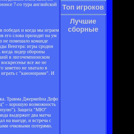
нонсе 7-го тура английской
Топ игроков
Лучшие
сборные
 в победах и когда мы играем
ов его слова приходят на ум
то не помешало команде
анды Венгера: игры сродни
, когда лидер обороны
вший в лигочемпионском
 воскресенье все же не
о заметно не хватало в
 играть с "канонирами". И
ька. Травма Джермейна Дефо
ед" – хорошую возможность
ерпулю"). Защита "МЮ"
анда выдержит два матча
л на выезде, и встреча с
дными очковыми потерями.