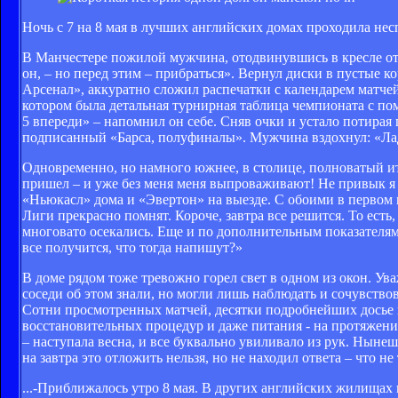
Ночь с 7 на 8 мая в лучших английских домах проходила нес
В Манчестере пожилой мужчина, отодвинувшись в кресле от 
он, – но перед этим – прибраться». Вернул диски в пустые ко
Арсенал», аккуратно сложил распечатки с календарем матчей
котором была детальная турнирная таблица чемпионата с пом
5 впереди» – напомнил он себе. Сняв очки и устало потирая 
подписанный «Барса, полуфиналы». Мужчина вздохнул: «Ладн
Одновременно, но намного южнее, в столице, полноватый ита
пришел – и уже без меня меня выпроваживают! Не привык я т
«Ньюкасл» дома и «Эвертон» на выезде. С обоими в первом к
Лиги прекрасно помнят. Короче, завтра все решится. То есть
многовато осекались. Еще и по дополнительным показателям о
все получится, что тогда напишут?»
В доме рядом тоже тревожно горел свет в одном из окон. У
соседи об этом знали, но могли лишь наблюдать и сочувствов
Сотни просмотренных матчей, десятки подробнейших досье н
восстановительных процедур и даже питания - на протяжении
– наступала весна, и все буквально увиливало из рук. Нынеш
на завтра это отложить нельзя, но не находил ответа – что не
...-Приближалось утро 8 мая. В других английских жилища