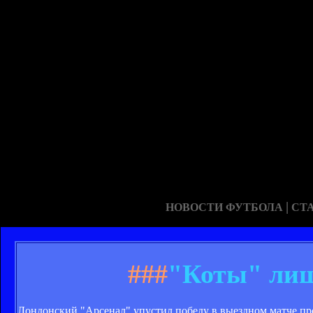
|
НОВОСТИ ФУТБОЛА
СТ
###
"Коты" лиш
Лондонский "Арсенал" упустил победу в выездном матче про