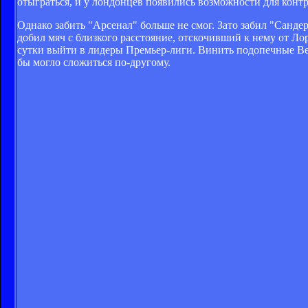
отыграться, и у лондонцев появились возможности для контр
Однако забить "Арсенал" больше не смог. Зато забил "Санде
добил мяч с близкого расстояние, отскочивший к нему от Ло
сутки выйти в лидеры Премьер-лиги. Винить подопечные Венг
бы могло сложиться по-другому.