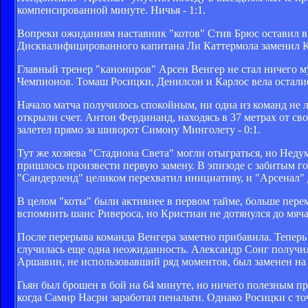
компенсированной минуте. Ничья - 1:1.
Вопреки ожиданиям наставник "котов" Стив Брюс оставил в 
Дисквалифицированного капитана Ли Каттермола заменил К
Главный тренер "канониров" Арсен Венгер не стал ничего му
Чемпионов. Томаш Росицки, Денилсон и Карлос вела осталис
Начало матча получилось спокойным, ни одна из команд не л
открыли счет. Антон Фердинанд, находясь в 37 метрах от св
залетел прямо за шиворот Симону Минголету - 0:1.
Тут же хозяева "Стадиона Света" могли отыграться, но Нед
пришлось произвести первую замену. В эпизоде с забитым г
"Сандерленд" целиком перехватил инициативу, и "Арсенал" 
В целом "коты" были активнее в первом тайме, больше пере
вспомнить шанс Ривероса, но Кристиан не дотянулся до мя
После перерыва команда Венгера заметно прибавила. Теперь 
случилась еще одна неожиданность. Александр Сонг получил
Аршавин, не использовавший ряд моментов, был заменен на
Гьян был брошен в бой на 64 минуте, но ничего полезным п
когда Самир Насри заработал пенальти. Однако Росицки с т