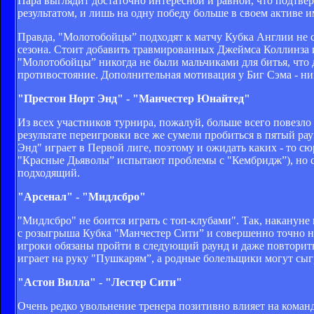
Пара выглядит достаточно интересной и равной, что подтвер
результатом, и лишь на одну победу больше в своем активе 
Правда, "Молотобойцы” подходят к матчу Кубка Англии не с
сезона. Стоит добавить травмированных Джеймса Коллинза 
"Молотобойцы” никогда не были мальчиками для битья, что 
противостояние. Дополнительная мотивация у Биг Сэма - ни
"Престон Норт Энд" - "Манчестер Юнайтед"
Из всех участников турнира, пожалуй, больше всего повез
результате переигровки все же сумели пробиться в пятый ра
Энд" играет в Первой лиге, поэтому и ожидать каких - то с
"Красные Дьяволы” испытают проблемы с "Кембридж”), но с
подходящий.
"Арсенал" - "Мидлсбро"
"Мидлсбро" не боится играть с топ-клубами". Так, накануне
с розыгрыша Кубка "Манчестер Сити” и совершенно точно на
игроки обязаны пройти в следующий раунд и даже повторит
играет на руку "Пушкарям”, а родные болельщики могут сыг
"Астон Вилла" - "Лестер Сити"
Очень редко увольнение тренера позитивно влияет на коман