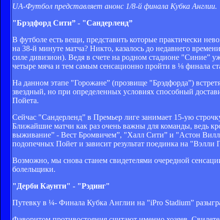
UA-Футбол представляет анонс 1/8-й финала Кубка Англии.
"Брэдфорд Сити” - "Сандерленд”
В футболе есть вещи, представить которые практически нев
на 38-й минуте матча? Никто, казалось до недавнего време
силе дивизион). Ведя в счете на родном стадионе "Синие” у
четыре мяча и тем самым сенсационно пройти в ⅛ финала ст
На данном этапе "Горожане” (прозвище "Брэдфорда”) встрет
звездный, но при определенных условиях способный достави
Пойета.
Сейчас "Сандерленд” в Премьер лиге занимает 15-ую строчку
Ближайшие матчи как раз очень важны для команды, ведь кр
выживание” - Вест Бромвичем”, "Халл Сити” и "Астон Виллой”
подопечных Пойет и зависит результат поединка на "Вэлли 
Возможно, мы снова станем свидетелями очередной сенсации
болельщики.
"Дерби Каунти" - "Рэдинг"
Путевку в ¼- Финала Кубка Англии на "iPro Stadium” разыг
Фаворитом противостояния считают именно хозяев. Свидетел