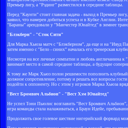
Премьер лигу, а "Рэдинг” разместился в середине таблицы.
Перед "Каунти” стоит главная задача - выход в Премьер лигу
заявил, что намерен добиться успеха и в Кубке Англии. Ин
"Бараны” арендовали у "Манчестер Юнайтед” в зимнее тран
"Блэкберн" - "Сток Сити"
Для Марка Хьюза матч с "Блэкберном”, да еще и на "Ивуд П
затем именно с "Бело - синих” началась его тренерская клубн
Несмотря на все личные симпатии и любовь англичанина к "
занимает место в самой середине таблицы, а будущие сопер
К тому же Марк Хьюз полон решимости пополнить клубный 
должное сопротивление, потому и решать все вопросы гости 
подойти к оппоненту. Но с этим у игроков Марка Хьюза вряд
"Вест Бромвич Альбион" - "Вест Хэм Юнайтед"
Не успел Тони Пьюлис возглавить "Вест Бромвич Альбион”, к
игра команды стала налаживаться, а Браун Идейе, пребывание 
Продолжить свое голевое шествие нигерийский форвард може