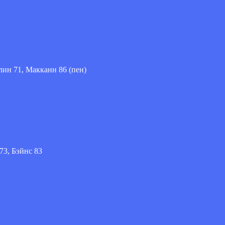
млин 71, Макканн 86 (пен)
73, Бэйнс 83