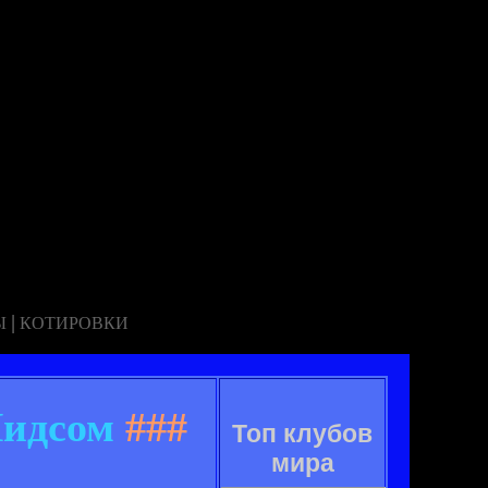
|
Ы
КОТИРОВКИ
Лидсом
###
Топ клубов
мира