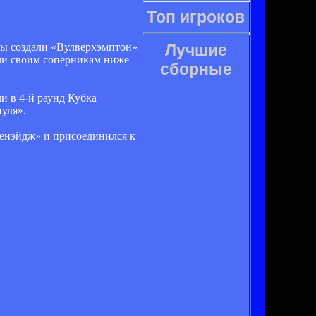
Топ игроков
мы создали «Вулверхэмптон»
Лучшие
или своим соперникам ниже
сборные
и в 4-й раунд Кубка
уля».
венэйдж» и присоединился к