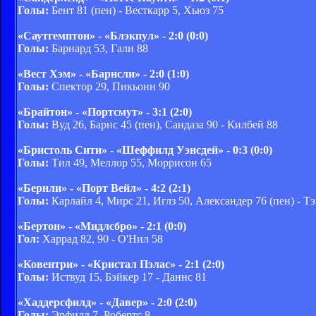
Голы:
Бент 81 (пен) - Весткарр 5, Хьюз 75
«Саутгемптон» - «Блэкпул» - 2:0 (0:0)
Голы:
Барнард 53, Гали 88
«Вест Хэм» - «Барнсли» - 2:0 (1:0)
Голы:
Спектор 29, Пикьонн 90
«Брайтон» - «Портсмут» - 3:1 (2:0)
Голы:
Вуд 26, Барнс 45 (пен), Сандаза 90 - Килбей 88
«Бристоль Сити» - «Шеффилд Уэнсдей» - 0:3 (0:0)
Голы:
Тил 49, Меллор 55, Моррисон 65
«Бернли» - «Порт Вейл» - 4:2 (2:1)
Голы:
Карлайл 4, Мирс 21, Иглз 50, Александер 76 (пен) - Тэ
«Бертон» - «Мидлсбро» - 2:1 (0:0)
Гол:
Харрад 82, 90 - О'Нил 58
«Ковентри» - «Кристал Пэлас» - 2:1 (2:0)
Голы:
Иствуд 15, Бэйкер 17 - Даннс 81
«Хаддерсфилд» - «Давер» - 2:0 (2:0)
Голы:
Эрфилд 7, Робертс 8