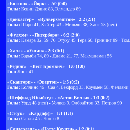
«Болтон» - «Йорк» - 2:0 (0:0)
Голы:
Кевин Дэвис 83, Элмандер 89
«Донкастер» - «Вулверхэмптон» - 2:2 (2:1)
Голы:
Шарп 41, Хэйтер 43 - Мильяш 38, Хант 58 (пен)
«Фулхэм» - «Питерборо» - 6:2 (2:0)
Голы:
Камара 32, 59, 76, Этуху 45, Гера 66, Грининг 89 - То
«Халл» - «Уиган» - 2:3 (0:1)
Голы:
Бармби 74, 89 - Диаме 21, 77, Макманаман 56
«Рединг» - «Вест Бромвич» - 1:0 (1:0)
Гол:
Лонг 41
«Сканторп» - «Эвертон» - 1:5 (0:2)
Голы:
Коллинс 46 - Саа 4, Бекфорд 33, Коулмен 58, Феллани 
«Шеффилд Юнайтед» - «Астон Вилла» - 1:3 (0:2)
Голы:
Уорд 48 (пен) - Уолкер 9, Олбрайтон 33, Петров 90
«Стоук» - «Кардифф» - 1:1 (1:1)
Голы:
Санли 45 - Чопра 8
«Сандерленд» - «Ноттс Каунти» - 1:2 (0:1)