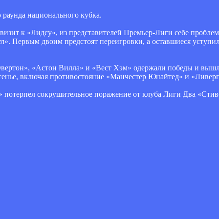
о раунда национального кубка.
визит к «Лидсу», из представителей Премьер-Лиги себе пробле
ул». Первым двоим предстоят переигровки, а оставшиеся уступ
Эвертон», «Астон Вилла» и «Вест Хэм» одержали победы и вышл
есенье, включая противостояние «Манчестер Юнайтед» и «Ливерп
» потерпел сокрушительное поражение от клуба Лиги Два «Сти