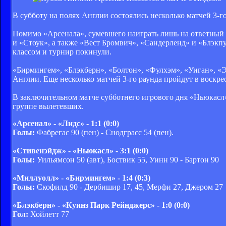
В субботу на полях Англии состоялись несколько матчей 3-г
Помимо «Арсенала», сумевшего наиграть лишь на ответный 
и «Стоук», а также «Вест Бромвич», «Сандерленд» и «Блэкп
классом и турнир покинули.
«Бирмингем», «Блэкберн», «Болтон», «Фулхэм», «Уиган», «
Англии. Еще несколько матчей 3-го раунда пройдут в воскр
В заключительном матче субботнего игрового дня «Ньюкасл
группе вылетевших.
«Арсенал» - «Лидс» - 1:1 (0:0)
Голы:
Фабрегас 90 (пен) - Снодграсс 54 (пен).
«Стивенэйдж» - «Ньюкасл» - 3:1 (0:0)
Голы:
Уильямсон 50 (авт), Боствик 55, Уинн 90 - Бартон 90
«Миллуолл» - «Бирмингем» - 1:4 (0:3)
Голы:
Скофилд 90 - Дербишир 17, 45, Мерфи 27, Джером 27
«Блэкберн» - «Куинз Парк Рейнджерс» - 1:0 (0:0)
Гол:
Хойлетт 77