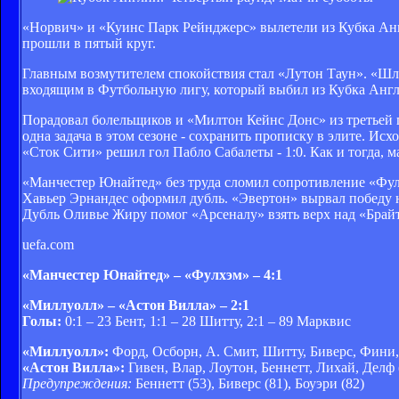
«Норвич» и «Куинс Парк Рейнджерс» вылетели из Кубка Анг
прошли в пятый круг.
Главным возмутителем спокойствия стал «Лутон Таун». «Шля
входящим в Футбольную лигу, который выбил из Кубка Англ
Порадовал болельщиков и «Милтон Кейнс Донс» из третьей по
одна задача в этом сезоне - сохранить прописку в элите. И
«Сток Сити» решил гол Пабло Сабалеты - 1:0. Как и тогда, 
«Манчестер Юнайтед» без труда сломил сопротивление «Фулхэ
Хавьер Эрнандес оформил дубль. «Эвертон» вырвал победу н
Дубль Оливье Жиру помог «Арсеналу» взять верх над «Брайт
uefa.com
«Манчестер Юнайтед» – «Фулхэм» – 4:1
«Миллуолл» – «Астон Вилла» – 2:1
Голы:
0:1 – 23 Бент, 1:1 – 28 Шитту, 2:1 – 89 Марквис
«Миллуолл»:
Форд, Осборн, А. Смит, Шитту, Биверс, Фини, 
«Астон Вилла»:
Гивен, Влар, Лоутон, Беннетт, Лихай, Делф (
Предупреждения:
Беннетт (53), Биверс (81), Боуэри (82)