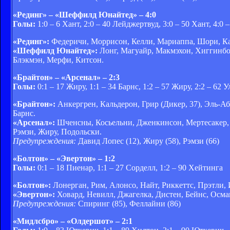
«Рединг» – «Шеффилд Юнайтед» – 4:0
Голы:
1:0 – 6 Хант, 2:0 – 40 Лейджертвуд, 3:0 – 50 Хант, 4:0
«Рединг»:
Федеричи, Моррисон, Келли, Мариаппа, Шори, Кар
«Шеффилд Юнайтед»:
Лонг, Магуайр, Макмэхон, Хиггинбот
Блэкмэн, Мерфи, Китсон.
«Брайтон» – «Арсенал» – 2:3
Голы:
0:1 – 17 Жиру, 1:1 – 34 Барнс, 1:2 – 57 Жиру, 2:2 – 62 У
«Брайтон»:
Анкергрен, Кальдерон, Грир (Дикер, 37), Эль-Аб
Барнс.
«Арсенал»:
Шченсны, Косьельни, Дженкинсон, Мертесакер, А
Рэмзи, Жиру, Подольски.
Предупреждения:
Давид Лопес (12), Жиру (58), Рэмзи (66)
«Болтон» – «Эвертон» – 1:2
Голы:
0:1 – 18 Пиенар, 1:1 – 27 Сорделл, 1:2 – 90 Хейтинга
«Болтон»:
Лонерган, Рим, Алонсо, Найт, Риккеттс, Прэтли, И
«Эвертон»:
Ховард, Невилл, Джагелка, Дистен, Бейнс, Осман
Предупреждения:
Спиринг (85), Феллайни (86)
«Мидлсбро» – «Олдершот» – 2:1