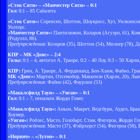
«Сток Сити» – «Манчестер Сити» – 0:1
Гол:
0:1 – 85 Сабалета
«Сток Сити»:
Соренсен, Шоттон, Шоукросс, Хут, Уилкинсон 
Уолтерс.
«Манчестер Сити»:
Пантилимон, Коларов (Агуэро, 61), Комп
(Родуэлл, 86).
Предупреждения:
Коларов (35), Шоттон (54), Милнер (78), Д
КПР – МК «Донс» – 2:4
Голы:
0:1 – 4, автогол А. Траоре, 0:2 – 40 Лоу, 0:3 – 50 Харли
КПР:
Грин, А. Траоре, А. Фердинанд, Бен-Хаим, Фабио, Гра
МК «Донс»:
Мартин, Отсемобор, Маккензи (Харли, 20), Льюи
Предупреждения:
Фабио (42), Фаурлин (53)
«Макклсфилд Таун» – «Уиган» – 0:1
Гол:
0:1 – 7, пенальти Жорди Гомес
«Макклсфилд Таун»:
Аньон, Макрет, Ведгбури, Аудел, Брах
Хоумер.
«Уиган»:
Роблес, Масто, Голобарт, Стам, Фигероа, Жорди Го
Предупреждения:
Масто (37), Фэйрхерст (54), Фигероа (58), 
«Норвич» – «Лутон» – 0:1