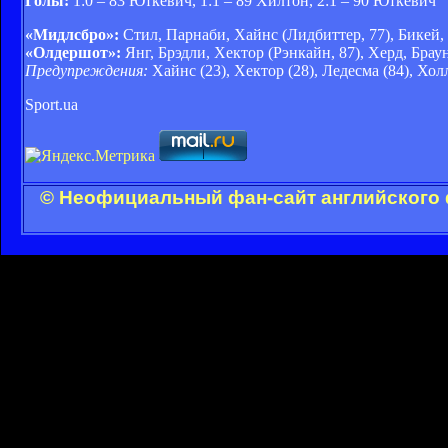
Голы:
1:0 – 83 Юткевич, 1:1 – 89 Хилтон, 2:1 – 90 Юткевич
«Мидлсбро»:
Стил, Парнаби, Хайнс (Лидбиттер, 77), Бикей, 
«Олдершот»:
Янг, Брэдли, Хектор (Рэнкайн, 87), Херд, Брау
Предупреждения:
Хайнс (23), Хектор (28), Ледесма (84), Хол
Sport.ua
© Неофициальный фан-сайт английского 