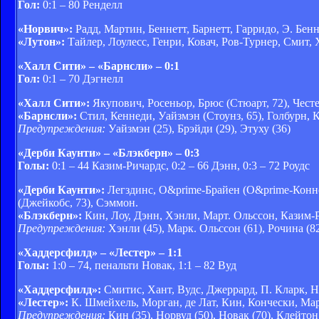
Гол:
0:1 – 80 Ренделл
«Норвич»:
Радд, Мартин, Беннетт, Барнетт, Гарридо, Э. Бенн
«Лутон»:
Тайлер, Лоулесс, Генри, Ковач, Ров-Турнер, Смит, Х
«Халл Сити» – «Барнсли» – 0:1
Гол:
0:1 – 70 Дэгнелл
«Халл Сити»:
Якупович, Росеньор, Брюс (Стюарт, 72), Чес
«Барнсли»:
Стил, Кеннеди, Уайзмэн (Стоунз, 65), Голбурн, К
Предупреждения:
Уайзмэн (25), Брэйди (29), Этуху (36)
«Дерби Каунти» – «Блэкберн» – 0:3
Голы:
0:1 – 44 Казим-Ричардс, 0:2 – 66 Дэнн, 0:3 – 72 Роудс
«Дерби Каунти»:
Легздинс, О&prime-Брайен (О&prime-Коннор
(Джейкобс, 73), Сэммон.
«Блэкберн»:
Кин, Лоу, Дэнн, Хэнли, Март. Ольссон, Казим-Р
Предупреждения:
Хэнли (45), Марк. Ольссон (61), Рочина (8
«Хаддерсфилд» – «Лестер» – 1:1
Голы:
1:0 – 74, пенальти Новак, 1:1 – 82 Вуд
«Хаддерсфилд»:
Смитис, Хант, Вудс, Джеррард, П. Кларк, Н
«Лестер»:
К. Шмейхель, Морган, де Лат, Кин, Кончески, Марш
Предупреждения:
Кин (35), Норвуд (50), Новак (70), Клейтон