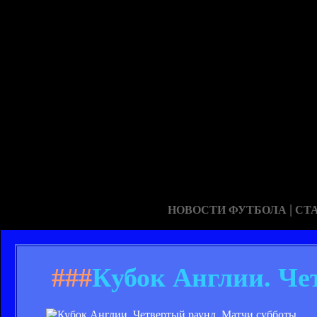
|
НОВОСТИ ФУТБОЛА
СТ
###
Кубок Англии. Че