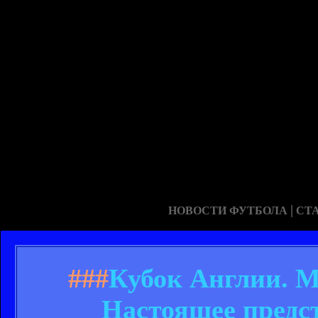
|
НОВОСТИ ФУТБОЛА
СТ
###
Кубок Англии. М
Настоящее предс