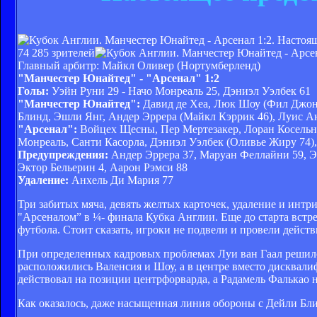
74 285 зрителей
Главный арбитр: Майкл Оливер (Нортумберленд)
"Манчестер Юнайтед" - "Арсенал" 1:2
Голы:
Уэйн Руни 29 - Начо Монреаль 25, Дэниэл Уэлбек 61
"Манчестер Юнайтед":
Давид де Хеа, Люк Шоу (Фил Джонс
Блинд, Эшли Янг, Андер Эррера (Майкл Кэррик 46), Луис 
"Арсенал":
Войцех Щесны, Пер Мертезакер, Лоран Косельни
Монреаль, Санти Касорла, Дэниэл Уэлбек (Оливье Жиру 74),
Предупреждения:
Андер Эррера 37, Маруан Феллайни 59, Эш
Эктор Бельерин 4, Аарон Рэмси 88
Удаление:
Анхель Ди Мария 77
Три забитых мяча, девять желтых карточек, удаление и инт
"Арсеналом” в ¼- финала Кубка Англии. Еще до старта встр
футбола. Стоит сказать, игроки не подвели и провели дейст
При определенных кадровых проблемах Луи ван Гаал решил
расположились Валенсия и Шоу, а в центре вместо дисквал
действовал на позиции центрфорварда, а Радамель Фалькао 
Как оказалось, даже насыщенная линия обороны с Дейли Бл