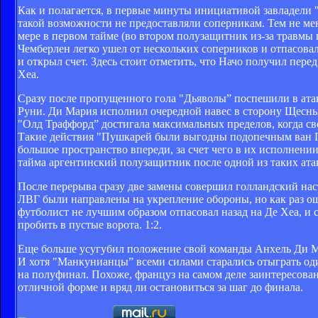
Как и полагается, в первые минуты инициативой завладели 
такой возможности не предоставляли соперникам. Тем не ме
мере в первом тайме (во втором полузащитник из-за травмы 
Чемберлен легко ушел от нескольких соперников и отпасова
и открыл счет. Здесь стоит отметить, что Начо получил пер
Хеа.
Сразу после пропущенного гола "Дьяволы” поспешили в атак
Руни. Ди Мария исполнил очередной навес в сторону Щесны,
"Олд Траффорд” достигала максимальных пределов, когда св
Такие действия "Пушкарей были выгодны подопечным ван Г
большое пространство впереди, за счет чего в их исполнен
тайма аргентинский полузащитник после одной из таких ата
После перерыва сразу две замены совершил голландский нас
ЛВГ были направлены на укрепление обороны, но как раз о
футболист не лучшим образом отпасовал назад на Де Хеа, и
пробить в пустые ворота. 1:2.
Еще больше усугубил положение свой команды Анхель Ди М
И хотя "Манкунианцы” всеми силами старались отыграть оди
на полуфинал. Похоже, француз на самом деле заинтересован
отличной форме и вряд ли остановиться за шаг до финала.