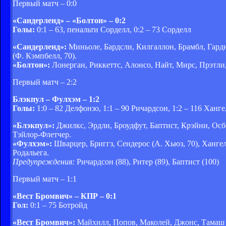
Первый матч – 0:0
«Сандерленд» – «Болтон» – 0:2
Голы:
0:1 – 63, пенальти Сорделл, 0:2 – 73 Сорделл
«Сандерленд»:
Миньоле, Бардсли, Килгаллон, Брамбл, Гардн
(Ф. Кэмпбелл, 70).
«Болтон»:
Лонерган, Риккеттс, Алонсо, Найт, Мирс, Прэтли, 
Первый матч – 2:2
Блэкпул – Фулхэм – 1:2
Голы:
1:0 – 82 Делфонзо, 1:1 – 90 Ричардсон, 1:2 – 116 Ханг
«Блэкпул»:
Джилкс, Эрдли, Броудфут, Баптист, Крэйни, Осбо
Тэйлор-Флетчер.
«Фулхэм»:
Шварцер, Бриггз, Сендерос (А. Хьюз, 70), Хангел
Родальега.
Предупреждения:
Ричардсон (88), Ритер (89), Баптист (100)
Первый матч – 1:1
«Вест Бромвич» – КПР – 0:1
Гол:
0:1 – 75 Ботройд
«Вест Бромвич»:
Майхилл, Попов, Маколей, Джонс, Тамаш (Э