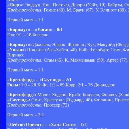
«Лидс»:
Эшдаун, Лис, Пелтьер, Дрюри (Уайт, 10), Байрэм, О
Предупреждения:
Гомис (40), М. Браун (67), У. Эллиотт (80),
Первый матч – 1:1
«Борнмут» – «Уиган» – 0:1
Гол: 0:1 – 18 Боселли
«Борнмут»:
Джаляль, Элфик, Фрэнсис, Кук, Макуойд (Фогден, 
«Уиган»:
Поллитт (Аль-Хабси, 46), Бойс, Голобарт, Стам, Ф
Энрикес.
Предупреждения:
Стам (45), К. Макманаман (50), Артер (77),
Первый матч – 1:1
«Брентфорд» – «Саутэнд» – 2:1
Голы:
1:0 – 26 Хэйс, 1:1 – 69 Корр, 2:1 – 76 Доналдсон
«Брентфорд»:
Moore, Ходсон, Крэйг, Бидуэлл, Форшоу (Saunde
«Саутэнд»:
Смит, Крессуэлл (Вудъярд, 48), Филлипс, Проссер,
Предупреждение:
Проссер (72)
Первый матч – 2:2
«Лейтон Ориент» – «Халл Сити» – 1:2