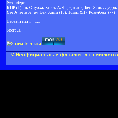
Розенберг.
КПР:
Грин, Онуоха, Хилл, А. Фердинанд, Бен-Хаим, Дерри, Ф
Предупреждения:
Бен-Хаим (18), Томас (51), Розенберг (77)
Первый матч – 1:1
Sport.ua
© Неофициальный фан-сайт английского 