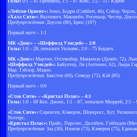
Голы:
0:1 – 41 Прошвиц, 1:1 – 87 Кокс, 1:2 – 117 Кэрни
«Лейтон Ориент»:
Jones, Бодри (Cuthbert, 46), Сойер, Чорли
«Халл Сити»:
Якупович, Макшейн, Росеньор, Честер, Доусо
Предупреждения:
Доусон (80), Брюс (107)
Первый матч – 1:1
МК «Донс» – «Шеффилд Уэнсдей» – 2:0
Голы:
1:0 – 28, пенальти Уильямс, 2:0 – 75 Боудич.
МК «Донс»:
Мартин, Отсемобор, Маккензи (Думбе, 72), Льюин
«Шеффилд Уэнсдей»:
Байуотер, Ли (Антонио, 62), Льера Га
Мар. Тэйлор, Мэдин.
Предупреждения:
Бакстон (60), Семеду (73), Кэй (85)
Первый матч – 0:0
«Сток Сити» – «Кристал Пэлас» – 4:1
Голы:
1:0 – 69 Кен. Джонс, 1:1 – 87, пенальти Мюррей, 2:1 – 
«Сток Сити»:
Соренсен, Кэмерон, Шоукросс, Хут, Уилкинсон
Уолтерс.
«Кристал Пэлас»:
Прайс, Парсонс, Дилэйни, Гэббидон (Мюрре
Предупреждения:
Заа (30), Нзонзи (73), Кэмерон (75), Единак