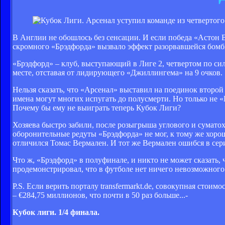
В Англии не обошлось без сенсации. И если победа «Астон 
скромного «Брэдфорда» вызвало эффект разорвавшейся бомб
«Брэдфорд» – клуб, выступающий в Лиге 2, четвертом по сил
месте, отставая от лидирующего «Джиллингема» на 9 очков.
Нельзя сказать, что «Арсенал» выставил на поединок второй
имена могут многих испугать до полусмерти. Но только не «
Почему бы ему не выиграть теперь Кубок Лиги?
Хозяева быстро забили, после розыгрыша углового и суматох
оборонительные редуты «Брэдфорда» не мог, к тому же хорош
отличился Томас Вермален. И тот же Вермален ошибся в сери
Что ж, «Брэдфорд» в полуфинале, и никто не может сказать,
продемонстрировал, что в футболе нет ничего невозможного
P.S. Если верить порталу transfermarkt.de, совокупная стои
– €284,75 миллионов, что почти в 50 раз больше...-
Кубок лиги. 1/4 финала.