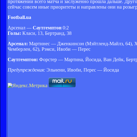
протяжении всего матча и заслуженно прошла дальше. Другой
сейчас совсем иные приоритеты и направлены они на розыг
Football.ua
Арсенал —
Саутгемптон
0:2
Голы:
Класи, 13, Бертранд, 38
Арсенал:
Мартинес — Дженкинсон (Мэйтленд-Майлз, 64), Хо
Чемберлен, 62), Рэмси, Ивоби — Перес
Саутгемптон:
Форстер — Мартина, Йосида, Ван Дейк, Бертра
Предупреждения:
Эльнени, Ивоби, Перес — Йосида