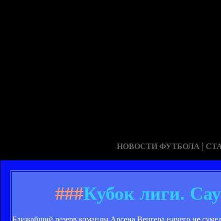
|
НОВОСТИ ФУТБОЛА
СТ
###
Кубок лиги. Са
Ближайший резерв команды Арсена Венгера ничего не сумел