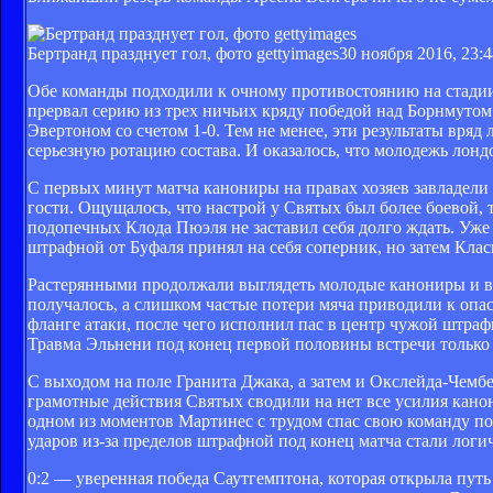
Бертранд празднует гол, фото gettyimages
30 ноября 2016, 23:4
Обе команды подходили к очному противостоянию на стадии
прервал серию из трех ничьих кряду победой над Борнмутом с
Эвертоном со счетом 1-0. Тем не менее, эти результаты вряд
серьезную ротацию состава. И оказалось, что молодежь лонд
С первых минут матча канониры на правах хозяев завладели
гости. Ощущалось, что настрой у Святых был более боевой, 
подопечных Клода Пюэля не заставил себя долго ждать. Уже 
штрафной от Буфаля принял на себя соперник, но затем Кла
Растерянными продолжали выглядеть молодые канониры и в 
получалось, а слишком частые потери мяча приводили к опас
фланге атаки, после чего исполнил пас в центр чужой штраф
Травма Эльнени под конец первой половины встречи только 
С выходом на поле Гранита Джака, а затем и Окслейда-Чембе
грамотные действия Святых сводили на нет все усилия канон
одном из моментов Мартинес с трудом спас свою команду по
ударов из-за пределов штрафной под конец матча стали ло
0:2 — уверенная победа Саутгемптона, которая открыла пут