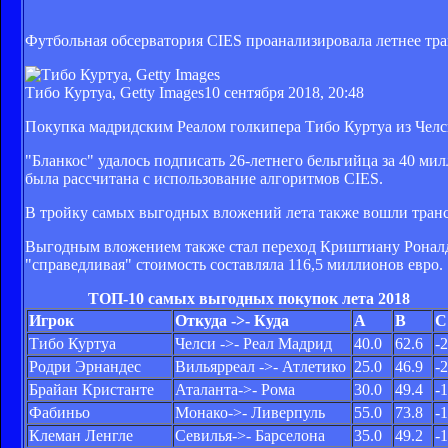
Футбольная обсерватория CIES проанализировала летнее тра
Тибо Куртуа, Getty Images
10 сентября 2018, 20:48
Покупка мадридским Реалом голкипера Тибо Куртуа из Челс
"Бланкос" удалось подписать 26-летнего бельгийца за 40 ми
была рассчитана с использование алгоритмов CIES.
В тройку самых выгодных вложений лета также вошли трансф
Выгодным вложением также стал переход Криштиану Роналду 
"справедливая" стоимость составляла 116,5 миллионов евро.
ТОП-10 самых выгодных покупок лета 2018
Игрок
Откуда ->- Куда
A
B
C
Тибо Куртуа
Челси ->- Реал Мадрид
40.0
62.6
-
Родри Эрнандес
Вильярреал ->- Атлетико
25.0
46.9
-
Брайан Кристанте
Аталанта
->- Рома
30.0
49.4
-
Фабиньо
Монако
->- Ливерпуль
55.0
73.8
-
Клеман Ленгле
Севилья
->- Барселона
35.0
49.2
-