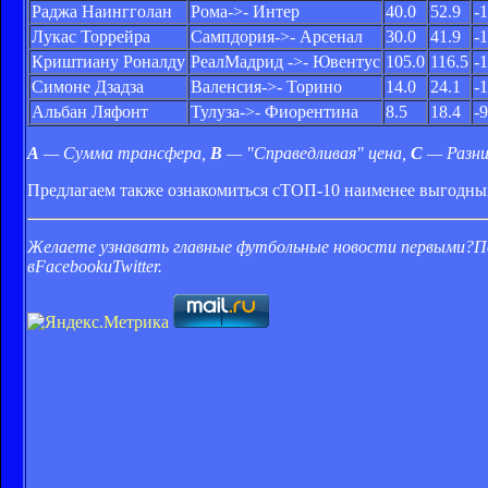
Раджа Наингголан
Рома
->- Интер
40.0
52.9
-
Лукас Торрейра
Сампдория
->- Арсенал
30.0
41.9
-1
Криштиану Роналду
Реал
Мадрид ->- Ювентус
105.0
116.5
-1
Симоне Дзадза
Валенсия
->- Торино
14.0
24.1
-
Альбан Ляфонт
Тулуза
->- Фиорентина
8.5
18.4
-9
A
— Сумма трансфера,
B
— "Справедливая" цена,
C
— Разни
Предлагаем также ознакомиться с
ТОП-10 наименее выгодных
Желаете узнавать главные футбольные новости первыми?П
вFacebookиTwitter.