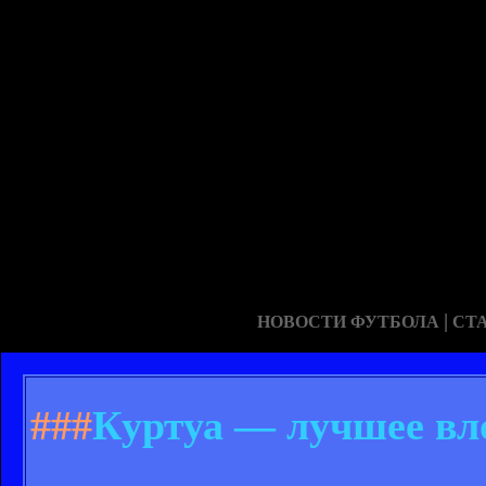
|
НОВОСТИ ФУТБОЛА
СТ
###
Куртуа — лучшее вло