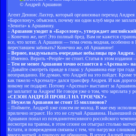
© Андрей Аршавин
Агент Деннис Лахтер, который организовал переход Андрея А
«Барселону», объяснил, почему ни один клуб мира не заплат
«Зенита» к Аршавину.
– Аршавин уходит в «Барселону», утверждает английский 
– Конечно же, нет! Это полный бред. Вам не кажется стран
все, что хотят. А Аршавин — тема очень модная, особенно в
переставшем забивать? Конечно же, об Аршавине!
– Вернее, выдумывать очередные небылицы про Андрея.
– Именно. Верить «People» не стоит. Статья в этом издании – 
– Тем не менее Аршавин точно останется в «Арсенале» н
– Давайте смотреть правде в глаза: у Аршавина еще три год
неоправданно. Не думаю, что Андрей на это пойдет. Кроме т
как тяжело «Арсеналу» дался трансфер Андрея. И как дорого
никому не подарят. Потому «Арсенал» выставит за Аршавина
не заплатит за Андрея! Не говоря уже о том, что зарплата у 
«СЕЗОН АНДРЕЙ ПРОВЕЛ НА ТРОЕЧКУ»
– Неужели Аршавин не стоит 15 миллионов?
– Поймите, Андрей уже совсем не молод. В мае ему исполня
прилично играют. Но это не случай Аршавина. Нынешний сез
Аршавин попал из псевдоинтенсивного российского чемпион
несмотря на травмы, в этом сезоне он отыграл столько матче
Кстати, и повреждения связаны с тем, что нагрузки слишком
много матчей, а природу не обманешь. В итоге Андрей провел