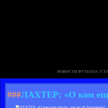
|
НОВОСТИ ФУТБОЛА
СТ
###
ЛАХТЕР: «О ком еще