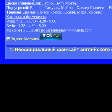
Дисквалификации
: Лусио, Тьягу Мотта.
Под угрозой
: Вальтер Самуэль, Майкон, Хавьер Дзанетти -
Травмы
: Давиде Сантон - Урош Кошич, Марк Гонсалес.
Котировки букмекеров
William Hill - 1.40 - 4.20 - 9.00
Вwin - 1.38 - 4.30 - 8.00
Максим ГРОЗНЫЙ по материалам www.uefa.com
© Неофициальный фан-сайт английского 