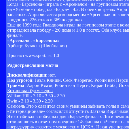
Когда «Барселона» играла с «Арсеналом» на групповом этапе
на «Уэмбли» победила «Барса» - 4:2. В обеих встречах Анри
запасных. Анри является рекордсменом «Арсенала» по количес
лондонцев 226 голов в 369 поединках.
Еще до 1999 года Гвардиола играл на групповом этапе с ком
отпраздновала победу - 2:0 дома и 1:0 в гостях. Оба клуба в
финале.
«Арсенал» - «Барселона»
Арбитр: Бузакка (Швейцария)
Прогноз www.sport.ua- 1:0
Радиотрансляция матча
Дисквалификации
: нет.
Под угрозой
: Гаэль Клиши, Сеск Фабрегас, Робин ван Перси
Травмы
: Аарон Рэмзи, Робин ван Перси, Киран Гиббс, Йох
Котировки букмекеров
William Hill - 3.10 - 3.30 - 2.30
Вwin - 3.10 - 3.30 - 2.20
Самюэль Это'о славится своим умением забивать голы в сам
«Интернационале» согласился отпустить Златана Ибрагимов
Это'о забивал в победных для «Барсы» финалах Лиги чемпио
отличившись в ответном поединке 1/8 финала с «Челси» на 
«нерадзурри» сразятся с московским ЦСКА. Накануне первог