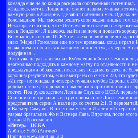
команда еще не до конца раскрыла собственный потенциал.
«Надеюсь, матч в Лондоне не станет нашим лучшим в этом се
важную роль в Лондоне, где забил победный мяч. Однако н
болельщиков. Мы сможем решить свои задачи лишь в том случ
Некоторые считают, что «Интеру» явно повезло с жеребьевкой
как в Лондоне». Я надеюсь выйти на поле и показать хорош
Возможно, в составе ЦCКА нет звезд первой величины, особе
знаю [Марка] Гонсалеса еще по тем временам, когда играл в 
уважением относиться к каждому оппоненту», - уверен Это'о
полуфинал».
Это'о уже не раз завоевывал Кубок европейских чемпионов, а
необходимо подходить к каждому матчу по отдельности и не
предыдущими образцами, поскольку тогда меня здесь не был
хорошим результатом, если выиграем со счетом 2:0, это будет
«Интер» не попадал в четверку лучших клубов Европы с 20
родных стенах, что должно помочь им в противостоянии с а
гостях. Под руководством Леонида Слуцкого ЦСКА первым и
Соперники встречались на групповом этапе Лиги чемпионов-
представитель серии А взял верх со счетом 2:1. В первом т
и Вальтер Самуэль. В ответном матче в Италии «Интер» снов
ударам бразильцев Жо и Вагнера Лава. Впрочем, после этого
Златан Ибрагимович.
«Интер» - ЦСКА
Арбитр: Уэбб (Англия)
Прогноз www.sport.ua- 2:0