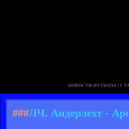
|
НОВОСТИ ФУТБОЛА
СТ
###
ЛЧ. Андерлехт - Арс