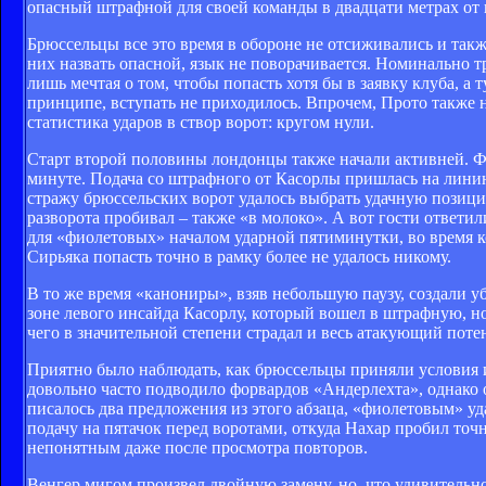
опасный штрафной для своей команды в двадцати метрах от в
Брюссельцы все это время в обороне не отсиживались и также
них назвать опасной, язык не поворачивается. Номинально т
лишь мечтая о том, чтобы попасть хотя бы в заявку клуба, а
принципе, вступать не приходилось. Впрочем, Прото также н
статистика ударов в створ ворот: кругом нули.
Старт второй половины лондонцы также начали активней. Фа
минуте. Подача со штрафного от Касорлы пришлась на линию
стражу брюссельских ворот удалось выбрать удачную позиц
разворота пробивал – также «в молоко». А вот гости ответил
для «фиолетовых» началом ударной пятиминутки, во время к
Сирьяка попасть точно в рамку более не удалось никому.
В то же время «канониры», взяв небольшую паузу, создали 
зоне левого инсайда Касорлу, который вошел в штрафную, но
чего в значительной степени страдал и весь атакующий поте
Приятно было наблюдать, как брюссельцы приняли условия и
довольно часто подводило форвардов «Андерлехта», однако 
писалось два предложения из этого абзаца, «фиолетовым» уда
подачу на пятачок перед воротами, откуда Нахар пробил точ
непонятным даже после просмотра повторов.
Венгер мигом произвел двойную замену, но, что удивительно