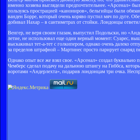
именно хозяева выглядели предпочтительнее. «Арсенал» был 
пользуясь прострацией «канониров», бельгийцы были обязан
ванден Борре, который очень коряво пустил мяч по дуге. Об
добивал Нахар – в сантиметрах от стойки. Лондонцы ответил
Венгер, не веря своим глазам, выпустил Подольски, но «Ан
летие, не использовал еще один верный момент: Суарес, вы
выскакивал тет-а-тет с голкипером, однако очень далеко от
за пределов штрафной – Мартинес просто парирует снаряд пе
Однако опыт все же взял свое. «Арсенал» создал буквально 
Чемберс сделал подачу на дальнюю штангу на Гиббса, которы
воротами «Андерлехта», подарив лондонцам три очка. Несп