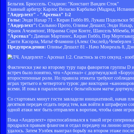
Бельгия. Брюссель. Стадион: "Констант Ванден Сток"
Главный арбитр: Карлос Веласко Карбальо (Мадрид, Испани
"Андерлехт" - "Арсенал" 1:2
Голы:
Энди Нахар 71 - Киран Гиббз 89, Лукаш Подольски 9
"Андерлехт":
Сильвио Прото, Оливье Дешахт, Энди Нахар, 
Франк Ачеампонг, Ибраима Сори Конте, Шансель Мбемба, 
"Арсенал":
Дамиан Мартинес, Киран Гиббз, Пер Мертезакер
Санти Касорла, Матьё Фламини (Алекс Окслейд-Чемберлен 7
Предупреждения:
Оливье Дешахт 81 - Начо Монреаль 8, Дэ
Фактически уже ко второму туру пара фаворитов группы D и
встреч было понятно, что «Арсенал» с дортмундской «Борусс
второстепенные роли. Но правила этикета требуют соблюден
играх третьего и четвертого туров: две виктории «канонир
всеми. И пока в параллельном с бельгийским матче дортмунд
Со стартовых минут гости завладели инициативой, начав пл
десятков передач отдать перед тем, как войти в штрафную 
одной атаки мог быть отправлен к воротам, чтобы сами игр
Пока «Андерлехт» приспосабливался к такой игре соперника,
продрался правым флангом и отдал передачу на линию штраф
удалось. Затем Уэлбек выиграл борьбу на втором этаже посл