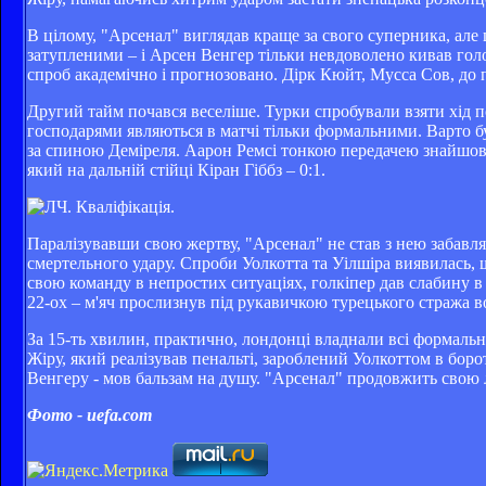
В цілому, "Арсенал" виглядав краще за свого суперника, але 
затупленими – і Арсен Венгер тільки невдоволено кивав голо
спроб академічно і прогнозовано. Дірк Кюйт, Мусса Сов, до п
Другий тайм почався веселіше. Турки спробували взяти хід п
господарями являються в матчі тільки формальними. Варто було
за спиною Деміреля. Аарон Ремсі тонкою передачею знайшов 
який на дальній стійці Кіран Гіббз – 0:1.
Паралізувавши свою жертву, "Арсенал" не став з нею забавля
смертельного удару. Спроби Уолкотта та Уілшіра виявилась,
свою команду в непростих ситуаціях, голкіпер дав слабину в 
22-ох – м'яч прослизнув під рукавичкою турецького стража во
За 15-ть хвилин, практично, лондонці владнали всі формально
Жіру, який реалізував пенальті, зароблений Уолкоттом в боро
Венгеру - мов бальзам на душу. "Арсенал" продовжить свою л
Фото - uefa.com