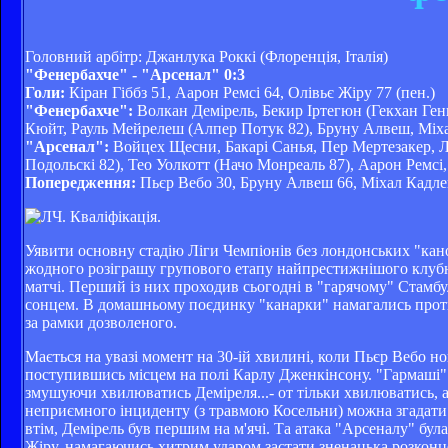
Головний арбітр: Джанлука Роккі (Флоренція, Італія)
"Фенербахче" - "Арсенал" 0:3
Голи:
Кіран Гіббз 51, Аарон Ремсі 64, Олівьє Жіру 77 (пен.)
"Фенербахче":
Волкан Демірель, Бекир Іртегюн (Гекхан Ген
Кюйт, Рауль Мейрелеш (Алпер Потук 82), Бруну Алвеш, Міха
"Арсенал":
Войцех Щесни, Бакарі Санья, Пер Мертезакер, Л
Подольскі 82), Тео Уолкотт (Начо Монреаль 87), Аарон Ремсі,
Попередження:
Пьєр Вебо 30, Бруну Алвеш 66, Міхал Кадле
Уявити основну стадію Ліги Чемпіонів без лондонських "канон
жодного розіграшу групового етапу найпрестижнішого клубн
матчі. Перший із них проходив сьогодні в "гарячому" Стамбул
сонцем. В домашньому поєдинку "канарки" намагались проти
за рамки дозволеного.
Мається на увазі момент на 30-ій хвилині, коли Пьєр Вебо н
поступившись місцем на полі Карлу Дженкінсону. "Гармаші" 
змушуючи хвилюватись Деміреля...- от тільки хвилюватись, а
неприємного інциденту (з травмою Косельни) можна згадати 
втім, Демірель був першим на м'ячі. Та атака "Арсеналу" бул
Жіру, намагаючись хитрим ударом застати зненацька розконц