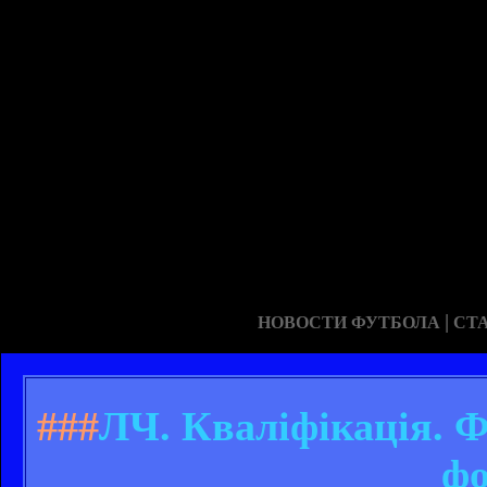
|
НОВОСТИ ФУТБОЛА
СТ
###
ЛЧ. Кваліфікація. Ф
фо