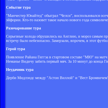
Событие тура
"Манчестер Юнайтед" обыграл "Челси", воспользовался осечк
эйфории. Кто-то назовет такое начало нового года символич
Разочарование тура
Серьезные холода обрушились на Англию, и мороз самым прям
встречу было небезопасно. Замерзали, впрочем, в этот футбо
Герой тура
Появление Райана Гиггза в стартовом составе "МЮ" на матч
Неманье Видичу забить первый мяч. За 10 минут до конца Г
Неудачник тура
Дерби Мидлэндс между "Астон Виллой" и "Вест Бромвичем" в