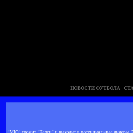
|
НОВОСТИ ФУТБОЛА
СТ
"МЮ" громит "Челси" и выходит в потенциальные лидеры. Ра