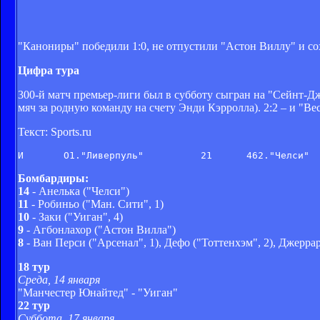
"Канониры" победили 1:0, не отпустили "Астон Виллу" и с
Цифра тура
300-й матч премьер-лиги был в субботу сыгран на "Сейнт-Дж
мяч за родную команду на счету Энди Кэрролла). 2:2 – и "В
Текст: Sports.ru
Бомбардиры:
14
- Анелька ("Челси")
11
- Робиньо ("Ман. Сити", 1)
10
- Заки ("Уиган", 4)
9
- Агбонлахор ("Астон Вилла")
8
- Ван Перси ("Арсенал", 1), Дефо ("Тоттенхэм", 2), Джеррар
18 тур
Среда, 14 января
"Манчестер Юнайтед" - "Уиган"
22 тур
Суббота, 17 января