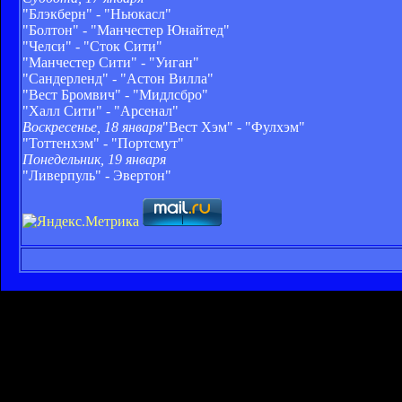
"Блэкберн" - "Ньюкасл"
"Болтон" - "Манчестер Юнайтед"
"Челси" - "Сток Сити"
"Манчестер Сити" - "Уиган"
"Сандерленд" - "Астон Вилла"
"Вест Бромвич" - "Мидлсбро"
"Халл Сити" - "Арсенал"
Воскресенье, 18 января
"Вест Хэм" - "Фулхэм"
"Тоттенхэм" - "Портсмут"
Понедельник, 19 января
"Ливерпуль" - Эвертон"