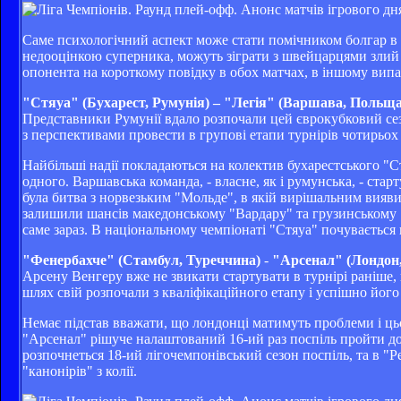
Саме психологічний аспект може стати помічником болгар в ц
недооцінкою суперника, можуть зіграти з швейцарцями злий
опонента на короткому повідку в обох матчах, в іншому вип
"Стяуа" (Бухарест, Румунія) – "Легія" (Варшава, Польща
Представники Румунії вдало розпочали цей єврокубковий сез
з перспективами провести в групові етапи турнірів чотирьох 
Найбільші надії покладаються на колектив бухарестського "С
одного. Варшавська команда, - власне, як і румунська, - стар
була битва з норвезьким "Мольде", в якій вирішальним виявився
залишили шансів македонському "Вардару" та грузинському
саме зараз. В національному чемпіонаті "Стяуа" почувається 
"Фенербахче" (Стамбул, Туреччина)
-
"Арсенал" (Лондон,
Арсену Венгеру вже не звикати стартувати в турнірі раніше, 
шлях свій розпочали з кваліфікаційного етапу і успішно йог
Немає підстав вважати, що лондонці матимуть проблеми і цьо
"Арсенал" рішуче налаштований 16-ий раз поспіль пройти до 
розпочнеться 18-ий лігочемпонівський сезон поспіль, та в "Ре
"канонірів" з колії.