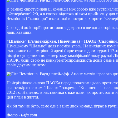
В рамках євротурнірів ці команди між собою вже зустрічалис
"Фенербахче" 2:0, а в гостях відстояв цілком прийнятну для 
Чемпіонів і "каноніри" взяли тоді в поєдинках проти "Фенерба
Сьогодні до історії протистояння додасться ще одна сторінка.
найцікавіших.
"Шальке" (Гельзенкірхен, Німеччина) – ПАОК (Салоніки,
Німецькому "Шальке" доля посміхнулась. На вихідних команд
становище на внутрішній арені (одне очко в двох турах і 13-т
німці в суперники по четвертому кваліфікаційному раунді Лі
ПАОК, який свою не конкурентоспроможність довів саме в пр
своїм другим шансом.
Найгрізнішою силою ПАОКа перед початком цього протистоян
гельзенкірхенським "Шальке" зокрема. "Кнаппенів" голландец
2012-го. Напевно, в наставника є вже план, як протистояти н
цей план в життя.
Як би там не було, саме одна з цих двох команд зіграє в груп
Фото - uefa.com