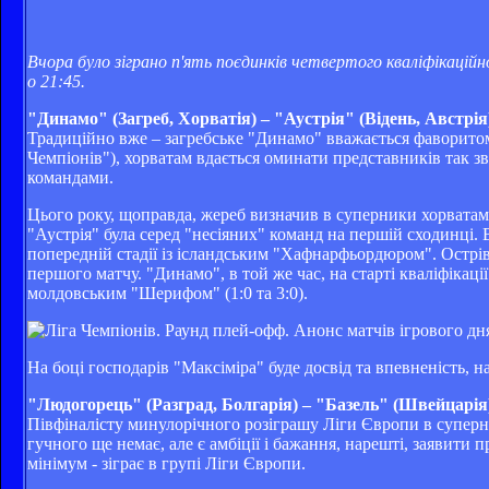
Вчора було зіграно п'ять поєдинків четвертого кваліфікаційн
о 21:45.
"Динамо" (Загреб, Хорватія) – "Аустрія" (Відень, Австрія
Традиційно вже – загребське "Динамо" вважається фаворито
Чемпіонів"), хорватам вдається оминати представників так зв
командами.
Цього року, щоправда, жереб визначив в суперники хорватам
"Аустрія" була серед "несіяних" команд на першій сходинці.
попередній стадії із ісландським "Хафнарфьордюром". Острів
першого матчу. "Динамо", в той же час, на старті кваліфікації
молдовським "Шерифом" (1:0 та 3:0).
На боці господарів "Максіміра" буде досвід та впевненість, н
"Людогорець" (Разград, Болгарія) – "Базель" (Швейцарія
Півфіналісту минулорічного розіграшу Ліги Європи в суперн
гучного ще немає, але є амбіції і бажання, нарешті, заявити 
мінімум - зіграє в групі Ліги Європи.