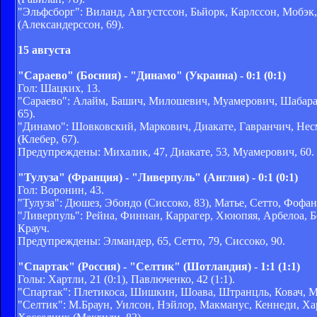
"Эльфсборг": Виланд, Августссон, Бьйорк, Карлссон, Мобэк,
(Александерссон, 69).
15 августа
"Сараево" (Босния) - "Динамо" (Украина) - 0:1 (0:1)
Гол: Шацких, 13.
"Сараево": Алайм, Башич, Милошевич, Муамерович, Шабара,
65).
"Динамо": Шовковский, Маркович, Диакате, Гавранчич, Несм
(Клебер, 67).
Предупреждены: Михалик, 47, Диакате, 53, Муамерович, 60.
"Тулуза" (Франция) - "Ливерпуль" (Англия) - 0:1 (0:1)
Гол: Воронин, 43.
"Тулуза": Дюшез, Эбондо (Сиссоко, 83), Матье, Сетто, Фофан
"Ливерпуль": Рейна, Финнан, Каррагер, Хююпяя, Арбелоа, Бе
Крауч.
Предупреждены: Элмандер, 65, Сетто, 79, Сиссоко, 90.
"Спартак" (Россия) - "Селтик" (Шотландия) - 1:1 (1:1)
Голы: Хартли, 21 (0:1), Павлюченко, 42 (1:1).
"Спартак": Плетикоса, Шишкин, Шоава, Штранцль, Ковач, Мо
"Селтик": М.Браун, Уилсон, Нэйлор, Макманус, Кеннеди, Хар