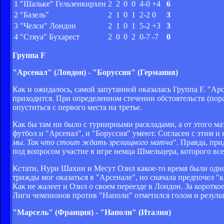
1
"Шальке" Гельзенкирхен
2
2
0
0
4-0
+4
6
2
"Базель"
2
1
0
1
2-2
0
3
3
"Челси" Лондон
2
1
0
1
5-2
+3
3
4
"Стяуа" Бухарест
2
0
0
2
0-7
-7
0
Группа
F
"Арсенал" (Лондон) - "Боруссия" (Германия)
Как и ожидалось, самой запутанной оказалась Группа F. "Арс
приходится. При определенном стечении обстоятельств (пор
опуститься с первого места на третье.
Как бы там ни было с турнирными раскладами, а от этого ма
футбол и "Арсенал", и "Боруссия" умеют. Согласен с этим и
мы. Так что стоит ждать зрелищного матча
". Правда, пр
под вопросом участие в игре немца Шмельцера, которого все
Кстати, Нури Шахин и Месут Озил какое-то время были одно
трижды мог оказаться в "Арсенале", но сначала предпочел "к
Как не жалеет и Озил о своем переезде в Лондон. За коротко
Лиги чемпионов против "Наполи" отметился голом и результа
"Марсель" (Франция) - "Наполи" (Италия)