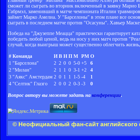
Главный тренер "Милана" Массимилиано Аллегри больше всег
сможет ли сыграть во вторник включенный в заявку Марио Б
Габрмэл, заменивший в матче чемпионата Италии травмирова
займет Марко Амелиа. У "Барселоны" в этом плане все осно
сыграть в последнем матче против "Осасуны". Хавьер Маскер
Победа на "Джузеппе Меацца" практически гарантирует ката
победить любой ценой, ведь на носу у них матч против "Реал
случай, когда выигрыш может существенно облегчить жизнь,
#
Команда
И
В
Н
П
М
РМ
О
1
"Барселона"
2
2
0
0
5-0
+5
6
2
"Милан"
2
1
1
0
3-1
+2
4
3
"Аякс" Амстердам
2
0
1
1
1-5
-4
1
4
"Селтик" Глазго
2
0
0
2
0-3
-3
0
Вопрос автору вы можете задать на
конференции
.
© Неофициальный фан-сайт английского 