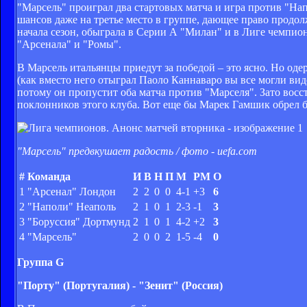
"Марсель" проиграл два стартовых матча и игра против "Н
шансов даже на третье место в группе, дающее право продол
начала сезон, обыграла в Серии А "Милан" и в Лиге чемпион
"Арсенала" и "Ромы".
В Марсель итальянцы приедут за победой – это ясно. Но оде
(как вместо него отыграл Паоло Каннаваро вы все могли ви
потому он пропустит оба матча против "Марселя". Зато восс
поклонников этого клуба. Вот еще бы Марек Гамшик обрел б
"Марсель" предвкушает радость / фото - uefa.com
#
Команда
И
В
Н
П
М
РМ
О
1
"Арсенал" Лондон
2
2
0
0
4-1
+3
6
2
"Наполи" Неаполь
2
1
0
1
2-3
-1
3
3
"Боруссия" Дортмунд
2
1
0
1
4-2
+2
3
4
"Марсель"
2
0
0
2
1-5
-4
0
Группа
G
"Порту" (Португалия) - "Зенит" (Россия)