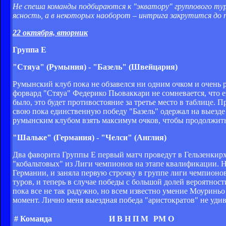
Не спеша команды подбираются к "экватору" группового тур
ясность, а в некоторых наоборот – интрига закрутится до 
22 октября, вторник
Группа
E
"Стяуа" (Румыния) - "Базель" (Швейцария)
Румынский клуб пока не обзавелся ни одним очком и очень р
форвард "Стяуа" Федерико Пьоваккари не сомневается, что ег
было, это будет противостояние за третье место в таблице. 
свою пока единственную победу "Базель" одержал на выезде
румынским клубом взять максимум очков, чтобы продолжить 
"Шальке" (Германия) - "Челси" (Англия)
Два фаворита Группы Е первый матч проведут в Гельзенкирхе
"кобальтовых" из Лиги чемпионов на этапе квалификации. Н
Германии, и заняла первую строчку в группе лиги чемпионо
туров, и теперь в случае победы с большой долей вероятнос
пока все не так радужно, но всем известно умение Моуринь
момент. Лично меня выездная победа "аристократов" не удив
#
Команда
И
В
Н
П
М
РМ
О