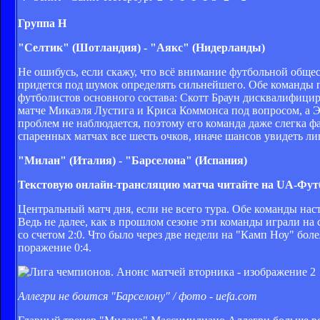
Группа
H
"Селтик" (Шотландия) - "Аякс" (Нидерланды)
Не ошибусь, если скажу, что всё внимание футбольной обще
придется под шумок определять сильнейшего. Обе команды п
футболистов основного состава: Скотт Браун дисквалифици
матче Микаэля Лустига и Криса Коммонса под вопросом, а Э
проблем не наблюдается, поэтому его команда даже слегка ф
спаренных матчах все шесть очков, иначе шансов увидеть л
"Милан" (Италия) - "Барселона" (Испания)
Текстовую онлайн-трансляцию матча читайте на UA-Фут
Центральный матч дня, если не всего тура. Обе команды нас
Ведь не далее, как в прошлом сезоне эти команды играли на
со счетом 2:0. Что было через две недели на "Камп Ноу" бо
поражение 0:4.
Аллегри не боится "Барселону" / фото - uefa.com