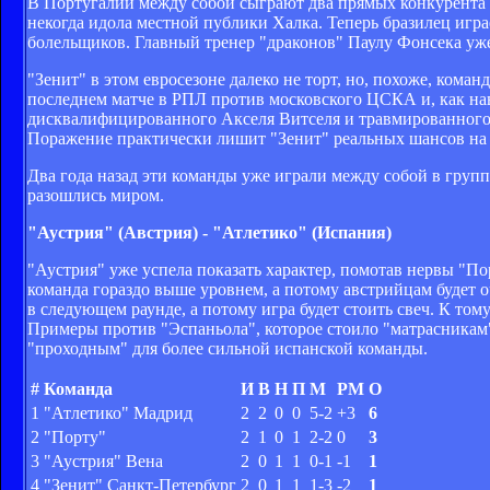
В Португалии между собой сыграют два прямых конкурента н
некогда идола местной публики Халка. Теперь бразилец игра
болельщиков. Главный тренер "драконов" Паулу Фонсека уже
"Зенит" в этом евросезоне далеко не торт, но, похоже, коман
последнем матче в РПЛ против московского ЦСКА и, как нав
дисквалифицированного Акселя Витселя и травмированного 
Поражение практически лишит "Зенит" реальных шансов на
Два года назад эти команды уже играли между собой в груп
разошлись миром.
"Аустрия" (Австрия) - "Атлетико" (Испания)
"Аустрия" уже успела показать характер, помотав нервы "По
команда гораздо выше уровнем, а потому австрийцам будет о
в следующем раунде, а потому игра будет стоить свеч. К то
Примеры против "Эспаньола", которое стоило "матрасникам" 
"проходным" для более сильной испанской команды.
#
Команда
И
В
Н
П
М
РМ
О
1
"Атлетико" Мадрид
2
2
0
0
5-2
+3
6
2
"Порту"
2
1
0
1
2-2
0
3
3
"Аустрия" Вена
2
0
1
1
0-1
-1
1
4
"Зенит" Санкт-Петербург
2
0
1
1
1-3
-2
1