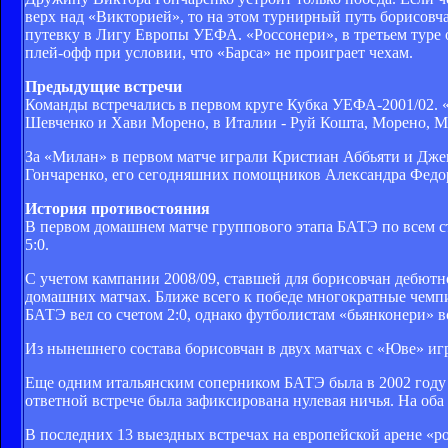
верх над «Викторией», то на этом турнирный путь борисовчан 
путевку в Лигу Европы УЕФА. «Россонери», в третьем туре о
плей-офф при условии, что «Барса» не проиграет чехам.
Предыдущие встречи
Команды встречались в первом круге Кубка УЕФА-2001/02. «
Шевченко и Хави Морено, в Италии - Руй Кошта, Морено, М
За «Милан» в первом матче играли Кристиан Аббьяти и Дж
Гончаренко, его сегодняшних помощников Александра Федор
История противостояния
В первом домашнем матче группового этапа БАТЭ по всем с
5:0.
С учетом кампании 2008/09, ставшей для борисовчан дебютн
домашних матчах. Ближе всего к победе многократные чемп
БАТЭ вел со счетом 2:0, однако футболистам «бьянконери» вс
Из нынешнего состава борисовчан в двух матчах с «Юве» и
Еще одним итальянским соперником БАТЭ была в 2002 году «
ответной встрече была зафиксирована нулевая ничья. На оба 
В последних 13 выездных встречах на европейской арене «