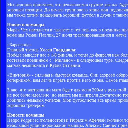
Мы отлично понимаем, что решающим в группе для нас будет
хорошей позиции. До начала группового этапа мои подопечн
мы также хотим показывать хороший футбол в дуэли с таки
Новости команды
Марек Чех находится в лазарете с тех пор, как в поединке 
команды Роман Павлик, 27 июля травмировавшийся в матче 
«Барселона»
Главный тренер
Хосеп Гвардиола
:
Победа выведет нас в 1/8 финала, и тогда до февраля нам бо
гостевым поединком с «Миланом» в следующем туре. Следова
матчах чемпионата и Кубка Испании.
«Виктория» - сильная и быстрая команда. Они здорово оборо
соперником, вам легче играть против него снова. Самое главн
Знаю, что завтрашний матч будет для меня 200-м у руля этой
не все было идеально, но вместе мы выиграли достаточно тр
добились немалых успехов. Мои футболисты все время прибав
хорошим тренером.
Новости команды
Педро Родригес (голеностоп) и Ибрахим Афеллай (колено) то
небольшой ушиб икроножной мышцы. Алексис Санчес приехал