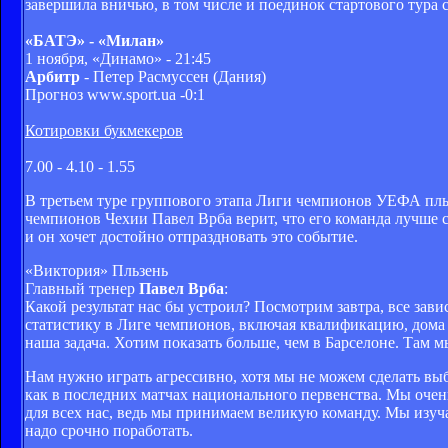
завершила вничью, в том числе и поединок стартового тура с
«БАТЭ» - «Милан»
1 ноября, «Динамо» - 21:45
Арбитр
- Петер Расмуссен (Дания)
Прогноз www.sport.ua -0:1
Котировки букмекеров
7.00 - 4.10 - 1.55
В третьем туре группового этапа Лиги чемпионов УЕФА пльз
чемпионов Чехии Павел Врба верит, что его команда лучше с
и он хочет достойно отпраздновать это событие.
«Виктория» Пльзень
Главный тренер
Павел Врба
:
Какой результат нас бы устроил? Посмотрим завтра, все зави
статистику в Лиге чемпионов, включая квалификацию, дома 
наша задача. Хотим показать больше, чем в Барселоне. Там м
Нам нужно играть агрессивно, хотя мы не можем сделать вы
как в последних матчах национального первенства. Мы очен
для всех нас, ведь мы принимаем великую команду. Мы изуча
надо срочно поработать.