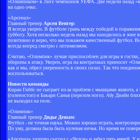
«Олимпиком» в Лиге чемпионов УЕФА. Две недели назад «кан
на одно очко.
«Арсенал»
Главный тренер
Арсен Венгер
:
Я всегда уверен. В футболе грань между победой и поражение
субботу. Хотя несколько недель назад мы находились в зоне 
позитивно и верю, что мы покажем качественный футбол. Ви
всегда вперед смотрю с оптимизмом.
Считаю, «Олимпик» лучше приспособлен для игры в гостях, 
обороны в атаку. Уверен, игра на контратаках приносит «О
как и мы, обрел уверенность в своих силах. Так что поедин
воспользоваться.
Новости команды
Киран Гиббс не сыграет из-за проблем с мышцами живота, а
(голеностоп) и Бакари Санья (перелом ноги). Абу Диаби бли
не выходил на поле.
«Олимпик»
Главный тренер
Дидье Дешам
:
Футбол - не точная наука. Можно хорошо играть, контролир
По уму, должна была быть нулевая ничья. Но время не поверн
«Арсенал» здорово сыграл с «Челси» и забил пять мячей. У 