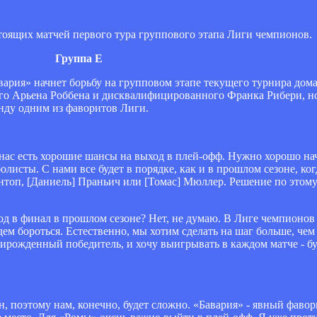
оящих матчей первого тура группового этапа Лиги чемпионов.
Группа Е
ия» начнет борьбу на групповом этапе текущего турнира дом
о Арьена Роббена и дисквалифицированного Франка Рибери, но 
анду одним из фаворитов Лиги.
 у нас есть хорошие шансы на выход в плей-офф. Нужно хорошо на
листы. С нами все будет в порядке, как и в прошлом сезоне, ког
топ, [Даниель] Праньич или [Томас] Мюллер. Решение по этому
д в финал в прошлом сезоне? Нет, не думаю. В Лиге чемпионов
удем бороться. Естественно, мы хотим сделать на шаг больше, че
рожденный победитель, и хочу выигрывать в каждом матче - бу
 поэтому нам, конечно, будет сложно. «Бавария» - явный фавор