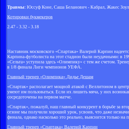
Травмы
: Юссуф Коне, Саша Беланович - Кабрал, Жакес Зоу
Котировки букмекеров
2.47 - 3.32 - 3.18
Наставник московского «Спартака» Валерий Карпин надеетс
Карпина-футболиста на этот стадион были неудачными: в 1991
«Сельта» уступила здесь «Олимпику» с тем же счетом. Трене
в 1/8 финала Лиги чемпионов УЕФА.
Главный тренер «Олимпика» Дидье Дешам
«Спартак» располагает мощной атакой с Веллитоном в цент
умеют им пользоваться. Если их лишить мяча, у них возни
сосредоточены на первом матче.
«Спартак», пожалуй, наш главный конкурент в борьбе за вт
сезоне мы получили хороший урок, усвоив, что даже незнач
финала, однако насколько это реально, выяснится только на п
Главный тренер «Спартака» Валерий Карпин