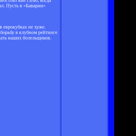
востоял ван Галю, когда
ал. Пусть в «Баварии»
в еврокубках не хуже.
 борьбу в клубном рейтинге
вать наших болельщиков.