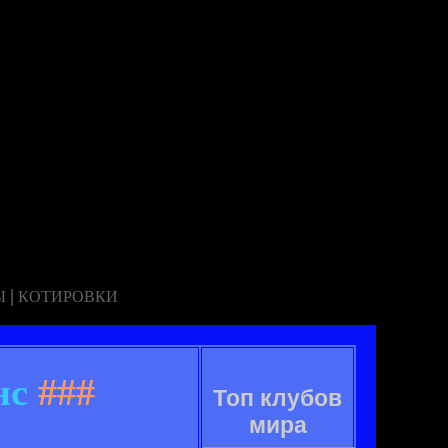
|
Ы
КОТИРОВКИ
нс
###
Топ клубов
мира