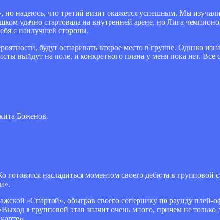
 но надеюсь, что третий визит окажется успешным. Мы изучали
ишком удачно стартовала на внутренней арене, но Лига чемпионо
себя с наилучшей стороны.
роятности, будут оспаривать второе место в группе. Однако из
сты выйдут на поле, и конкретного плана у меня пока нет. Все с
кита Боженов.
Ко готовятся насладиться моментом своего дебюта в групповой
и».
ражской «Спартой», обыграв своего сопернику по раунду плей-о
ход в групповой этап значит очень много, причем не только дл
 карте».