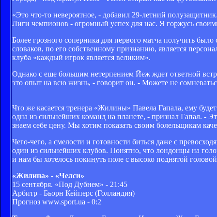
«Это что-то невероятное, - добавил 29-летний полузащитник
Лиги чемпионов - огромный успех для нас. Я горжусь своим
Более грозного соперника для первого матча получить было
словаков, по его собственному признанию, является персона
клуба «каждый игрок является великим».
Однако с еще большим нетерпением Йеж ждет ответной встр
это опыт на всю жизнь, - говорит он. - Можете не сомневать
Что же касается тренера «Жилины» Павела Гапала, ему будет
одна из сильнейших команд на планете, - признал Гапал. - 
знаем себе цену. Мы хотим показать своим болельщикам каче
Чего-чего, а смелости и готовности биться даже с превосх
один из сильнейших клубов. Понятно, что лондонцы на голов
и нам бы хотелось покинуть поле с высоко поднятой голово
«Жилина» - «Челси»
15 сентября. «Под Дубнем» - 21:45
Арбитр - Бьорн Кейперс (Голландия)
Прогноз www.sport.ua - 0:2