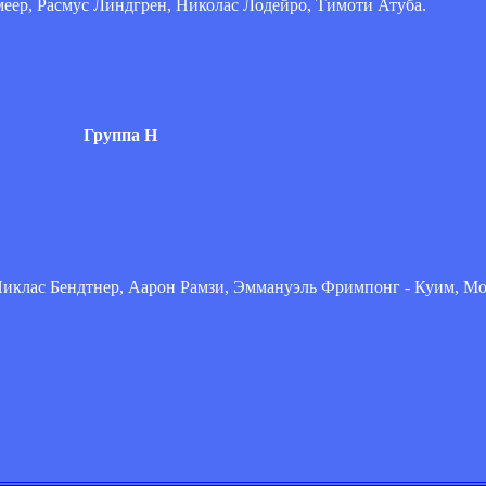
рмеер, Расмус Линдгрен, Николас Лодейро, Тимоти Атуба.
Группа Н
Никлас Бендтнер, Аарон Рамзи, Эммануэль Фримпонг - Куим, Мо