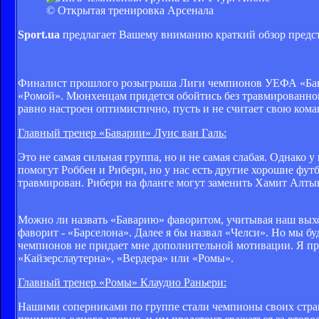
© Открытая тренировка Арсенала
Sport.ua
предлагает Вашему вниманию краткий обзор предст
Финалист прошлого розыгрыша Лиги чемпионов УЕФА «Бавар
«Ромой». Мюнхенцам придется обойтись без травмированног
равно настроен оптимистично, пусть и не считает свою ком
Главный тренер «Баварии» Луис ван Галь:
Это не самая сильная группа, но и не самая слабая. Однако
помогут Роббен и Рибери, но у нас есть другие хорошие футбо
травмирован. Рибери на фланге могут заменить Хамит Алтын
Можно ли назвать «Баварию» фаворитом, учитывая наш выхо
фаворит - «Барселона». Далее я бы назвал «Челси». Но мы б
чемпионов не придает мне дополнительной мотивации. Я при
«Кайзерслаутерна», «Вердера» или «Ромы».
Главный тренер «Ромы» Клаудио Раньери:
Нашими соперниками по группе стали чемпионы своих стран,