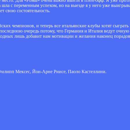
е место. Для «Ромы» очень важно выйти в плей-офф. Я уже проти
а шла с переменным успехом, но на выезде я у него уже выигрыв
жет свою состоятельность.
ких чемпионов, и теперь все итальянские клубы хотят сыграть 
 последнюю очередь потому, что Германия и Италия ведут очную
ходных лишь добавит нам мотивации и желания наконец порадо
 Филипп Мексес, Йон-Арне Риисе, Паоло Кастеллини.