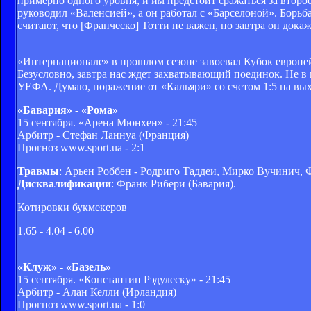
примерно одного уровня, и им предстоит сражаться за второ
руководил «Валенсией», а он работал с «Барселоной». Борьб
считают, что [Франческо] Тотти не важен, но завтра он дока
«Интернационале» в прошлом сезоне завоевал Кубок европейс
Безусловно, завтра нас ждет захватывающий поединок. Не в
УЕФА. Думаю, поражение от «Кальяри» со счетом 1:5 на вы
«Бавария» - «Рома»
15 сентября. «Арена Мюнхен» - 21:45
Арбитр - Стефан Ланнуа (Франция)
Прогноз www.sport.ua - 2:1
Травмы
: Арьен Роббен - Родриго Таддеи, Мирко Вучинич,
Дисквалификации
: Франк Рибери (Бавария).
Котировки букмекеров
1.65 - 4.04 - 6.00
«Клуж» - «Базель»
15 сентября. «Константин Рэдулеску» - 21:45
Арбитр - Алан Келли (Ирландия)
Прогноз www.sport.ua - 1:0