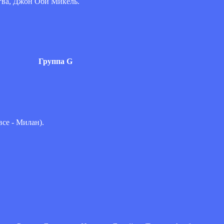
гва, Джон Оби Микель.
Группа G
все - Милан).