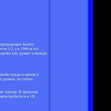
а предыдущих визита
ом 1:2, а в 1999-м его
однако уже думает о выходе
любят владеть мячом и
 дальше, но сейчас
ный турнир. В прошлом
жем пробиться в 1/8