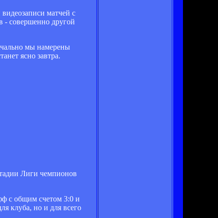
 видеозаписи матчей с
в - совершенно другой
начально мы намерены
танет ясно завтра.
 стадии Лиги чемпионов
фф с общим счетом 3:0 и
я клуба, но и для всего