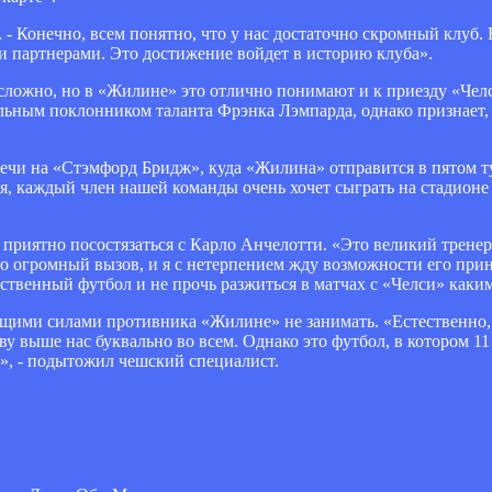
. - Конечно, всем понятно, что у нас достаточно скромный клуб.
и партнерами. Это достижение войдет в историю клуба».
 сложно, но в «Жилине» это отлично понимают и к приезду «Чел
льным поклонником таланта Фрэнка Лэмпарда, однако признает, 
ечи на «Стэмфорд Бридж», куда «Жилина» отправится в пятом ту
ся, каждый член нашей команды очень хочет сыграть на стадионе
 приятно посостязаться с Карло Анчелотти. «Это великий тренер
Это огромный вызов, и я с нетерпением жду возможности его при
ственный футбол и не прочь разжиться в матчах с «Челси» каки
одящими силами противника «Жилине» не занимать. «Естественно,
у выше нас буквально во всем. Однако это футбол, в котором 11
й», - подытожил чешский специалист.