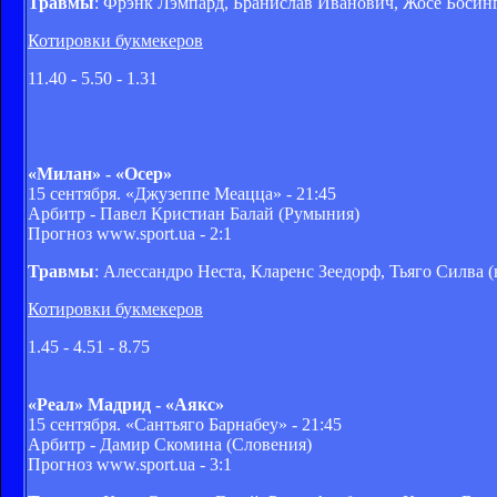
Травмы
: Фрэнк Лэмпард, Бранислав Иванович, Жосе Босин
Котировки букмекеров
11.40 - 5.50 - 1.31
«Милан» - «Осер»
15 сентября. «Джузеппе Меацца» - 21:45
Арбитр - Павел Кристиан Балай (Румыния)
Прогноз www.sport.ua - 2:1
Травмы
: Алессандро Неста, Кларенс Зеедорф, Тьяго Силва (
Котировки букмекеров
1.45 - 4.51 - 8.75
«Реал» Мадрид - «Аякс»
15 сентября. «Сантьяго Барнабеу» - 21:45
Арбитр - Дамир Скомина (Словения)
Прогноз www.sport.ua - 3:1