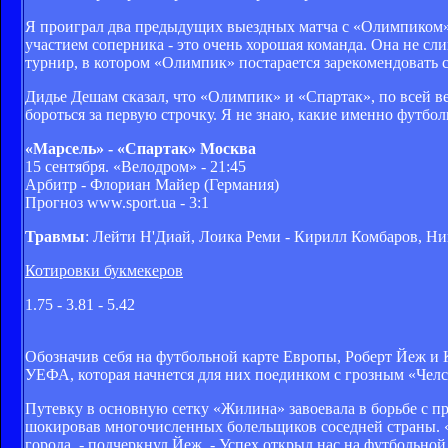
Я проиграл два предыдущих выездных матча с «Олимпиком»,
участием соперника - это очень хорошая команда. Она не сл
турнир, в котором «Олимпик» постарается зарекомендовать 
Дидье Дешам сказал, что «Олимпик» и «Спартак», по всей ве
бороться за первую строчку. Я не знаю, какие именно футболи
«Марсель» - «Спартак» Москва
15 сентября. «Велодром» - 21:45
Арбитр - Флориан Майер (Германия)
Прогноз www.sport.ua - 3:1
Травмы
: Лейти Н'Диай, Лоика Реми - Кирилл Комбаров, Ни
Котировки букмекеров
1.75 - 3.81 - 5.42
Обозначив себя на футбольной карте Европы, Роберт Йеж и 
УЕФА, которая начнется для них поединком с грозным «Челс
Путевку в основную сетку «Жилина» завоевала в борьбе с п
шокировав многочисленных болельщиков соседней страны. «Вы
города, - подчеркнул Йеж. - Успех открыл нас на футбольной