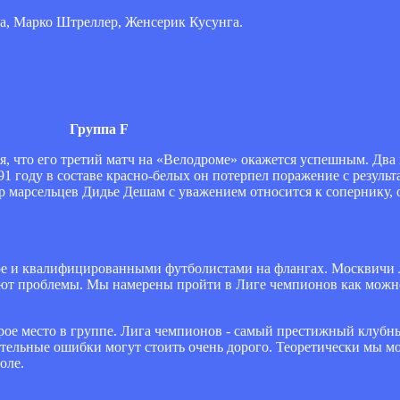
ла, Марко Штреллер, Женсерик Кусунга.
Группа F
я, что его третий матч на «Велодроме» окажется успешным. Дв
 году в составе красно-белых он потерпел поражение с результат
р марсельцев Дидье Дешам с уважением относится к сопернику, 
ре и квалифицированными футболистами на флангах. Москвичи 
кают проблемы. Мы намерены пройти в Лиге чемпионов как можно
орое место в группе. Лига чемпионов - самый престижный клуб
ительные ошибки могут стоить очень дорого. Теоретически мы мо
оле.