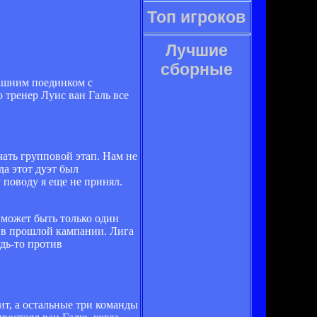
Топ игроков
Лучшие
сборные
ашним поединком с
тренер Луис ван Галь все
чать групповой этап. Нам не
да этот дуэт был
 поводу я еще не принял.
 может быть только один
м в прошлой кампании. Лига
дь-то против
ит, а остальные три команды