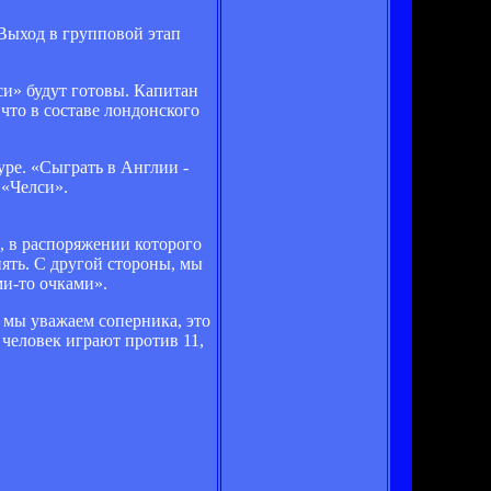
 Выход в групповой этап
си» будут готовы. Капитан
что в составе лондонского
ре. «Сыграть в Англии -
 «Челси».
, в распоряжении которого
нять. С другой стороны, мы
ми-то очками».
 мы уважаем соперника, это
 человек играют против 11,