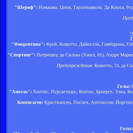
"Шериф":
Намашко, Циня, Тархнишвили, Да Кошта, Родри
Пред
"
"Фиорентина":
Фрей, Комотто, Дайнелли, Гамберини, Гобб
"Спортинг":
Патришиу, да Сильва (Тонел, 81), Андре Марке
Предупреждения:
Комотто, 33, да Сил
Голы:
К
"Апоэль":
Хиотис, Пурсаетидес, Контис, Броерсе, Элиа, К
Копенгаген:
Кристиансен, Поспех, Антонссон, Йоргенсен
Голы: