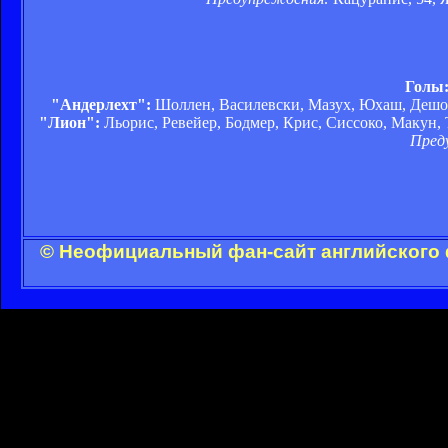
Голы
"Андерлехт":
Шоллен, Василевски, Мазух, Юхаш, Дешо, С
"Лион":
Льорис, Ревейер, Бодмер, Крис, Сиссоко, Макун, Т
Пред
© Неофициальный фан-сайт английского 