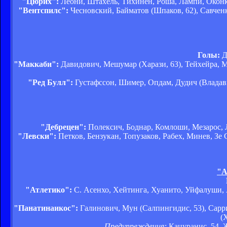
"Цюрих":
Леони, Штахель, Тихинен, Роша, Лампи, Оконкв
"Вентспилс":
Чесновский, Байматов (Шпаков, 62), Савченк
Голы:
Дв
"Маккаби":
Давидович, Мешумар (Харази, 63), Тейхейра, М
"Ред Булл":
Густафссон, Шимер, Опдам, Дудич (Владавич
"Дебрецен":
Полексич, Боднар, Комлоши, Мезарос, Л
"Левски":
Петков, Бензукан, Топузаков, Рабех, Минев, Зе 
"А
"Атлетико":
С. Асенхо, Хейтинга, Хуанито, Уйфалуши, А.
"Панатинаикос":
Галинович, Мун (Салпингидис, 53), Сарри
(
Предупреждения:
Кацуранис, 54, Ж