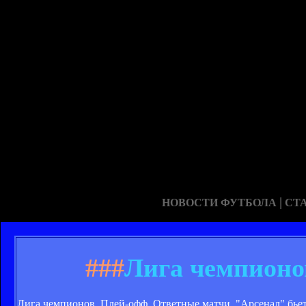
|
НОВОСТИ ФУТБОЛА
СТ
###
Лига чемпионо
Лига чемпионов. Плей-офф. Ответные матчи. "Арсенал" бье