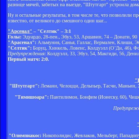
разнице мячей, забитых на выезде, "Штутгарт" устроила до
Ну и остальные результаты, в том числе те, что позволили 
известно, от великого до смешного один шаг...
"Арсенал"
– "Селтик" – 3:1
Голы:
Эдуардо, 28-пен., Эбуэ, 53, Аршавин, 74 – Донати, 90
"Арасенал":
Альмуния, Санья, Галлас, Вермален, Клиши, Эбу
"Селтик":
Боруц, Хинкель, Ловенс, Колдуэлл (О’Ди, 46), Ф
Предупреждения:
Колдуэлл, 33, Эбуэ, 54, Макгиди, 56, Денил
Первый матч: 2:0.
"
"Штутгарт":
Леманн, Челоцци, Дельпьер, Тасчи, Маньин, Х
"Тимишоара":
Пантилимон, Бонфим (Ионеску, 60), Чишов
Предупреж
"Олимпиакос:
Никополидис, Жевлаков, Мельберг, Пападопуло