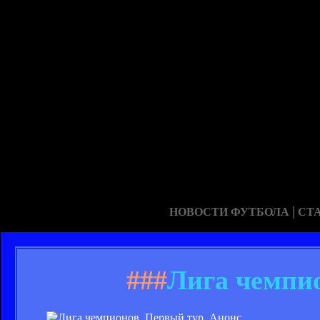
|
НОВОСТИ ФУТБОЛА
СТ
###
Лига чемпио