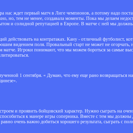
тра нас ждет первый матч в Лиге чемпионов, а потому надо поста
но, но, тем не менее, создавала моменты. Пока мы делаем недос
пытом и солидной репутацией в Европе. В матче с ней мы должн
й действовать на контратаках. Кану - отличный футболист, ко
хорошим видением поля. Провальный старт не может не огорчать,
 матче. Игроки понимают, что мы можем бороться за самые высо
илитироваться.
ченной 1 сентября. « Думаю, что ему еще рано возвращаться на п
динезе».
троем и проявить бойцовский характер. Нужно сыграть на очен
пособиться к манере игры соперника. Вместе с тем мы должны 
равно очень важно добиться хорошего результата, сыграть с пол