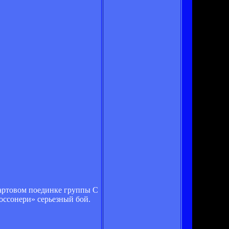
тартовом поединке группы C
оссонери» серьезный бой.