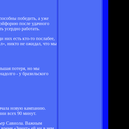
способны победить, а уже
 эйфорию после удачного
ь усердно работать.
 них есть кто-то послабее,
л», никто не ожидал, что мы
льшая потеря, но мы
надолго - у бразильского
ачала новую кампанию.
ии всех 90 минут.
вьер Савиола. Важным
 время «Зенит» ей ни в чем