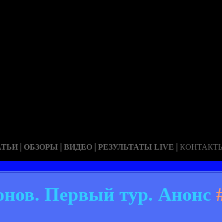
|
|
|
|
АТЬИ
ОБЗОРЫ
ВИДЕО
РЕЗУЛЬТАТЫ LIVE
КОНТАКТ
нов. Первый тур. Анонс