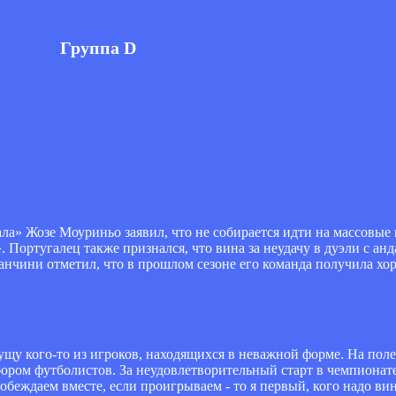
Группа D
ла» Жозе Моуриньо заявил, что не собирается идти на массовые
ортугалец также признался, что вина за неудачу в дуэли с ан
анчини отметил, что в прошлом сезоне его команда получила хо
пущу кого-то из игроков, находящихся в неважной форме. На пол
ором футболистов. За неудовлетворительный старт в чемпионат
побеждаем вместе, если проигрываем - то я первый, кого надо ви