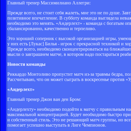
Главный тренер Массимилиано Аллегри:
Прежде всего, не стоит себя жалеть, мне это не по душе. Зав
позитивное впечатление. В субботу команда выглядела неваж
необходимо это менять. «Андерлехт» - команда с богатым о
сбалансированно, качественно и терпеливо.
Это хороший соперник с высокой организацией игры, умеющи
у них есть [Лукас] Билья - игрок с прекрасной техникой и 
Прежде всего, необходимо сконцентрироваться на ближайшем
мысли о завтрашнем матче, в котором надо постараться реаб
Новости команды
Риккардо Монтоливо пропустит матч из-за травмы бедра, полу
Рассчитываю, что он может сыграть в воскресенье против «У
«Андерлехт»
Главный тренер Джон ван ден Бром:
«Андерлехту» необходимо подойти к матчу с правильным нас
максимальной концентрацией. Будет необходимо быстро прис
и собственный стиль. Это не решающий матч группы, но все 
помогает успешно выступать в Лиге Чемпионов.