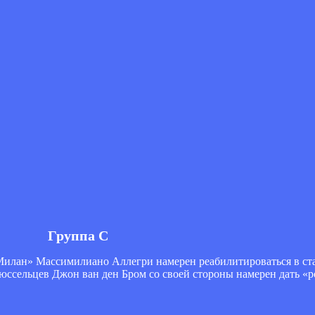
Группа С
«Милан» Массимилиано Аллегри намерен реабилитироваться в с
сельцев Джон ван ден Бром со своей стороны намерен дать «р