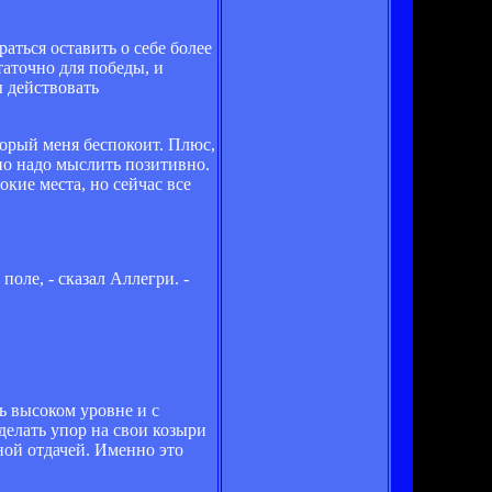
раться оставить о себе более
таточно для победы, и
ы действовать
торый меня беспокоит. Плюс,
 но надо мыслить позитивно.
кие места, но сейчас все
оле, - сказал Аллегри. -
ь высоком уровне и с
делать упор на свои козыри
ной отдачей. Именно это