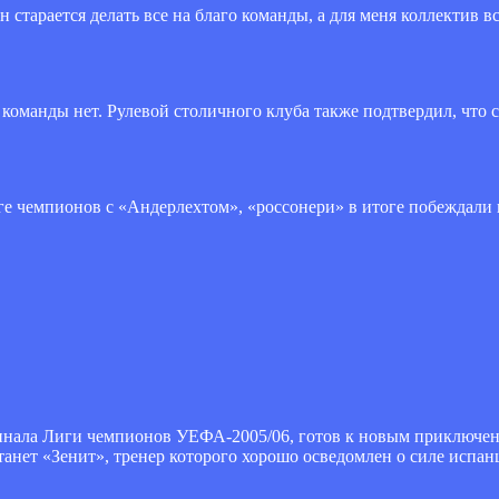
тарается делать все на благо команды, а для меня коллектив в
 команды нет. Рулевой столичного клуба также подтвердил, что 
ге чемпионов с «Андерлехтом», «россонери» в итоге побеждали 
нала Лиги чемпионов УЕФА-2005/06, готов к новым приключения
анет «Зенит», тренер которого хорошо осведомлен о силе испан