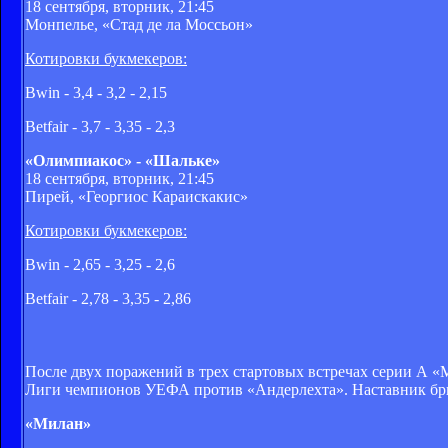
18 сентября, вторник, 21:45
Монпелье, «Стад де ла Моссьон»
Котировки букмекеров:
Bwin - 3,4 - 3,2 - 2,15
Betfair - 3,7 - 3,35 - 2,3
«Олимпиакос» - «Шальке»
18 сентября, вторник, 21:45
Пирей, «Георгиос Караискакис»
Котировки букмекеров:
Bwin - 2,65 - 3,25 - 2,6
Betfair - 2,78 - 3,35 - 2,86
После двух поражений в трех стартовых встречах серии А 
Лиги чемпионов УЕФА против «Андерлехта». Наставник брюс
«Милан»