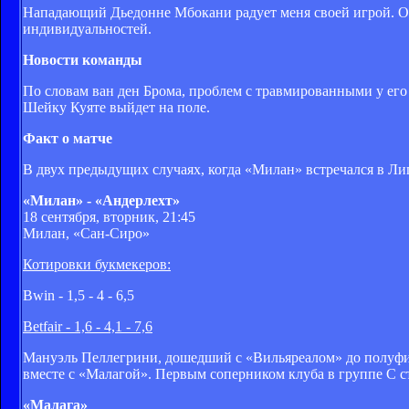
Нападающий Дьедонне Мбокани радует меня своей игрой. Он с
индивидуальностей.
Новости команды
По словам ван ден Брома, проблем с травмированными у его
Шейку Куяте выйдет на поле.
Факт о матче
В двух предыдущих случаях, когда «Милан» встречался в Ли
«Милан» - «Андерлехт»
18 сентября, вторник, 21:45
Милан, «Сан-Сиро»
Котировки букмекеров:
Bwin - 1,5 - 4 - 6,5
Betfair - 1,6 - 4,1 - 7,6
Мануэль Пеллегрини, дошедший с «Вильяреалом» до полуфи
вместе с «Малагой». Первым соперником клуба в группе С ст
«Малага»