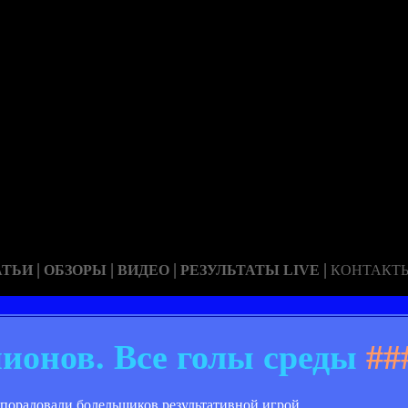
|
|
|
|
АТЬИ
ОБЗОРЫ
ВИДЕО
РЕЗУЛЬТАТЫ LIVE
КОНТАКТ
ионов. Все голы среды
##
порадовали болельщиков результативной игрой.