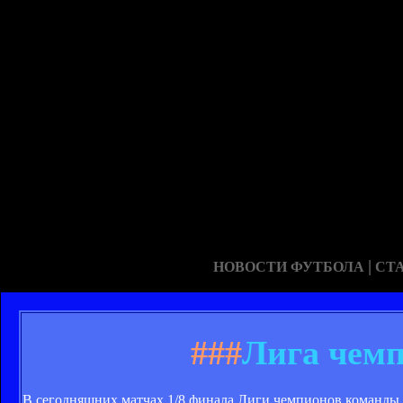
|
НОВОСТИ ФУТБОЛА
СТ
###
Лига чемп
В сегодняшних матчах 1/8 финала Лиги чемпионов команды 