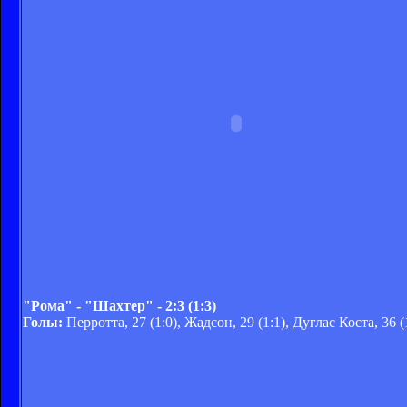
"Рома" - "Шахтер" - 2:3 (1:3)
Голы:
Перротта, 27 (1:0), Жадсон, 29 (1:1), Дуглас Коста, 36 (1