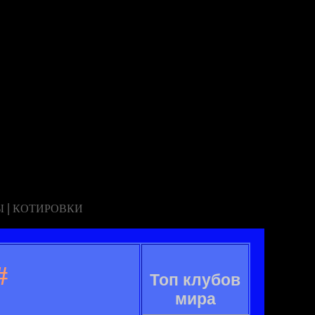
|
Ы
КОТИРОВКИ
#
Топ клубов
мира