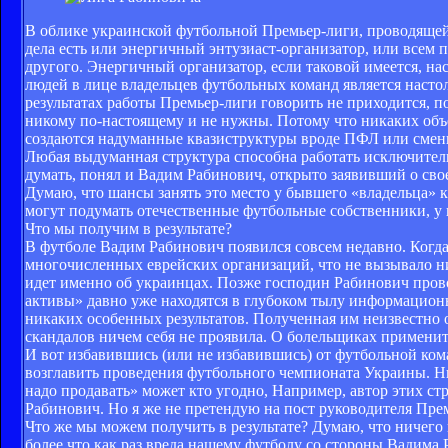
В облике украинской футбольной Премьер-лиги, проводящей
дела есть или энергичный энтузиаст-организатор, или всем 
другого. Энергичный организатор, если таковой имеется, на
людей в лице владельцев футбольных команд является настол
результатах работы Премьер-лиги говорить не приходится, по
никому по-настоящему и не нужны. Потому что никаких объ
создаются надуманные квазиструктуры вроде ПФЛ или смен
Любая выдуманная структура способна работать исключител
думать, понял и Вадим Рабинович, открыто заявивший о сво
Думаю, что шансы занять это место у бывшего «владельца» к
могут подумать отечественные футбольные собственники, у 
Что мы получим в результате?
В футболе Вадим Рабинович появился совсем недавно. Когда
многочисленных еврейских организаций, что не вызывало нич
идет именно об украинцах. Позже господин Рабинович пров
активы» давно уже находятся в глубоком тылу информацион
никаких особенных результатов. Полученная им неизвестно о
скандалов ничем себя не проявила. О болельщиках примените
И вот избавившись (или не избавившись) от футбольной ко
возглавить проведения футбольного чемпионата Украины. Ни
надо продавать» может кто угодно, Например, автор этих стр
Рабинович. Но я же не претендую на пост руководителя Прем
Что же мы можем получить в результате? Думаю, что ничего
более что как раз вреда нашему футболу со стороны Вадима Р