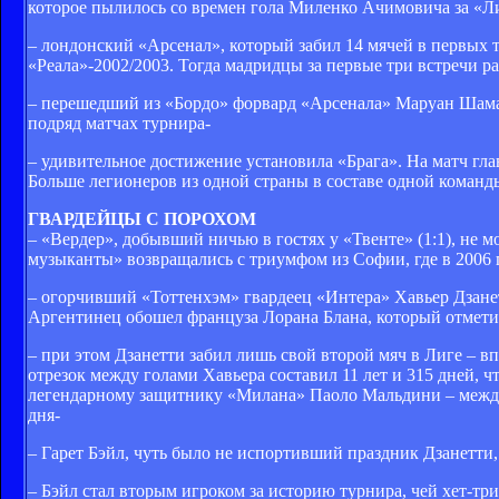
которое пылилось со времен гола Миленко Ачимовича за «Лил
– лондонский «Арсенал», который забил 14 мячей в первых тр
«Реала»-2002/2003. Тогда мадридцы за первые три встречи р
– перешедший из «Бордо» форвард «Арсенала» Маруан Шамах
подряд матчах турнира-
– удивительное достижение установила «Брага». На матч гла
Больше легионеров из одной страны в составе одной команд
ГВАРДЕЙЦЫ С ПОРОХОМ
– «Вердер», добывший ничью в гостях у «Твенте» (1:1), не 
музыканты» возвращались с триумфом из Софии, где в 2006 г
– огорчивший «Тоттенхэм» гвардеец «Интера» Хавьер Дзанет
Аргентинец обошел француза Лорана Блана, который отметилс
– при этом Дзанетти забил лишь свой второй мяч в Лиге – в
отрезок между голами Хавьера составил 11 лет и 315 дней, 
легендарному защитнику «Милана» Паоло Мальдини – между 
дня-
– Гарет Бэйл, чуть было не испортивший праздник Дзанетти
– Бэйл стал вторым игроком за историю турнира, чей хет-тр