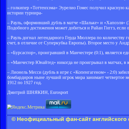
– голкипер «Тоттенхэма» Эурелио Гомес получил красную кар
истории турнира-
– Рауль, оформивший дубль в матче «Шальке» и «Хапоэля» (3
Подобного достижения может добиться и Райан Гиггз, если о
– Рауль догнал легендарного Герда Мюллера по количеству г
счет, в отличие от Суперкубка Европы). Второе место у Андре
– «Бурсаспор», проигравший в Манчестере (0:1), является е
– «Манчестер Юнайтед» никогда не проигрывал в матчах, в
– Лионель Месси (дубль в игре с «Копенгагеном» - 2:0) забил
бомбардиров ныне лучший игрок мира занимает четвертое м
1912 по 1927 год.
Дмитрий ШНЯКИН, Eurosport
© Неофициальный фан-сайт английского 