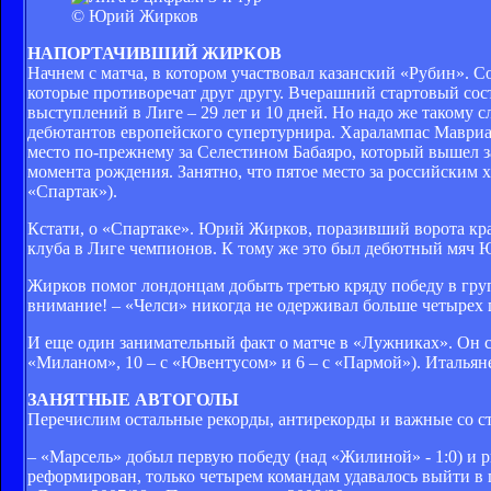
© Юрий Жирков
НАПОРТАЧИВШИЙ ЖИРКОВ
Начнем с матча, в котором участвовал казанский «Рубин». 
которые противоречат друг другу. Вчерашний стартовый сос
выступлений в Лиге – 29 лет и 10 дней. Но надо же такому с
дебютантов европейского супертурнира. Харалампас Мавриас 
место по-прежнему за Селестином Бабаяро, который вышел защ
момента рождения. Занятно, что пятое место за российским х
«Спартак»).
Кстати, о «Спартаке». Юрий Жирков, поразивший ворота кра
клуба в Лиге чемпионов. К тому же это был дебютный мяч 
Жирков помог лондонцам добыть третью кряду победу в групп
внимание! – «Челси» никогда не одерживал больше четырех 
И еще один занимательный факт о матче в «Лужниках». Он с
«Миланом», 10 – с «Ювентусом» и 6 – с «Пармой»). Итальяне
ЗАНЯТНЫЕ АВТОГОЛЫ
Перечислим остальные рекорды, антирекорды и важные со ст
– «Марсель» добыл первую победу (над «Жилиной» - 1:0) и р
реформирован, только четырем командам удавалось выйти в п