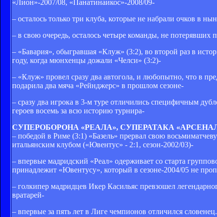
«Лион»-2007/08, «Панатинаикос»-2008/09-
– осталось только три клуба, которые не набрали очков в н
– в свою очередь, осталось четыре команды, не потерявших п
– «Бавария», обыгравшая «Клуж» (3:2), во второй раз в ист
году, когда мюнхенцы дожали «Челси» (3:2)-
– «Клуж» провел сразу два автогола, и любопытно, что в п
подарила два мяча «Рейнджерс» в прошлом сезоне-
– сразу два игрока в 3-м туре отличились специфичным дубле
героев восемь за всю историю турнира-
СУПЕРОБОРОНА «РЕАЛА», СУПЕРАТАКА «АРСЕНАЛ
– победой в Риме (3:1) «Базель» прервал свою восьмиматче
итальянским клубом («Ювентус» - 2:1, сезон-2002/03)-
– впервые мадридский «Реал» одерживает со старта группово
принадлежит «Ювентусу», который в сезоне-2004/05 не проп
– голкипер мадридцев Икер Касильяс превзошел легендарного
вратарей-
– впервые за пять лет в Лиге чемпионов отличился словенец.