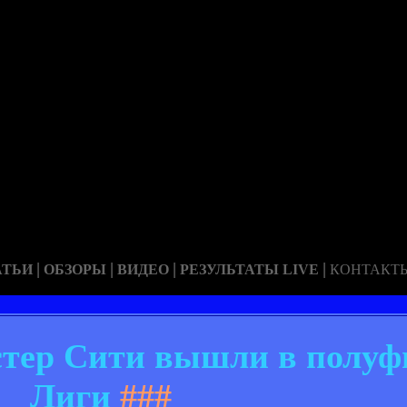
|
|
|
|
АТЬИ
ОБЗОРЫ
ВИДЕО
РЕЗУЛЬТАТЫ LIVE
КОНТАКТ
тер Сити вышли в полуф
Лиги
###