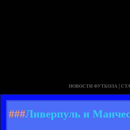
|
НОВОСТИ ФУТБОЛА
СТ
###
Ливерпуль и Манчес