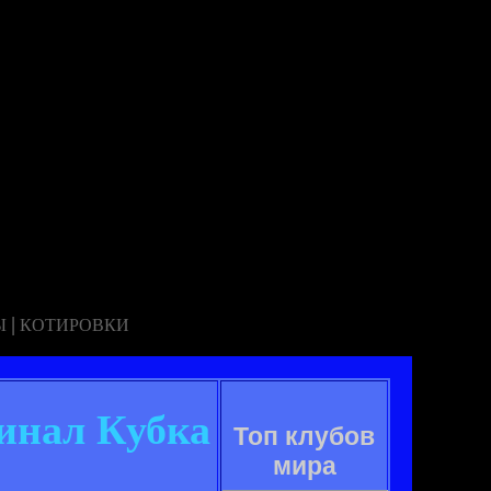
|
Ы
КОТИРОВКИ
инал Кубка
Топ клубов
мира