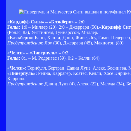
«Кардифф Сити» – «Блэкберн» – 2:0
Голы:
1:0 – Миллер (20), 2:0 – Джеррард (50).
«Кардифф Сит
(Роллс, 83), Уиттингем, Гуннарссон, Миллер.
«Блэкберн»:
Банн, Хэнли, Дэнн, Живе, Лоу, Гамст Педерсен,
Предупреждения:
Лоу (30), Джеррард (45), Макнотон (89).
«Челси» – «Ливерпуль» – 0:2
Голы:
0:1 – М. Родригес (59), 0:2 – Келли (64).
«Челси»:
Тернбулл, Бертран, Давид Луиз, Алекс, Босингва, М
«Ливерпуль»:
Рейна, Каррагер, Коатес, Келли, Хосе Энрике,
Кэрролл.
Предупреждения:
Давид Луиз (4), Алекс (22), Малуда (34), Бе