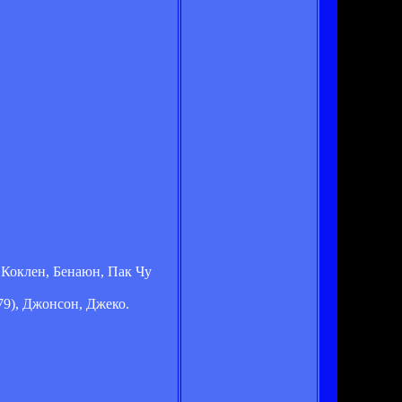
 Коклен, Бенаюн, Пак Чу
 79), Джонсон, Джеко.