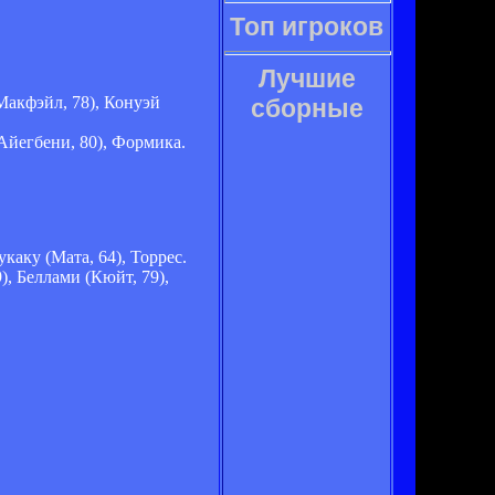
Топ игроков
Лучшие
Макфэйл, 78), Конуэй
сборные
(Айегбени, 80), Формика.
каку (Мата, 64), Торрес.
), Беллами (Кюйт, 79),