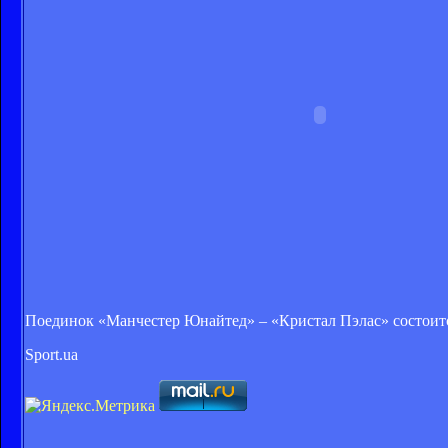
Поединок «Манчестер Юнайтед» – «Кристал Пэлас» состоится
Sport.ua