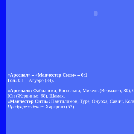
«Арсенал» – «Манчестер Сити» – 0:1
Гол:
0:1 – Агуэро (84).
«Арсенал»:
Фабиански, Косьельни, Микель (Вермален, 80),
Юн (Жервиньо, 68), Шамах.
«Манчестер Сити»:
Пантилимон, Туре, Онуоха, Савич, Колар
Предупреждение:
Харгривз (53).