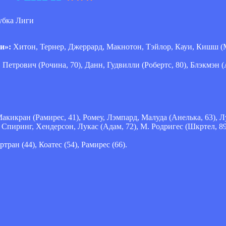
и»:
Хитон, Тернер, Джеррард, Макнотон, Тэйлор, Кауи, Кишш (
 Петрович (Рочина, 70), Данн, Гудвилли (Робертс, 80), Блэкмэн 
акикран (Рамирес, 41), Ромеу, Лэмпард, Малуда (Анелька, 63), Лу
 Спиринг, Хендерсон, Лукас (Адам, 72), М. Родригес (Шкртел, 89
ртран (44), Коатес (54), Рамирес (66).