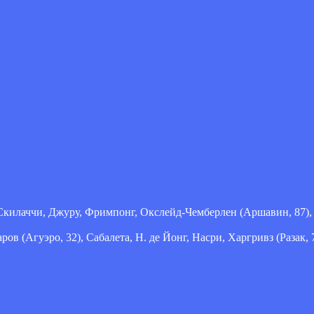
 Скилаччи, Джуру, Фримпонг, Окслейд-Чемберлен (Аршавин, 87),
ов (Агуэро, 32), Сабалета, Н. де Йонг, Насри, Харгривз (Разак,