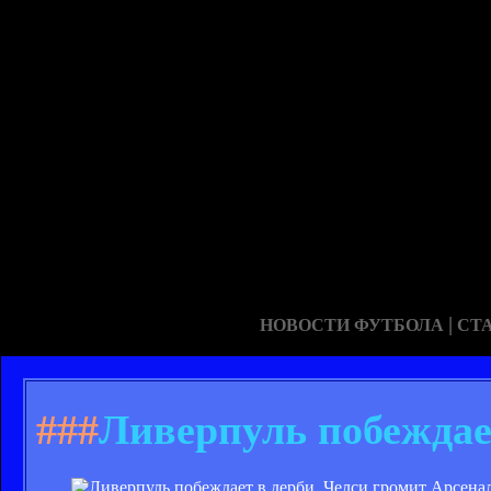
|
НОВОСТИ ФУТБОЛА
СТ
###
Ливерпуль побеждае