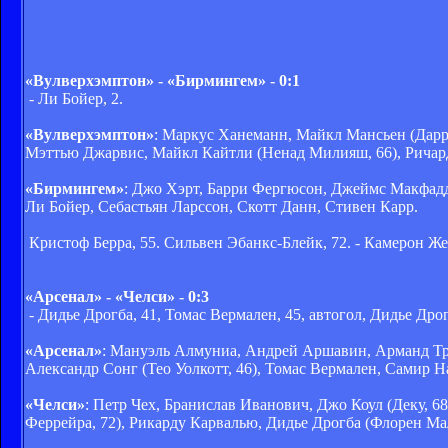
«Вулверхэмптон» - «Бирмингем» - 0:1
- Ли Бойер, 2.
«Вулверхэмптон»
: Маркус Ханеманн, Майкл Мансьен (Дарре
Мэттью Джарвис, Майкл Кайтли (Ненад Милияш, 66), Ричар
«Бирмингем»
: Джо Хэрт, Барри Фергюсон, Джеймс Макфадд
Ли Бойер, Себастьян Ларссон, Скотт Данн, Стивен Карр.
Кристоф Берра, 55. Сильвен Эбанкс-Блейк, 72. - Камерон Же
«Арсенал» - «Челси» - 0:3
- Дидье Дрогба, 41, Томас Вермален, 45, автогол, Дидье Дрог
«Арсенал»
: Мануэль Алмуниа, Андрей Аршавин, Арманд Трао
Александр Сонг (Тео Уолкотт, 46), Томас Вермален, Самир Н
«Челси»
: Петр Чех, Бранислав Иванович, Джо Коул (Деку, 
Феррейра, 72), Рикарду Карвалью, Дидье Дрогба (Флорен Ма