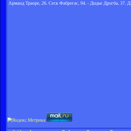
Арманд Траоре, 26. Сеск Фабрегас, 94. - Дидье Дрогба, 37. 