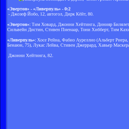
«Эвертон» - «Ливерпуль» - 0:2
- Джозеф Йобо, 12, автогол, Дирк Кёйт, 80.
«Эвертон»
: Тим Ховард, Джонни Хейтинга, Динияр Билялетд
Сильвейн Дистин, Стивен Пиенаар, Тони Хибберт, Тим Кахи
«Ливерпуль»
: Хосе Рейна, Фабио Ауреллио (Альберт Риера,
Бенаюн, 75), Лукас Лейва, Стивен Джеррард, Хавьер Маскер
Джонни Хейтинга, 82.