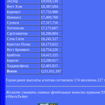
Лестер
£9,918,530
Вест Хэм
£8,387,694
Борнмут
£7,733,988
Ньюкасл
£7,409,760
Суонси
£7,317,716
Тоттенхэм
£7,173,667
Саутгемптон
£6,296,804
Сток Сити
£6,241,527
Кристал Пэлас
£6,173,622
Вест Бромвич
£4,754,226
Брайтон
£4,415,325
Бернли
£3,299,917
Хаддерсфилд
£2,465,815
Всего:
£211,011,187
Годом ранее выплаты агентам составляли 174 миллиона 227 
Желаете узнавать главные футбольные новости первыми?
П
в
Viber
и
Twitter
.