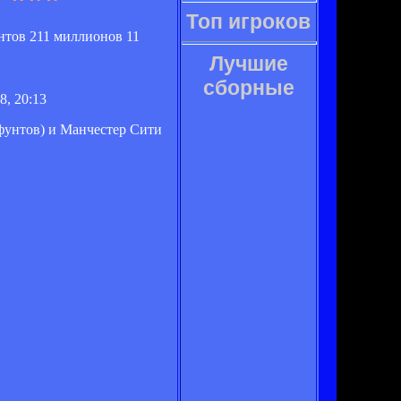
Топ игроков
ентов 211 миллионов 11
Лучшие
сборные
8, 20:13
 фунтов) и Манчестер Сити