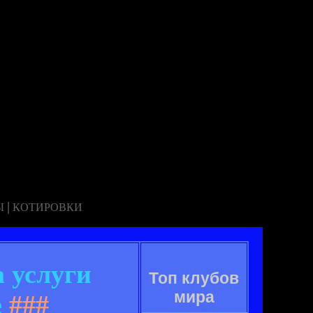
|
Ы
КОТИРОВКИ
 услуги
Топ клубов
мира
е
###