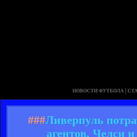
|
НОВОСТИ ФУТБОЛА
СТ
###
Ливерпуль потра
агентов, Челси 