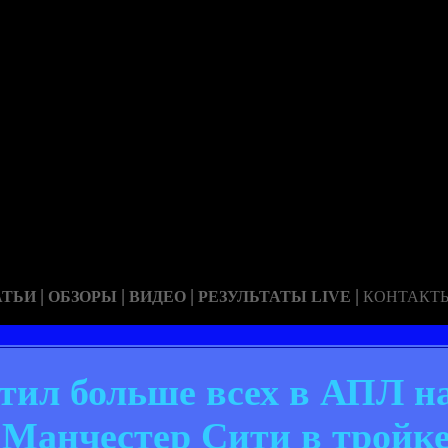
|
|
|
|
АТЬИ
ОБЗОРЫ
ВИДЕО
РЕЗУЛЬТАТЫ LIVE
КОНТАКТ
тил больше всех в АПЛ на
и Манчестер Сити в тройк