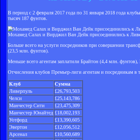
В период с 2 февраля 2017 года по 31 января 2018 года клу
тысяч 187 фунтов.
Мохамед Салах и Вирджил Ван Дейк присоединились к Ливер
Больше всего на услуги посредников при совершении трансфе
(23,5 млн. фунтов).
Меньше всего агентам заплатили Брайтон (4,4 млн. фунтов), 
Отчисления клубов Премьер-лиги агентам и посредникам в 
Клуб
Сумма
Ливерпуль
£26,793,503
Челси
£25,143,786
Манчестер Сити
£23,475,309
Манчестер Юнайтед
£18,002,193
Уотфорд
£13,390,605
Эвертон
£12,056,512
Арсенал
£10,560,689