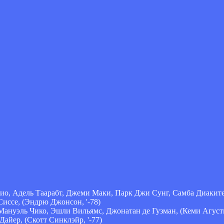
ио, Адель Таарабт, Джеми Маки, Парк Джи Сунг, Самба Диаките,
Сиссе, (Эндрю Джонсон, '-78)
Мануэль Чико, Эшли Вильямс, Джонатан де Гузман, (Кеми Агустье
Дайер, (Скотт Синклэйр, '-77)