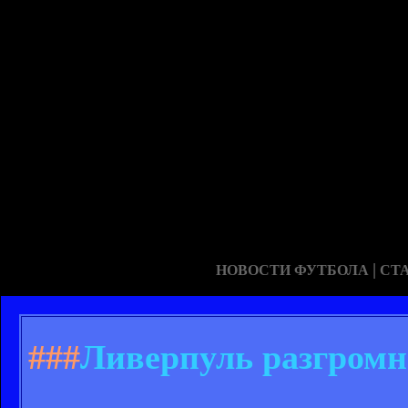
|
НОВОСТИ ФУТБОЛА
СТ
###
Ливерпуль разгромн