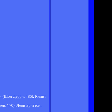
 (Шон Дерри, '-86), Клинт
н, '-70), Леон Бриттон,