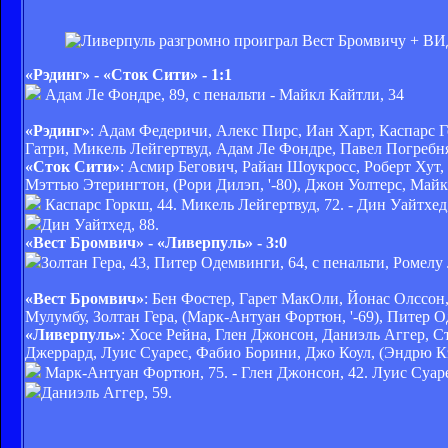
«Рэдинг» - «Сток Сити» - 1:1
Адам Ле Фондре, 89, с пенальти - Майкл Кайтли, 34
«Рэдинг»
: Адам Федеричи, Алекс Пирс, Иан Харт, Каспарс 
Гатри, Микель Лейгертвуд, Адам Ле Фондре, Павел Погребняк
«Сток Сити»
: Асмир Бегович, Райан Шоукросс, Роберт Хут,
Мэттью Этерингтон, (Рори Дилэп, '-80), Джон Уолтерс, Майк
Каспарс Горкш, 44. Микель Лейгертвуд, 72. - Дин Уайтхед,
Дин Уайтхед, 88.
«Вест Бромвич» - «Ливерпуль» - 3:0
Золтан Гера, 43, Питер Одемвинги, 64, с пенальти, Ромелу 
«Вест Бромвич»
: Бен Фостер, Гарет МакОли, Йонас Олссон
Мулумбу, Золтан Гера, (Марк-Антуан Фортюн, '-69), Питер О
«Ливерпуль»
: Хосе Рейна, Глен Джонсон, Даниэль Аггер, 
Джеррард, Луис Суарес, Фабио Борини, Джо Коул, (Эндрю Кэ
Марк-Антуан Фортюн, 75. - Глен Джонсон, 42. Луис Суарес
Даниэль Аггер, 59.