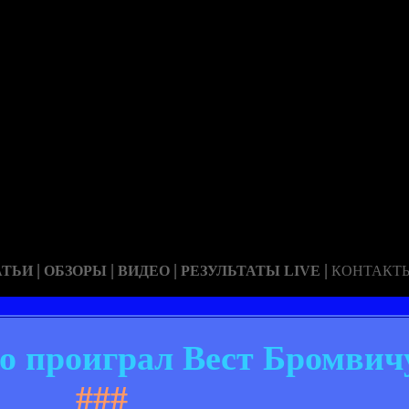
|
|
|
|
АТЬИ
ОБЗОРЫ
ВИДЕО
РЕЗУЛЬТАТЫ LIVE
КОНТАКТ
о проиграл Вест Бромви
###