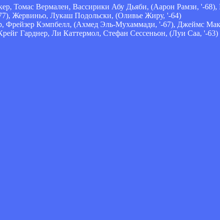
р, Томас Вермален, Вассирики Абу Дьяби, (Аарон Рамзи, '-68),
77), Жервиньо, Лукаш Подольски, (Оливье Жиру, '-64)
, Фрейзер Кэмпбелл, (Ахмед Эль-Мухаммади, '-67), Джеймс Мак
Крейг Гарднер, Ли Каттермол, Стефан Сессеньон, (Луи Саа, '-63)