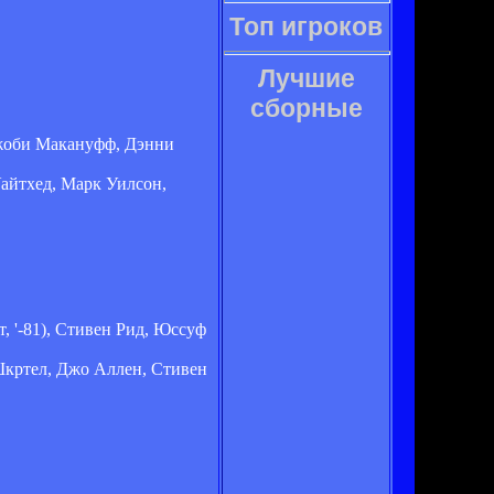
Топ игроков
Лучшие
сборные
 Джоби Макануфф, Дэнни
Уайтхед, Марк Уилсон,
, '-81), Стивен Рид, Юссуф
 Шкртел, Джо Аллен, Стивен