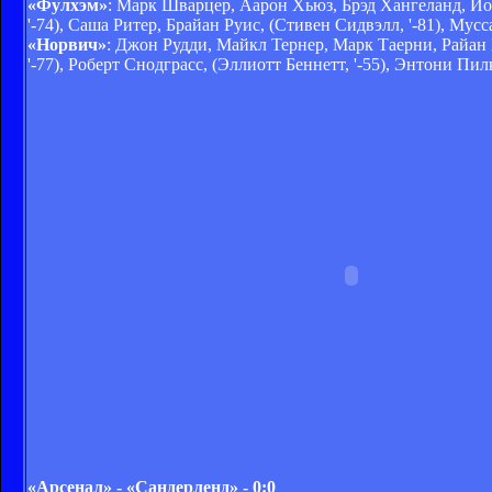
«Фулхэм»
: Марк Шварцер, Аарон Хьюз, Брэд Хангеланд, Й
'-74), Саша Ритер, Брайан Руис, (Стивен Сидвэлл, '-81), Мусс
«Норвич»
: Джон Рудди, Майкл Тернер, Марк Таерни, Райан 
'-77), Роберт Снодграсс, (Эллиотт Беннетт, '-55), Энтони П
«Арсенал» - «Сандерленд» - 0:0