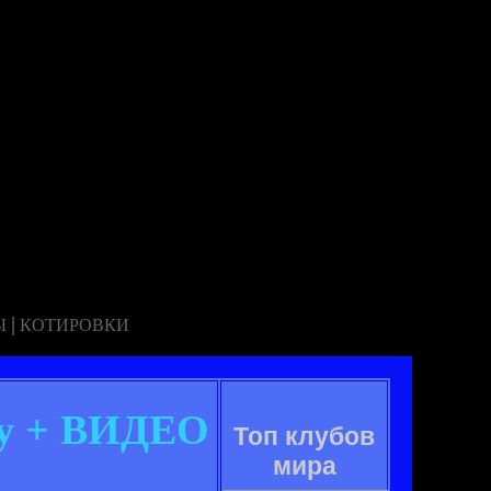
|
Ы
КОТИРОВКИ
чу + ВИДЕО
Топ клубов
мира