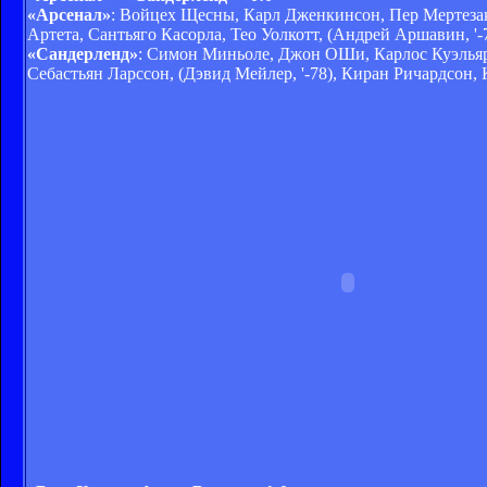
«Арсенал»
: Войцех Щесны, Карл Дженкинсон, Пер Мертезаке
Артета, Сантьяго Касорла, Тео Уолкотт, (Андрей Аршавин, '-
«Сандерленд»
: Симон Миньоле, Джон ОШи, Карлос Куэльяр
Себастьян Ларссон, (Дэвид Мейлер, '-78), Киран Ричардсон, 