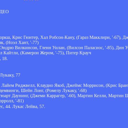
Горкш, Крис Гюнтер, Хал Робсон-Кану, (Гараз Макклири, '-67),
, (Ноэл Хант, '-77)
 Эндрю Вилкинсон, Гленн Уилан, (Вилсон Паласиос, '-85), Дин 
л Кайтли, (Камерон Жером, '-75), Питер Крауч
 18.
Лукаку, 77
, Лайем Риджвелл, Клаудио Якоб, Джеймс Моррисон, (Крис Брант
демвинги, Шейн Лонг, (Ромелу Лукаку, '-68)
Стюарт Даунинг, (Джеми Каррагер, '-60), Мартин Келли, Мартин
рролл, '-81)
, 44. Лукас Лейва, 57.