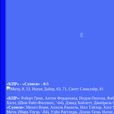
«КПР» - «Суонси» - 0:5
Мичу, 8, 53, Натан Дайер, 63, 71, Скотт Синклэйр, 81
«КПР»
: Роберт Грин, Антон Фердинанд, Недум Онуоха, Фаб
Хилл, (Шон Райт-Филлипс, '-64), Дэвид Хойлетт, Джибриль 
«Суонси»
: Михел Ворм, Анхель Ранхель, Нил Тэйлор, Хосе 
Мичу, (Марк Гоуэр, '-84), Уэйн Раутледж, Дэнни Грэм, Натан 