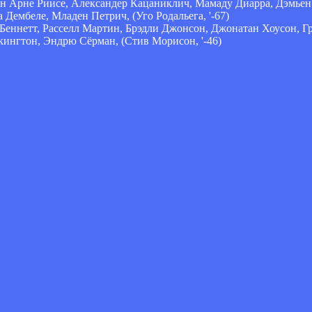
он Арне Риисе, Александер Кацаниклич, Мамаду Диарра, Дэмьен
а Дембеле, Младен Петрич, (Уго Родальега, '-67)
Беннетт, Расселл Мартин, Брэдли Джонсон, Джонатан Хоусон, Гр
илкингтон, Эндрю Сёрман, (Стив Морисон, '-46)