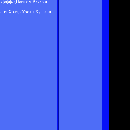
 Дафф, (Пайтим Касами,
ант Холт, (Уэсли Хулэхэн,