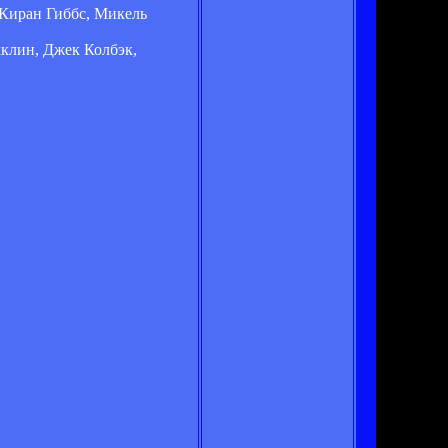
 Киран Гиббс, Микель
клин, Джек Колбэк,