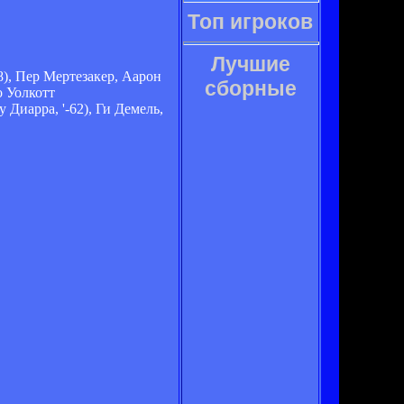
Топ игроков
Лучшие
8), Пер Мертезакер, Аарон
сборные
о Уолкотт
Диарра, '-62), Ги Демель,