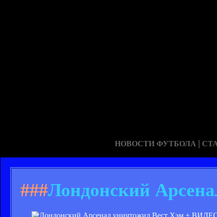
|
НОВОСТИ ФУТБОЛА
СТ
###
Лондонский Арсена