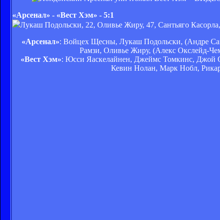
«Арсенал» - «Вест Хэм» - 5:1
Лукаш Подольски, 22, Оливье Жиру, 47, Сантьяго Касорла, 
«Арсенал»
: Войцех Щесны, Лукаш Подольски, (Андре Сант
Рамзи, Оливье Жиру, (Алекс Окслейд-Чем
«Вест Хэм»
: Юсси Яаскелайнен, Джеймс Томкинс, Джой О'-
Кевин Нолан, Марк Нобл, Рикард