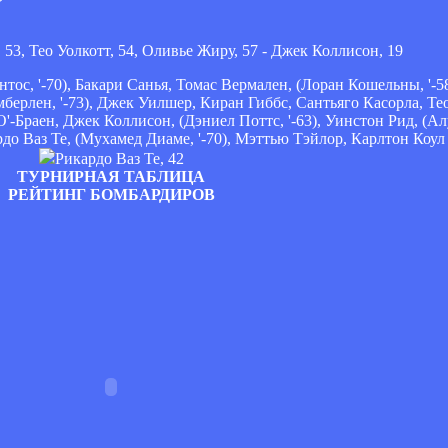
53, Тео Уолкотт, 54, Оливье Жиру, 57 - Джек Коллисон, 19
ос, '-70), Бакари Санья, Томас Вермален, (Лоран Кошельны, '-5
берлен, '-73), Джек Уилшер, Киран Гиббс, Сантьяго Касорла, Те
Браен, Джек Коллисон, (Дэниел Поттс, '-63), Уинстон Рид, (Алу 
о Ваз Те, (Мухамед Диаме, '-70), Мэттью Тэйлор, Карлтон Коул
Рикардо Ваз Те, 42
ТУРНИРНАЯ ТАБЛИЦА
РЕЙТИНГ БОМБАРДИРОВ