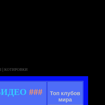
|
Ы
КОТИРОВКИ
 ВИДЕО
###
Топ клубов
мира