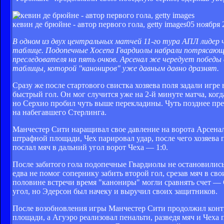
кевин де брюйне - автор первого гола, getty images
05 ноября 
В одном из двух центральных матчей 11-го тура АПЛ лидер
таблице. Подопечные Хосепа Гвардиолы набрали потрясающ
преследователя на пять очков. Арсенал же чередует побед
таблицы, которой "канониров" уже давным давно дразнят.
Сразу же после стартового свистка хозяева поля задали игре
быстрый гол. Он мог случится уже на 2-й минуте матча, ко
но Серхио пробил чуть выше перекладины. Чуть позднее пре
на набегавшего Стерлинга.
Манчестер Сити наращивал свое давление на ворота Арсенал
штрафной площади, Чех парировал удар, после чего хозяева 
послал мяч в дальний угол ворот Чеха — 1:0.
После забитого гола подопечные Гвардиолы не остановилис
едва не помог сопернику забить второй гол, срезав мяч в св
половине встречи время "канониры" могли сравнять счет — 
угол, но Эдерсон был начеку и выручил своих защитников.
После возобновления игры Манчестер Сити продолжил конт
площади, а Агуэро реализовал пенальти, разведя мяч и Чеха 