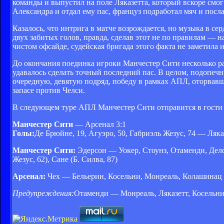
команды и выпустил на поле Ляказетта, который вскоре смог
Александра и отдал ему пас, француз подработал мяч и посл
Казалось, что интрига в матче возрождается, но музыка в се
двух забитых голов, правда, сделав этот не по правилам — 
чистом офсайде, судейская бригада этого факта не заметила 
До окончания поединка игроки Манчестер Сити несколько раз
удавалось сделать точный последний пас. В целом, подопеч
очередную, девятую подряд, победу в рамках АПЛ, оторвавши
запасе против Челси.
В следующем туре АПЛ Манчестер Сити отправится в гости 
Манчестер Сити
— Арсенал 3:1
Голы:
Де Брюйне, 19, Агуэро, 50, Габриэль Жезус, 74 — Ляказ
Манчестер Сити:
Эдерсон — Уокер, Стоунз, Отаменди, Дел
Жезус, 62), Сане (Б. Силва, 87)
Арсенал:
Чех — Бельерин, Косельни, Монреаль, Колашинац —
Предупреждения:
Отаменди — Монреаль, Ляказетт, Косельни