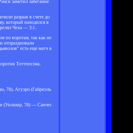
Рэмси заметил забегание
личили разрыв в счете до
ву, который находился в
релял Чеха — 3:1.
м по воротам, так как не
 и отпраздновали
ьяволов" есть еще матч в
 против Тоттенхэма.
, 78), Агуэро (Габриэль
би (Уилшир, 78) — Санчес