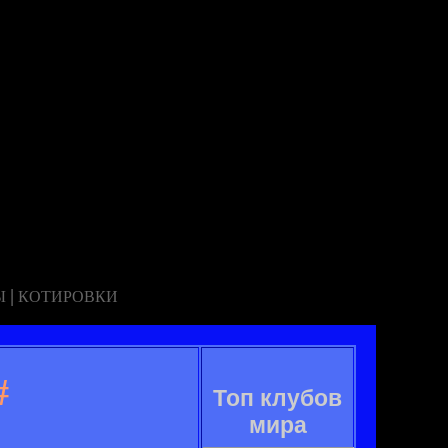
|
Ы
КОТИРОВКИ
#
Топ клубов
мира