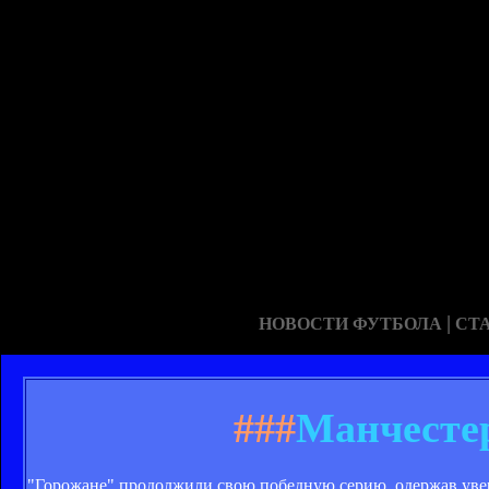
|
НОВОСТИ ФУТБОЛА
СТ
###
Манчестер
"Горожане" продолжили свою победную серию, одержав увер