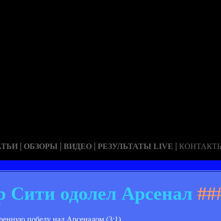
|
|
|
|
АТЬИ
ОБЗОРЫ
ВИДЕО
РЕЗУЛЬТАТЫ LIVE
КОНТАКТ
 Сити одолел Арсенал
##
енную победу над Арсеналом (3:1).