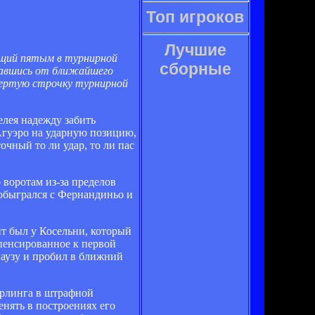
Топ игроков
Лучшие
ущий пятым в турнирной
сборные
вавшись от ближайшего
твертую строчку турнирной
елея надежду забить
 Агуэро на ударную позицию,
чный то ли удар, то ли пас
 воротам из-за пределов
 обыгрался с Фернандиньо и
т был у Косельни, который
мпенсированное к первой
паузу и пробил в ближний
ерлинга в штрафной
енять в построениях его