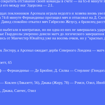
 сократить отставание своей команды в счете — на 65-й минуте 
ал его между ног Эдерсона — 2:1.
рдцах поклонников Арсенала играла недолго и хозяева вновь уве
на 74-й минуте Фернандиньо протащил мяч и отпасовал на Д. Сил
и Давид спокойно откатил мяч Габриэлю Жезусу, а бразилец расст
 выбегали в контратаки, но ни одна из них не завершалась ударо
ные Гвардиолы уверенно довели матч до логического завершения
сь от Манчестер Юнайтед уже на восемь очков, но у "красных д
к Лестеру, а Арсенал ожидает дерби Северного Лондона — матч
етт, 65
ф — Фернандиньо — Де Брюйне, Д. Силва — Стерлинг (Гюндоган
 Коклен (Ляказетт, 56), Джака (Жиру, 78) — Рэмси, Озил, Иво
, Джака, Санчес, Озил