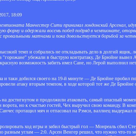
2017, 18:09
 чемпионата Манчестер Сити принимал лондонский Арсенал, ид
ую форму и одержали восемь побед подряд в чемпионате, отор
ы с провальными матчами и пока довольствуется борьбой за че
 высокий темп и собрались не откладывать дело в долгий ящик, л
гда "горожане" убежали в быструю контратаку, Де Брюйне вывел
красную возможность забить имел Сане, но Лерой выполнил нето
а и таки добился своего на 19-й минуте — Де Брюйне пробил по
провели атаку вторым темпом, в ходе которой тот же Де Брюйне
ь на достигнутом и продолжили атаковать, самый опасный момен
ои ворота, но к счастью гостей, Чех выручил свою команду. В ко
Санчес протащил мяч и отпасовал на Рэмси, валлиец выдержал 
ролировать ход игры и забил быстрый гол — Монреаль сбил Ст
по разным углам — 2:0. Арсен Венгер решил, что нужно что-то м