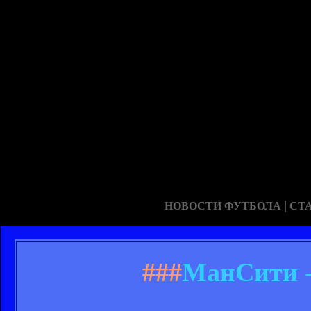
|
НОВОСТИ ФУТБОЛА
СТ
###
МанСити -