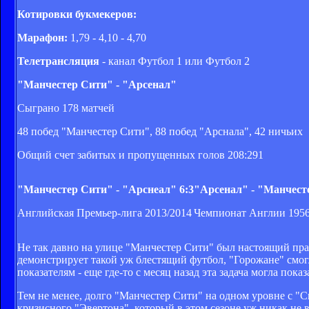
Котировки букмекеров:
Марафон:
1,79 - 4,10 - 4,70
Телетрансляция
- канал Футбол 1 или Футбол 2
"Манчестер Сити" - "Арсенал"
Сыграно 178 матчей
48 побед "Манчестер Сити", 88 побед "Арснала", 42 ничьих
Общий счет забитых и пропущенных голов 208:291
"Манчестер Сити" - "Арснеал" 6:3
"Арсенал" - "Манчест
Английская Премьер-лига 2013/2014
Чемпионат Англии 1956
Не так давно на улице "Манчестер Сити" был настоящий пра
демонстрирует такой уж блестящий футбол, "Горожане" смог
показателям - еще где-то с месяц назад эта задача могла пок
Тем не менее, долго "Манчестер Сити" на одном уровне с "
кризисного "Эвертона", который в этом сезоне уж никак не