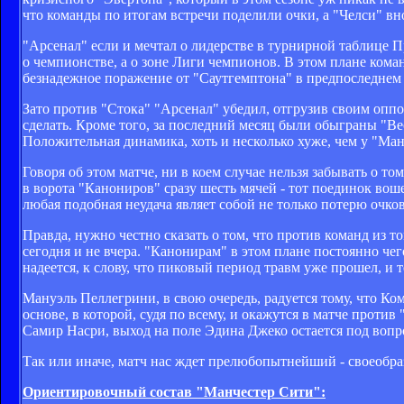
что команды по итогам встречи поделили очки, а "Челси" 
"Арсенал" если и мечтал о лидерстве в турнирной таблице П
о чемпионстве, а о зоне Лиги чемпионов. В этом плане коман
безнадежное поражение от "Саутгемптона" в предпоследнем 
Зато против "Стока" "Арсенал" убедил, отгрузив своим оппо
сделать. Кроме того, за последний месяц были обыграны "В
Положительная динамика, хоть и несколько хуже, чем у "Ман
Говоря об этом матче, ни в коем случае нельзя забывать о т
в ворота "Канониров" сразу шесть мячей - тот поединок воше
любая подобная неудача являет собой не только потерю очк
Правда, нужно честно сказать о том, что против команд из т
сегодня и не вчера. "Канонирам" в этом плане постоянно чег
надеется, к слову, что пиковый период травм уже прошел, и 
Мануэль Пеллегрини, в свою очередь, радуется тому, что Ко
основе, в которой, судя по всему, и окажутся в матче проти
Самир Насри, выход на поле Эдина Джеко остается под вопр
Так или иначе, матч нас ждет прелюбопытнейший - своеобраз
Ориентировочный состав "Манчестер Сити":