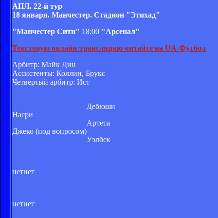
АПЛ. 22-й тур
18 января. Манчестер. Стадион "Этихад"
"Манчестер Сити"
18:00
"Арсенал"
Текстовую онлайн-трансляцию читайте на UA-Футбол
Арбитр: Майк Дин
Ассистенты: Коллин, Брукс
Четвертый арбитр: Ист
Дебюши
Насри
Артета
Джеко (под вопросом)
Уэлбек
нет
нет
нет
нет