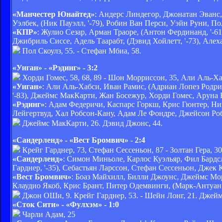
«Манчестер Юнайтед»
: Андерс Линдегор, Джонатан Эванс,
Уэлбек, (Ник Пауэлл, '-79), Робин Ван Перси, Уэйн Руни, Пол
«КПР»
: Жулио Сезар, Арман Траоре, (Антон Фердинанд, '-
Джибриль Сиссе, Адель Таарабт, (Дэвид Хойлетт, '-73), Алех
Пол Скоулз, 55. - Стефан Мбиа, 58.
«Уиган» - «Рэдинг» - 3:2
Хорди Гомес, 58, 68, 89 - Шон Морриссон, 35, Али Аль-Ха
«Уиган»
: Али Аль-Хабси, Иван Рамис, (Адриан Лопез Родри
'-83), Джеймс МакКарти, Жан Босежур, Хорди Гомес, Аруна 
«Рэдинг»
: Адам Федеричи, Каспарс Горкш, Крис Гюнтер, Н
Лейгертвуд, Хал Робсон-Кану, Адам Ле Фондре, Джейсон Робе
Джеймс МакКарти, 26. Дэвид Джонс, 44.
«Сандерленд» - «Вест Бромвич» - 2:4
Крейг Гарднер, 73, Стефан Сессеньон, 87 - Золтан Гера, 3
«Сандерленд»
: Симон Миньоле, Карлос Куэльяр, Фил Бардс
Гарднер, '-35), Себастьян Ларссон, Стефан Сессеньон, Джек К
«Вест Бромвич»
: Боаз Майхилл, Билли Джоунс, Джеймс Мор
Клаудио Якоб, Крис Брант, Питер Одемвинги, (Марк-Антуан Ф
Джон ОШи, 9. Крейг Гарднер, 53. - Шейн Лонг, 21. Джейм
«Сток Сити» - «Фулхэм» - 1:0
Чарли Адам, 25