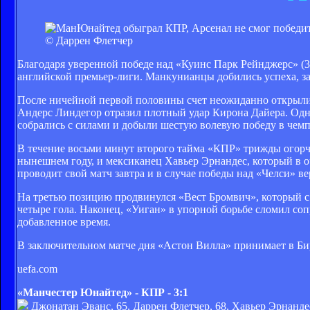
© Даррен Флетчер
Благодаря уверенной победе над «Куинс Парк Рейнджерс» (3
английской премьер-лиги. Манкунианцы добились успеха, за
После ничейной первой половины счет неожиданно открыли
Андерс Линдегор отразил плотный удар Кирона Дайера. Одн
собрались с силами и добыли шестую волевую победу в чемп
В течение восьми минут второго тайма «КПР» трижды огор
нынешнем году, и мексиканец Хавьер Эрнандес, который в 
проводит свой матч завтра и в случае победы над «Челси» ве
На третью позицию продвинулся «Вест Бромвич», который с 
четыре гола. Наконец, «Уиган» в упорной борьбе сломил соп
добавленное время.
В заключительном матче дня «Астон Вилла» принимает в Б
uefa.com
«Манчестер Юнайтед» - КПР - 3:1
Джонатан Эванс, 65, Даррен Флетчер, 68, Хавьер Эрнанде