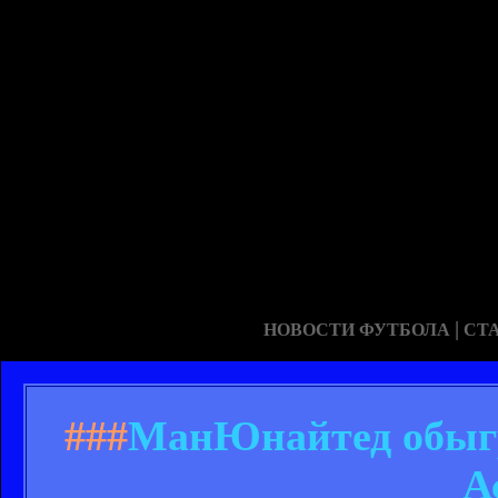
|
НОВОСТИ ФУТБОЛА
СТ
###
МанЮнайтед обыгр
А