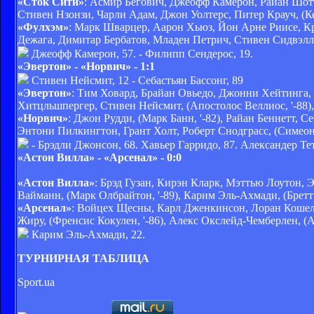
«Сток Сити»
: Асмир Бегович, Джеофф Камерон, Райан Шотт
Стивен Нзонзи, Чарли Адам, Джон Уолтерс, Питер Крауч, (Ке
«Фулхэм»
: Марк Шварцер, Аарон Хьюз, Йон Арне Риисе, Кр
Дежага, Димитар Бербатов, Младен Петрич, Стивен Сидвэлл, 
Джеофф Камерон, 57. - Филипп Сендерос, 19.
«Эвертон» - «Норвич» - 1:1
Стивен Нейсмит, 12 - Себастьян Бассонг, 89
«Эвертон»
: Тим Ховард, Брайан Овьедо, Джонни Хейтинга,
Хитцльшпергер, Стивен Нейсмит, (Апостолос Веллиос, '-88)
«Норвич»
: Джон Рудди, (Марк Банн, '-82), Райан Беннетт, 
Энтони Пилкингтон, Грант Холт, Роберт Снодграсс, (Симеон 
- Брэдли Джонсон, 68. Хавьер Гарридо, 87. Александер Тет
«Астон Вилла» - «Арсенал» - 0:0
«Астон Вилла»
: Брэд Гузан, Кирэн Кларк, Мэттью Лоутон, 
Вайманн, (Марк Олбрайтон, '-89), Карим Эль-Ахмади, (Бретт
«Арсенал»
: Войцех Щесны, Карл Дженкинсон, Лоран Кошель
Жиру, (Френсис Кокулен, '-86), Алекс Окслейд-Чемберлен, (А
Карим Эль-Ахмади, 22.
ТУРНИРНАЯ ТАБЛИЦА
Sport.ua