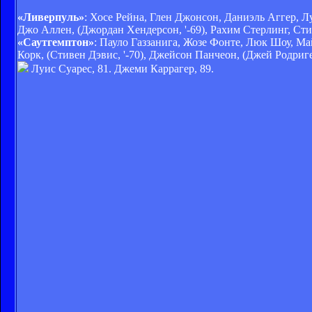
«Ливерпуль»
: Хосе Рейна, Глен Джонсон, Даниэль Аггер, 
Джо Аллен, (Джордан Хендерсон, '-69), Рахим Стерлинг, Ст
«Саутгемптон»
: Пауло Газзанига, Жозе Фонте, Люк Шоу, М
Корк, (Стивен Дэвис, '-70), Джейсон Панчеон, (Джей Родриге
Луис Суарес, 81. Джеми Каррагер, 89.