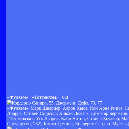
«Фулхэм» - «Тоттенхэм» - 0:3
Кордерио Сандро, 55, Джермейн Дефо, 73, 77
«Фулхэм»
: Марк Шварцер, Аарон Хьюз, Йон Арне Риисе, Саш
Диарра, Стивен Сидвэлл, Ашкан Дежага, Димитар Бербатов, М
«Тоттенхэм»
: Уго Льорис, Кайл Нотон, Стивен Коулкер, Май
Сигурдссон, '-62), Клинт Демпси, Кордерио Сандро, Мусса Д