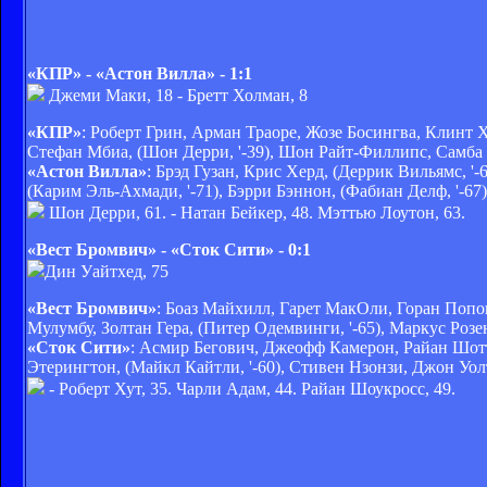
«КПР» - «Астон Вилла» - 1:1
Джеми Маки, 18 - Бретт Холман, 8
«КПР»
: Роберт Грин, Арман Траоре, Жозе Босингва, Клинт Х
Стефан Мбиа, (Шон Дерри, '-39), Шон Райт-Филлипс, Самба Д
«Астон Вилла»
: Брэд Гузан, Крис Херд, (Деррик Вильямс, 
(Карим Эль-Ахмади, '-71), Бэрри Бэннон, (Фабиан Делф, '-67
Шон Дерри, 61. - Натан Бейкер, 48. Мэттью Лоутон, 63.
«Вест Бромвич» - «Сток Сити» - 0:1
Дин Уайтхед, 75
«Вест Бромвич»
: Боаз Майхилл, Гарет МакОли, Горан Попов
Мулумбу, Золтан Гера, (Питер Одемвинги, '-65), Маркус Розе
«Сток Сити»
: Асмир Бегович, Джеофф Камерон, Райан Шотто
Этерингтон, (Майкл Кайтли, '-60), Стивен Нзонзи, Джон Уо
- Роберт Хут, 35. Чарли Адам, 44. Райан Шоукросс, 49.