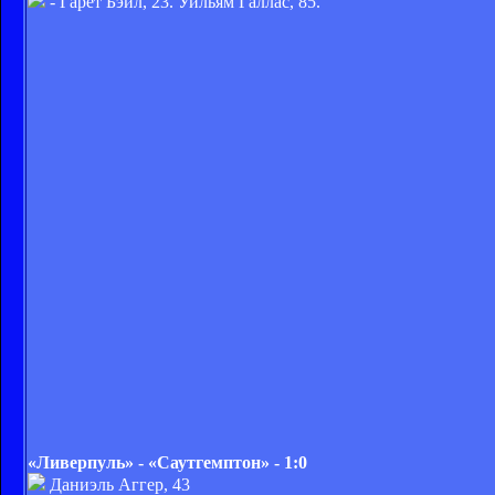
- Гарет Бэйл, 23. Уильям Галлас, 85.
«Ливерпуль» - «Саутгемптон» - 1:0
Даниэль Аггер, 43