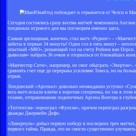
Сегодня состоялись сразу восемь матчей чемпионата Англии.
поединках игрового дня мы поговорим именно здесь.
Самым зрелищным, конечно, стал матч «Рединг» – «Манчест
забиты в первые 34 минуты! Один гол в пять минут – неплоха
опытный «МЮ», решающий гол на счету Робина ван Перси. Т
дьяволам» набрать 36 очков и оторваться от ближайших конк
«Манчестер Сити», например, не смог обыграть «Эвертон». 
сравнять счет еще до перерыва усилиями Тевеса, но на боль
отрыв.
Лондонский «Арсенал» довольно неожиданно уступил «Суонс
весь матч искали ключи к воротам соперника, но так в этом
голами, отправившими подопечных Арсена Венгера в глубокий
«Тоттенхэм» переиграл «Фулхэм», причем переиграл разгром
дважды Джермейн Дефо.
«Ливерпуль» добыл первую победу в последних трех матчах
первого тайма. Правда, это не смогло существенно улучшит