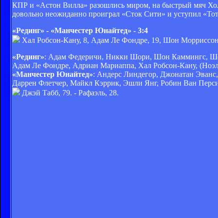
КПР и «Астон Вилла» разошлись миром, на быстрый мяч Холм
довольно неожиданно проиграл «Сток Сити» и уступил «Тот
«Рединг» - «Манчестер Юнайтед» - 3:4
Хал Робсон-Кану, 8, Адам Ле Фондре, 19, Шон Морриссон, 
«Рединг»
: Адам Федеричи, Никки Шори, Шон Каммингс, Шон
Адам Ле Фондре, Адриан Мариаппа, Хал Робсон-Кану, (Ноэл Х
«Манчестер Юнайтед»
: Андерс Линдегор, Джонатан Эванс, 
Даррен Флетчер, Майкл Кэррик, Эшли Янг, Робин Ван Перси,
Джэй Табб, 79. - Рафаэль, 28.