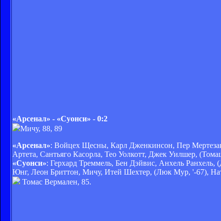
«Арсенал» - «Суонси» - 0:2
Мичу, 88, 89
«Арсенал»
: Войцех Щесны, Карл Дженкинсон, Пер Мертезаке
Артета, Сантьяго Касорла, Тео Уолкотт, Джек Уилшер, (Томаш
«Суонси»
: Герхард Треммель, Бен Дэйвис, Анхель Ранхель, 
Юнг, Леон Бриттон, Мичу, Итей Шехтер, (Люк Мур, '-67), Н
Томас Вермален, 85.