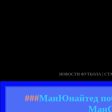
|
НОВОСТИ ФУТБОЛА
СТ
###
МанЮнайтед поб
МанС