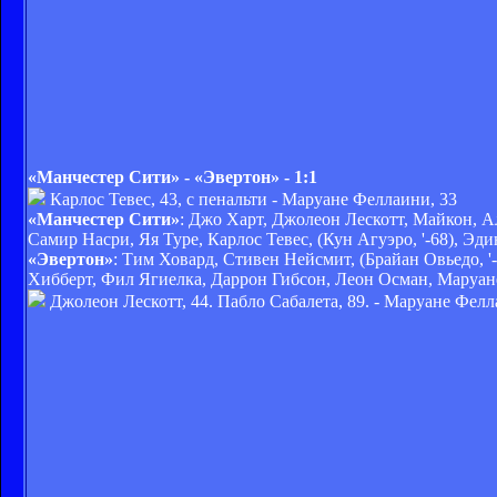
«Манчестер Сити» - «Эвертон» - 1:1
Карлос Тевес, 43, с пенальти - Маруане Феллаини, 33
«Манчестер Сити»
: Джо Харт, Джолеон Лескотт, Майкон, Ал
Самир Насри, Яя Туре, Карлос Тевес, (Кун Агуэро, '-68), Эди
«Эвертон»
: Тим Ховард, Стивен Нейсмит, (Брайан Овьедо, '
Хибберт, Фил Ягиелка, Даррон Гибсон, Леон Осман, Маруа
Джолеон Лескотт, 44. Пабло Сабалета, 89. - Маруане Фелл