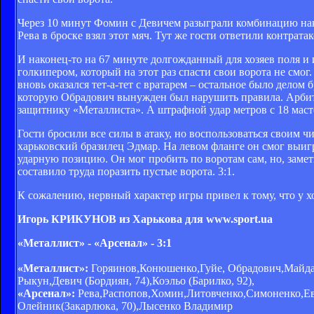
Через 10 минут Фомин с Девичем разыграли комбинацию нако
Рева в броске взял этот мяч. Тут же гости ответили контрат
И наконец-то на 67 минуте долгожданный для хозяев поля и 
голкипером, который на этот раз спасти свои ворота не смог.
вновь оказался тет-а-тет с вратарем – остальное было делом 
которую Обрадович вынужден был нарушить правила. Арбитр
защитнику «Металлиста». А штрафной удар метров с 18 маст
Гости бросили все силы в атаку, но воспользоваться своим 
харьковский бразилец Эдмар. На левом фланге он смог выигр
ударную позицию. Он мог пробить по воротам сам, но, заме
составило труда поразить пустые ворота. 3:1.
К сожалению, нервный характер игры привел к тому, что у х
Игорь КРИКУНОВ из Харькова для
www
.sport.ua
«Металлист» - «Арсенал» - 3:1
«Металлист»:
Горяинов,Конюшенко,Гуйе, Обрадович,Майда
Рыкун,Девич (Бордиян, 74),Коэльо (Барилко, 92),
«Арсенал»:
Рева,Распопов,Хомин,Литовченко,Симоненко,Евсе
Олейник(Закарлюка, 70),Лысенко Владимир