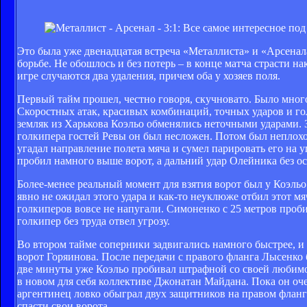
Это была уже двенадцатая встреча «Металлиста» и «Арсенала
борьбе. Не обошлось и без потерь – в конце матча страсти н
игре случаются два удаления, причем оба у хозяев поля.
Первый тайм прошел, честно говоря, скучновато. Было мног
Скоростных атак, красивых комбинаций, точных ударов и гол
земляк из Харькова Коэльо обменялись неточными ударами. З
голкипера гостей Ревы он был несложен. Потом был неплохой
угадал направление полета мяча и сумел парировать его на 
пробил намного выше ворот, а дальний удар Олейника без ос
Более-менее реальный момент для взятия ворот был у Коэльо
явно не ожидал этого удара и как-то неуклюже отбил этот м
голкиперов вовсе не напугали. Симоненко с 25 метров проби
голкипер без труда отвел угрозу.
Во втором тайме соперники задвигались намного быстрее, и 
ворот Горяинова. После передачи с правого фланга Лысенко би
две минуты уже Коэльо пробивал штрафной со своей любимой 
в новом для себя коллективе Джонатан Майдана. Пока он очен
аргентинец ловко обыграл двух защитников на правом фланг
спасти свои ворота.