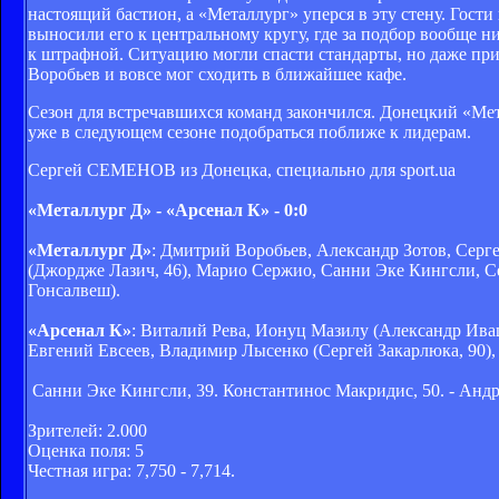
настоящий бастион, а «Металлург» уперся в эту стену. Гости
выносили его к центральному кругу, где за подбор вообще ни
к штрафной. Ситуацию могли спасти стандарты, но даже при 
Воробьев и вовсе мог сходить в ближайшее кафе.
Сезон для встречавшихся команд закончился. Донецкий «Мета
уже в следующем сезоне подобраться поближе к лидерам.
Сергей СЕМЕНОВ из Донецка, специально для sport.ua
«Металлург Д» - «Арсенал К» - 0:0
«Металлург Д»
: Дмитрий Воробьев, Александр Зотов, Сер
(Джордже Лазич, 46), Марио Сержио, Санни Эке Кингсли, С
Гонсалвеш).
«Арсенал К»
: Виталий Рева, Ионуц Мазилу (Александр Ива
Евгений Евсеев, Владимир Лысенко (Сергей Закарлюка, 90)
Санни Эке Кингсли, 39. Константинос Макридис, 50. - Андр
Зрителей: 2.000
Оценка поля: 5
Честная игра: 7,750 - 7,714.