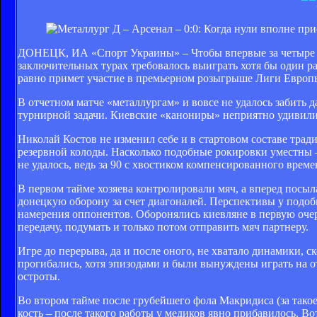
ДОНЕЦК, ИА «Спорт Украины» – Чтобы впервые за четыре го
заключительных турах требовалось выиграть хотя бы один раз
равно примет участие в премьерном розыгрыше Лиги Европ
В отчетном матче «металлургам» и вовсе не удалось забить 
турнирной задачи. Киевские «канониры» неприятно удивили 
Николай Костов не изменил себе и в стартовом составе трад
резервной колоды. Насколько подобные рокировки уместны – 
не удалось, ведь за 90 с хвостиком компенсированного вре
В первом тайме хозяева контролировали мяч, а вперед посыл
донецкую оборону за счет диагоналей. Перспективы у подо
намерения оппонентов. Оборонялись киевляне в первую очер
передачу, подумать и только потом отправить мяч партнеру.
Игре до перерыва, да и после оного, не хватало динамики, с
прогибались, хотя эпизодами и были вынуждены играть на 
остроты.
Во втором тайме после грубейшего фола Макридиса (за такое 
кость – после такого работы у медиков явно прибавилось. В