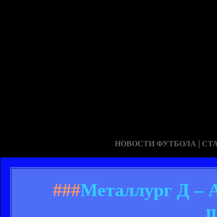
|
НОВОСТИ ФУТБОЛА
СТ
###
Металлург Д – А
п